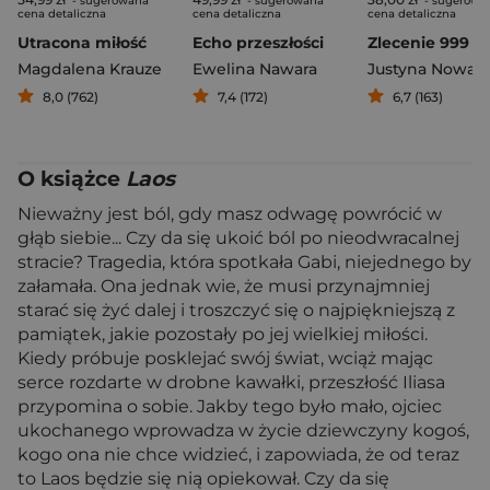
- sugerowana
- sugerowana
- sugerowa
cena detaliczna
cena detaliczna
cena detaliczna
Utracona miłość
Echo przeszłości
Magdalena Krauze
Ewelina Nawara
8,0 (762)
7,4 (172)
6,7 (163)
O książce
Laos
Nieważny jest ból, gdy masz odwagę powrócić w
głąb siebie... Czy da się ukoić ból po nieodwracalnej
stracie? Tragedia, która spotkała Gabi, niejednego by
załamała. Ona jednak wie, że musi przynajmniej
starać się żyć dalej i troszczyć się o najpiękniejszą z
pamiątek, jakie pozostały po jej wielkiej miłości.
Kiedy próbuje posklejać swój świat, wciąż mając
serce rozdarte w drobne kawałki, przeszłość Iliasa
przypomina o sobie. Jakby tego było mało, ojciec
ukochanego wprowadza w życie dziewczyny kogoś,
kogo ona nie chce widzieć, i zapowiada, że od teraz
to Laos będzie się nią opiekował. Czy da się