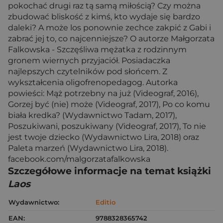
pokochać drugi raz tą samą miłością? Czy można
zbudować bliskość z kimś, kto wydaje się bardzo
daleki? A może los ponownie zechce zakpić z Gabi i
zabrać jej to, co najcenniejsze? O autorze Małgorzata
Falkowska - Szczęśliwa mężatka z rodzinnym
gronem wiernych przyjaciół. Posiadaczka
najlepszych czytelników pod słońcem. Z
wykształcenia oligofrenopedagog. Autorka
powieści: Mąż potrzebny na już (Videograf, 2016),
Gorzej być (nie) może (Videograf, 2017), Po co komu
biała kredka? (Wydawnictwo Tadam, 2017),
Poszukiwani, poszukiwany (Videograf, 2017), To nie
jest twoje dziecko (Wydawnictwo Lira, 2018) oraz
Paleta marzeń (Wydawnictwo Lira, 2018).
facebook.com/malgorzatafalkowska
Szczegółowe informacje na temat książki
Laos
Wydawnictwo:
Editio
EAN:
9788328365742