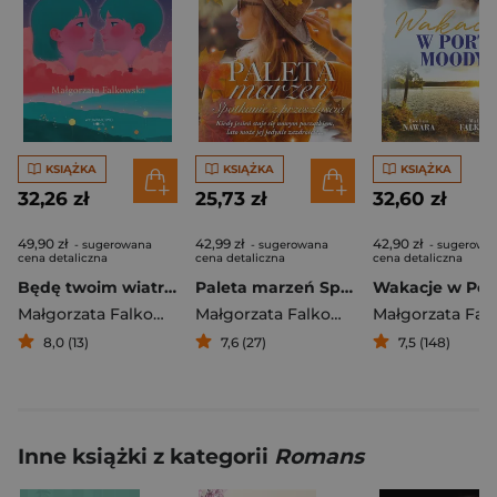
KSIĄŻKA
KSIĄŻKA
KSIĄŻKA
32,26 zł
25,73 zł
32,60 zł
49,90 zł
42,99 zł
42,90 zł
- sugerowana
- sugerowana
- sugerowa
cena detaliczna
cena detaliczna
cena detaliczna
Będę twoim wiatrem
Paleta marzeń Spotkanie z przeszłością
Małgorzata Falkowska
Małgorzata Falkowska
8,0 (13)
7,6 (27)
7,5 (148)
Inne książki z kategorii
Romans