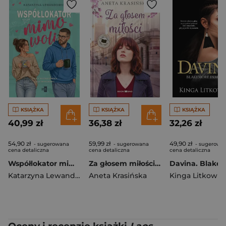
KSIĄŻKA
KSIĄŻKA
KSIĄŻKA
40,99 zł
36,38 zł
32,26 zł
54,90 zł
59,99 zł
49,90 zł
- sugerowana
- sugerowana
- sugerowa
cena detaliczna
cena detaliczna
cena detaliczna
Współlokator mimo woli
Za głosem miłości. Barwy uczuć. Tom 1 Duże Litery
Katarzyna Lewandowicz
Aneta Krasińska
Kinga Litkowie