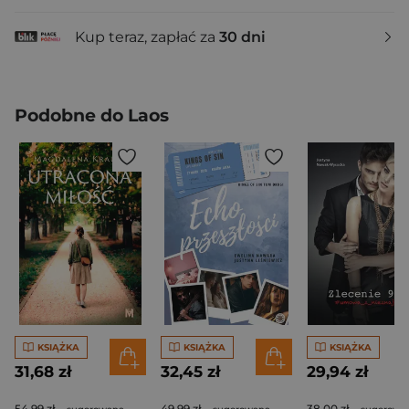
Kup teraz, zapłać za
30 dni
Podobne do Laos
KSIĄŻKA
KSIĄŻKA
KSIĄŻKA
31,68 zł
32,45 zł
29,94 zł
54,99 zł
49,99 zł
38,00 zł