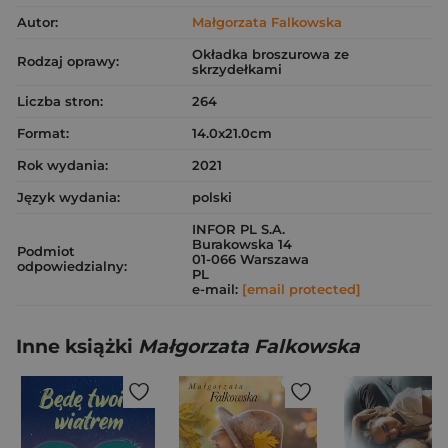
Autor:
Małgorzata Falkowska
Okładka broszurowa ze
Rodzaj oprawy:
skrzydełkami
Liczba stron:
264
Format:
14.0x21.0cm
Rok wydania:
2021
Język wydania:
polski
INFOR PL S.A.
Burakowska 14
Podmiot
01-066 Warszawa
odpowiedzialny:
PL
e-mail:
[email protected]
Inne książki
Małgorzata Falkowska