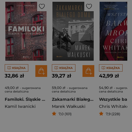
KSIĄŻKA
KSIĄŻKA
KSIĄŻKA
32,86 zł
39,27 zł
42,99 zł
49,00 zł
59,00 zł
54,90 zł
- sugerowana
- sugerowana
- sugerowa
cena detaliczna
cena detaliczna
cena detaliczna
Familoki. Śląskie mikrokosmosy
Zakamarki Białego Domu
Kamil Iwanicki
Marek Wałkuski
Chris Whitaker
7,0 (101)
7,9 (228)