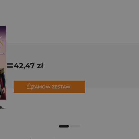
=
42,47 zł
ZAMÓW ZESTAW
K-popowe łowczynie demonów. Mój golden journal. Oficjalny dziennik