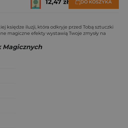
12,47 zł
DO KOSZYKA
j księdze iluzji, która odkryje przed Tobą sztuczki
ewane magiczne efekty wystawią Twoje zmysły na
uk Magicznych