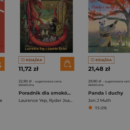
KSIĄŻKA
KSIĄŻKA
11,72 zł
21,48 zł
22,90 zł
29,90 zł
- sugerowana cena
- sugerowana cen
detaliczna
detaliczna
Poradnik dla smoków Żywienie i wychowanie ludzi
Panda i duchy
e
Laurence Yep
,
Ryder Joanne
Jon.J Muth
7,5 (29)