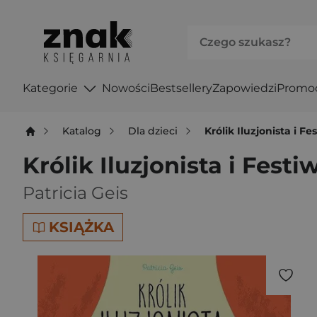
Kategorie
Nowości
Bestsellery
Zapowiedzi
Promo
Katalog
Dla dzieci
Królik Iluzjonista i 
Królik Iluzjonista i Fest
Patricia Geis
KSIĄŻKA