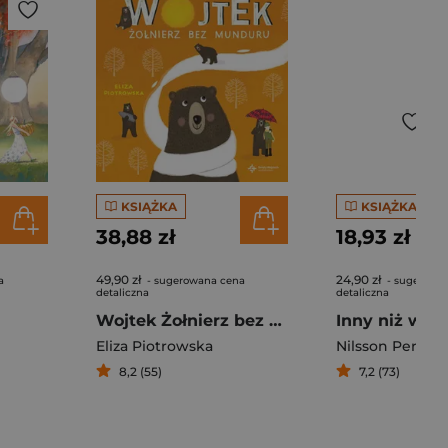
KSIĄŻKA
KSIĄŻKA
38,88 zł
18,93 zł
49,90 zł
24,90 zł
a
- sugerowana cena
- sugerowa
detaliczna
detaliczna
Wojtek Żołnierz bez munduru
Inny niż wsz
Eliza Piotrowska
Nilsson Per
8,2 (55)
7,2 (73)