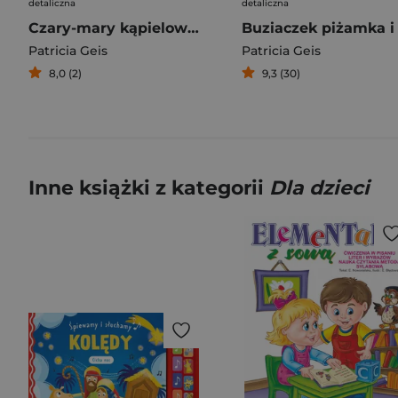
detaliczna
detaliczna
Czary-mary kąpielowe hop do wody i gotowe!
Patricia Geis
Patricia Geis
8,0 (2)
9,3 (30)
Inne książki z kategorii
Dla dzieci