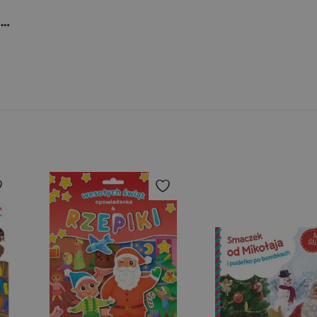
Buziaczek piżamka i hop do spanka!