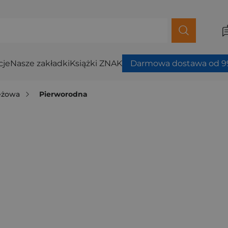
cje
Nasze zakładki
Książki ZNAK
Darmowa dostawa od 99
ieżowa
Pierworodna