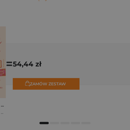
=
54,44 zł
ZAMÓW ZESTAW
Osiem tygodni lata. Opowiadania na wakacje
,
Marta Bijan
,
Oktawia Kain
,
Maria Lichoń
,
Aleksandra Muraszka
,
Edyt