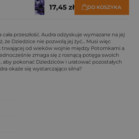
17,45 zł
DO KOSZYKA
ca cała przeszłość. Audra odzyskuje wymazane na jej
 że Dziedzice nie pozwolą jej żyć... Musi więc
res trwającej od wieków wojnie między Potomkami a
 Jednocześnie zmaga się z rosnącą potęga swoich
, aby pokonać Dziedziców i uratować pozostałych
a okaże się wystarczająco silna?