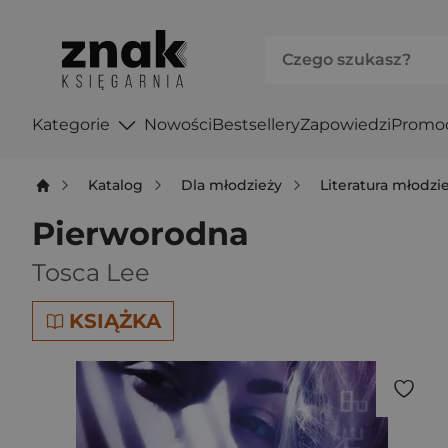
Kategorie
Nowości
Bestsellery
Zapowiedzi
Promo
Katalog
Dla młodzieży
Literatura młodz
Pierworodna
Tosca Lee
KSIĄŻKA