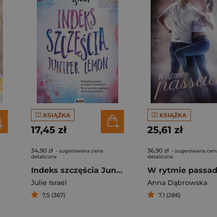
KSIĄŻKA
KSIĄŻKA
17,45 zł
25,61 zł
34,90 zł
36,90 zł
- sugerowana cena
- sugerowana cen
detaliczna
detaliczna
Indeks szczęścia Juniper Lemon
W rytmie passa
Julie Israel
Anna Dąbrowska
7,5 (367)
7,1 (286)