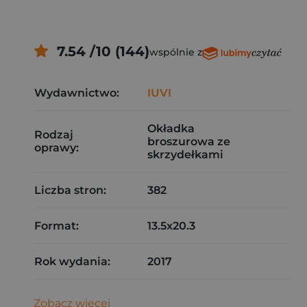
7.54 /10 (144)
wspólnie z
Wydawnictwo:
IUVI
Okładka
Rodzaj
broszurowa ze
oprawy:
skrzydełkami
Liczba stron:
382
Format:
13.5x20.3
Rok wydania:
2017
Zobacz więcej