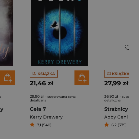
KSIĄŻKA
KSIĄŻKA
21,46 zł
27,99 zł
29,90 zł
36,90 zł
a
- sugerowana cena
- sugerowa
detaliczna
detaliczna
dy
Cela 7
Strażnicy świ
Kerry Drewery
Abby Geni
7,1 (540)
6,2 (375)