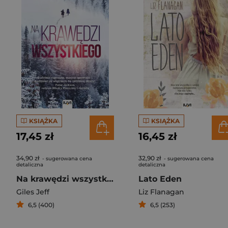
KSIĄŻKA
KSIĄŻKA
17,45 zł
16,45 zł
34,90 zł
32,90 zł
- sugerowana cena
- sugerowana cena
detaliczna
detaliczna
Na krawędzi wszystkiego
Lato Eden
Giles Jeff
Liz Flanagan
6,5 (400)
6,5 (253)