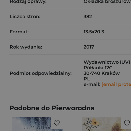
Rodzaj oprawy:
Okładka broszurow
Liczba stron:
382
Format:
13.5x20.3
Rok wydania:
2017
Wydawnictwo IUVI 
Półłanki 12C
Podmiot odpowiedzialny:
30-740 Kraków
PL
e-mail:
[email prot
Podobne do Pierworodna