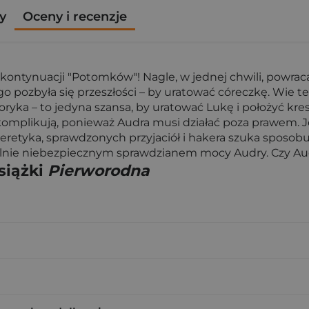
y
Oceny i recenzje
ej kontynuacji "Potomków"! Nagle, w jednej chwili, powra
pozbyła się przeszłości – by uratować córeczkę. Wie też,
oryka – to jedyna szansa, by uratować Lukę i położyć k
ię komplikują, ponieważ Audra musi działać poza prawem.
retyka, sprawdzonych przyjaciół i hakera szuka sposobu
nie niebezpiecznym sprawdzianem mocy Audry. Czy Audr
siążki
Pierworodna