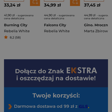
33,24 zł
34,99 zł
37,45 zł
41,90 zł
44,90 zł
44,99 zł
- sugerowana
- sugerowana
- sugerowa
cena detaliczna
cena detaliczna
cena detaliczna
Burning City
Falcons City
Rebelia White
Rebelia White
Marta Zbirowsk
8,2 (58)
Dołącz do
Znak
i oszczędzaj na dostawie!
Twoje korzyści:
Darmowa dostawa od 99 zł z