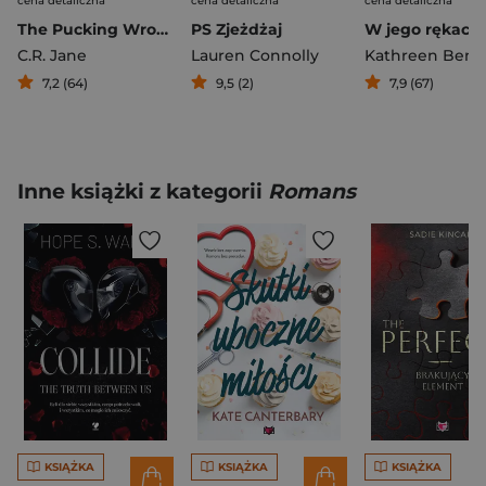
cena detaliczna
cena detaliczna
cena detaliczna
The Pucking Wrong Guy
PS Zjeżdżaj
C.R. Jane
Lauren Connolly
Kathreen Benn
7,2 (64)
9,5 (2)
7,9 (67)
Inne książki z kategorii
Romans
KSIĄŻKA
KSIĄŻKA
KSIĄŻKA