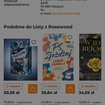
Podmiot
54/9
odpowiedzialny:
10-693 Olsztyn
PL
e-mail:
[email protected]
Podobne do Listy z Rosewood
KSIĄŻKA
KSIĄŻKA
KSIĄŻKA
50,59 zł
36,84 zł
34,59 zł
79,99 zł
54,99 zł
49,90 zł
- sugerowana
- sugerowana
- sugerowa