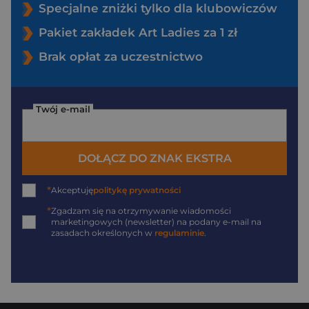
Specjalne zniżki tylko dla klubowiczów
Pakiet zakładek Art Ladies za 1 zł
Brak opłat za uczestnictwo
Twój e-mail
DOŁĄCZ DO ZNAK EKSTRA
*
Akceptuję
politykę prywatności
*
Zgadzam się na otrzymywanie wiadomości
marketingowych (newsletter) na podany
e-mail
na
zasadach określonych w
regulaminie
.