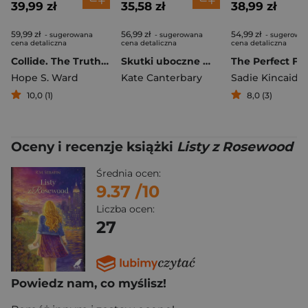
39,99 zł
35,58 zł
38,99 zł
59,99 zł
56,99 zł
54,99 zł
- sugerowana
- sugerowana
- sugerowa
cena detaliczna
cena detaliczna
cena detaliczna
Collide. The Truth Between Us
Skutki uboczne miłości
Hope S. Ward
Kate Canterbary
Sadie Kincaid
10,0 (1)
8,0 (3)
Oceny i recenzje książki
Listy z Rosewood
Średnia ocen:
9.37
/10
Liczba ocen:
27
Powiedz nam, co myślisz!