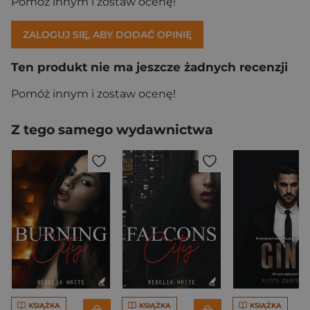
Pomóż innym i zostaw ocenę!
ZALOGUJ SIĘ, ABY DODAĆ OPINIĘ
Ten produkt nie ma jeszcze żadnych recenzji
Pomóż innym i zostaw ocenę!
Z tego samego wydawnictwa
KSIĄŻKA
KSIĄŻKA
KSIĄŻKA