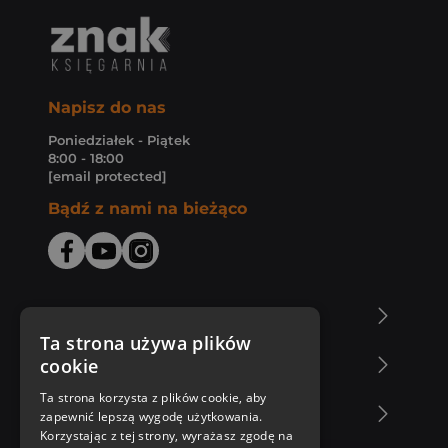
Napisz do nas
Poniedziałek - Piątek
8:00 - 18:00
[email protected]
Bądź z nami na bieżąco
O Księgarni Znak
Ta strona używa plików
cookie
Zakupy u nas
Ta strona korzysta z plików cookie, aby
Nasza oferta
zapewnić lepszą wygodę użytkowania.
Korzystając z tej strony, wyrażasz zgodę na