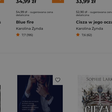
34,99 zł
33,99 zł
54,99 zł
52,90 zł
- sugerowana cena
- sugerowana cen
detaliczna
detaliczna
s
Blue fire
Cisza w jego ocz
Karolina Żynda
Karolina Żynda
7,7 (195)
7,6 (62)