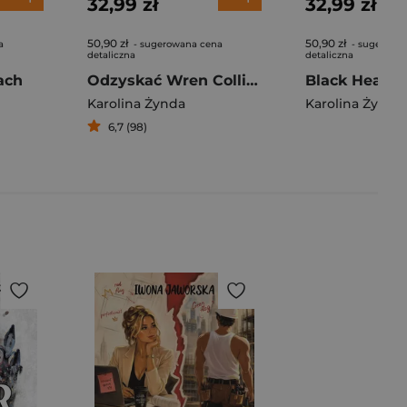
32,99 zł
32,99 zł
50,90 zł
50,90 zł
a
- sugerowana cena
- sugerowa
detaliczna
detaliczna
ach
Odzyskać Wren Collins. Zamiana
Karolina Żynda
Karolina Żynda
6,7 (98)