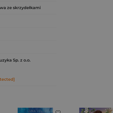
wa ze skrzydełkami
zyka Sp. z o.o.
tected]