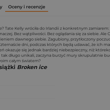
y
Oceny i recenzje
one? Tate Kelly wróciła do Irlandii z konkretnym zamiar
naczej. Bez wątpliwości. Bez oglądania się za siebie. Ale
st cieniem dawnego siebie. Zagubiony, przytłoczony poczu
Czternaście dni, podczas których będą udawać, że ich mał
ń okazuje się jednak bardziej niebezpieczny, niż którek
oje tak długo unikali, zaczyna burzyć mury skrupulatnie b
 twoim całym światem?
siążki
Broken ice