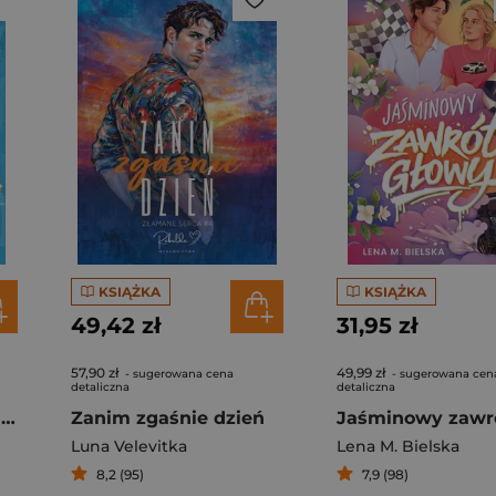
KSIĄŻKA
KSIĄŻKA
49,42 zł
31,95 zł
57,90 zł
49,99 zł
- sugerowana cena
- sugerowana cen
detaliczna
detaliczna
Miesiąc miodowy dla singli
Zanim zgaśnie dzień
Luna Velevitka
Lena M. Bielska
8,2 (95)
7,9 (98)