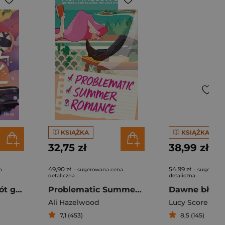
KSIĄŻKA
KSIĄŻKA
32,75 zł
38,99 zł
49,90 zł
54,99 zł
a
- sugerowana cena
- sugerowa
detaliczna
detaliczna
Jaśminowy zawrót głowy
Problematic Summer Romance
Ali Hazelwood
Lucy Score
7,1 (453)
8,5 (145)