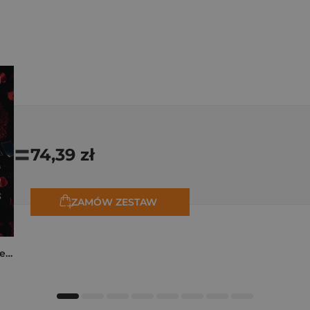
=
74,39 zł
ZAMÓW ZESTAW
Collide. The Truth Between Us