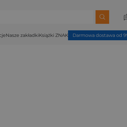
cje
Nasze zakładki
Książki ZNAK
Darmowa dostawa od 99