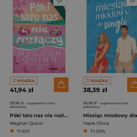
KSIĄŻKA
KSIĄŻKA
41,94 zł
38,39 zł
59,90 zł
56,99 zł
- sugerowana cena
- sugerowana cena
detaliczna
detaliczna
Póki lato nas nie rozłączy
Meghan Quinn
Hayle Olivia
7,1 (621)
7,5 (283)