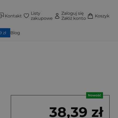
Listy
Zaloguj się
Kontakt
Koszyk
zakupowe
Załóż konto
 zł
Blog
Nowość
38,39 zł