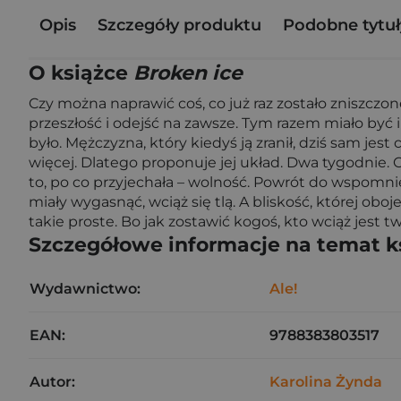
Opis
Szczegóły produktu
Podobne tytuł
O książce
Broken ice
Czy można naprawić coś, co już raz zostało zniszcz
przeszłość i odejść na zawsze. Tym razem miało być i
było. Mężczyzna, który kiedyś ją zranił, dziś sam je
więcej. Dlatego proponuje jej układ. Dwa tygodnie. 
to, po co przyjechała – wolność. Powrót do wspomnie
miały wygasnąć, wciąż się tlą. A bliskość, której ob
takie proste. Bo jak zostawić kogoś, kto wciąż jest
Szczegółowe informacje na temat k
Wydawnictwo:
Ale!
EAN:
9788383803517
Autor:
Karolina Żynda