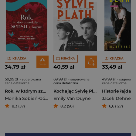
KSIĄŻKA
KSIĄŻKA
KSIĄŻKA
34,79 zł
40,59 zł
33,49 zł
59,99 zł
69,99 zł
49,99 zł
- sugerowana
- sugerowana
- sugerowa
cena detaliczna
cena detaliczna
cena detaliczna
Rok, w którym szukałam sensu i ukojenia. Między wiarą, terapią a biznesem
Kochając Sylvię Plath
Historie łajdack
Monika Sobień-Górska
Emily Van Duyne
Jacek Dehnel
8,3 (57)
8,2 (50)
6,6 (127)