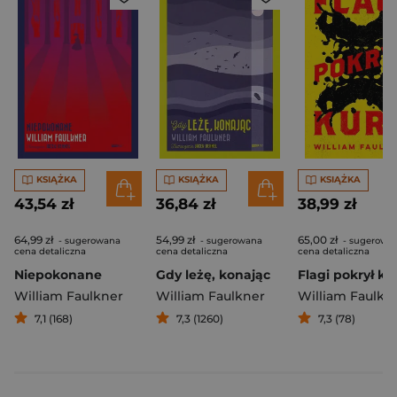
KSIĄŻKA
KSIĄŻKA
KSIĄŻKA
43,54 zł
36,84 zł
38,99 zł
64,99 zł
54,99 zł
65,00 zł
- sugerowana
- sugerowana
- sugerowa
cena detaliczna
cena detaliczna
cena detaliczna
Niepokonane
Gdy leżę, konając
Flagi pokrył ku
William Faulkner
William Faulkner
William Faulkn
7,1 (168)
7,3 (1260)
7,3 (78)