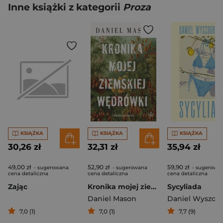
Inne książki z kategorii
Proza
KSIĄŻKA
KSIĄŻKA
KSIĄŻKA
30,26 zł
32,31 zł
35,94 zł
49,00 zł
52,90 zł
59,90 zł
- sugerowana
- sugerowana
- sugerowa
cena detaliczna
cena detaliczna
cena detaliczna
Zając
Kronika mojej ziemskiej wędrówki
Sycyliada
Daniel Mason
7,0 (1)
7,0 (1)
7,7 (9)