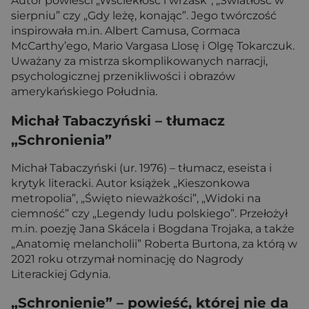
Autor powieści „Wściekłość i wrzask”, „Światłość w
sierpniu” czy „Gdy leżę, konając”. Jego twórczość
inspirowała m.in. Albert Camusa, Cormaca
McCarthy’ego, Mario Vargasa Llosę i Olgę Tokarczuk.
Uważany za mistrza skomplikowanych narracji,
psychologicznej przenikliwości i obrazów
amerykańskiego Południa.
Michał Tabaczyński – tłumacz
„Schronienia”
Michał Tabaczyński (ur. 1976) – tłumacz, eseista i
krytyk literacki. Autor książek „Kieszonkowa
metropolia”, „Święto nieważkości”, „Widoki na
ciemność” czy „Legendy ludu polskiego”. Przełożył
m.in. poezję Jana Skácela i Bogdana Trojaka, a także
„Anatomię melancholii” Roberta Burtona, za którą w
2021 roku otrzymał nominację do Nagrody
Literackiej Gdynia.
„Schronienie” – powieść, której nie da