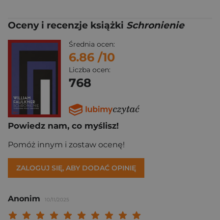
Oceny i recenzje książki
Schronienie
Średnia ocen:
6.86
/10
Liczba ocen:
768
Powiedz nam, co myślisz!
Pomóż innym i zostaw ocenę!
ZALOGUJ SIĘ, ABY DODAĆ OPINIĘ
Anonim
10/11/2025
Twoja ocena: Beznadziejna 1/10"
Twoja ocena: Bardzo słaba 2/10"
Twoja ocena: Słaba 3/10"
Twoja ocena: Może być 4/10"
Twoja ocena: Przeciętna 5/10"
Twoja ocena: Dobra 6/10"
Twoja ocena: Bardzo dobra 7/10"
Twoja ocena: Rewelacyjna 8/10
Twoja ocena: Wybitna 9/10
Twoja ocena: Arcydzieło