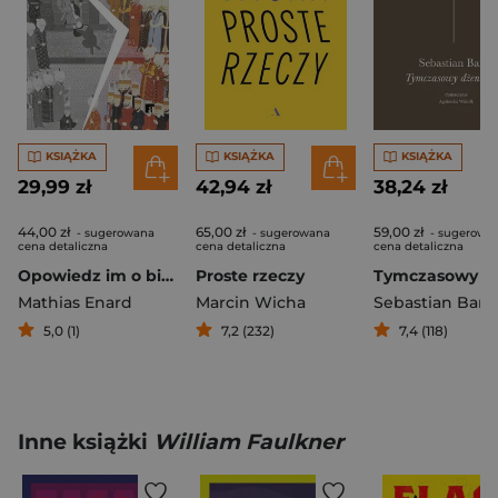
KSIĄŻKA
KSIĄŻKA
KSIĄŻKA
29,99 zł
42,94 zł
38,24 zł
44,00 zł
65,00 zł
59,00 zł
- sugerowana
- sugerowana
- sugerowa
cena detaliczna
cena detaliczna
cena detaliczna
Opowiedz im o bitwach, królach i słoniach
Proste rzeczy
Mathias Enard
Marcin Wicha
Sebastian Barr
5,0 (1)
7,2 (232)
7,4 (118)
Inne książki
William Faulkner