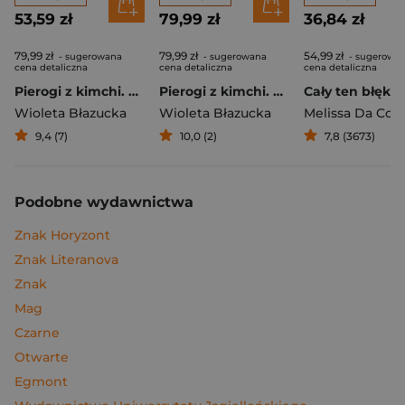
53,59 zł
79,99 zł
36,84 zł
79,99 zł
79,99 zł
54,99 zł
- sugerowana
- sugerowana
- sugerowa
cena detaliczna
cena detaliczna
cena detaliczna
Pierogi z kimchi. Moje ulubione azjatyckie przepisy
Pierogi z kimchi. Moje ulubione azjatyckie przepisy - książka z autografem
Cały ten błękit
Wioleta Błazucka
Wioleta Błazucka
Melissa Da Cos
9,4 (7)
10,0 (2)
7,8 (3673)
Podobne wydawnictwa
Znak Horyzont
Znak Literanova
Znak
Mag
Czarne
Otwarte
Egmont