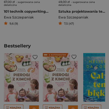
67,00 zł
49,00 zł
- sugerowana cena
- sugerowana cena
detaliczna
detaliczna
101 technik copywritingu sprzedażowego. Zachęcaj. Zachwycaj. Zarabiaj
Sztuka projektowania tekstów Jak tworzyć treści, które podbiją internet
Ewa Szczepaniak
Ewa Szczepaniak
9,6 (9)
7,5 (47)
Bestsellery
KSIĄŻKA
KSIĄŻKA
KSIĄŻKA