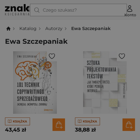
Czego szukasz?
Konto
Katalog
Autorzy
Ewa Szczepaniak
Ewa Szczepaniak
KSIĄŻKA
KSIĄŻKA
43,45 zł
38,88 zł