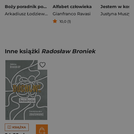
Boży poradnik pocieszenia Twojej duszy. Masz Ojca, z którym wszystko możesz…
Alfabet człowieka
Arkadiusz Łodziewski
Gianfranco Ravasi
Justyna Muszyń
10,0 (1)
Inne książki
Radosław Broniek
KSIĄŻKA