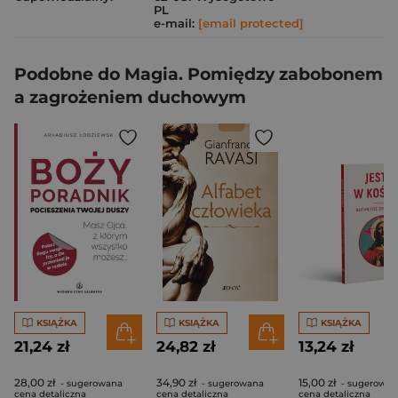
PL
e-mail:
[email protected]
Podobne do Magia. Pomiędzy zabobonem
a zagrożeniem duchowym
KSIĄŻKA
KSIĄŻKA
KSIĄŻKA
21,24 zł
24,82 zł
13,24 zł
28,00 zł
34,90 zł
15,00 zł
- sugerowana
- sugerowana
- sugerowan
cena detaliczna
cena detaliczna
cena detaliczna