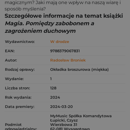
magicznym? Jaki mają one wpływ na naszą wiarę i
sposób myślenia?
Szczegółowe informacje na temat książki
Magia. Pomiędzy zabobonem a
zagrożeniem duchowym
Wydawnictwo:
W drodze
EAN:
9788379067831
Autor:
Radosław Broniek
Rodzaj oprawy:
Okładka broszurowa (miękka)
Wydanie:
1
Liczba stron:
128
Rok wydania:
2024
Data premiery:
2024-03-20
MyMusic Spółka Komandytowa
Łupicki, Czysz
Podmiot
Wierzbowa 31
odpowiedzialny:
62-081 Wysogotowo