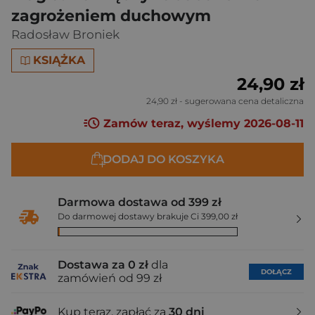
zagrożeniem duchowym
Radosław Broniek
KSIĄŻKA
24,90 zł
24,90 zł
- sugerowana cena detaliczna
Zamów teraz, wyślemy 2026-08-11
DODAJ DO KOSZYKA
Darmowa dostawa od 399 zł
Do darmowej dostawy brakuje Ci 399,00 zł
Dostawa za 0 zł
dla
DOŁĄCZ
zamówień od 99 zł
Kup teraz, zapłać za
30 dni