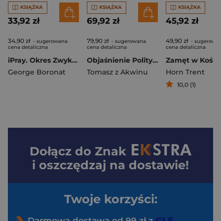
KSIĄŻKA
KSIĄŻKA
KSIĄŻKA
33,92 zł
69,92 zł
45,92 zł
34,90 zł
79,90 zł
49,90 zł
- sugerowana
- sugerowana
- sugerowa
cena detaliczna
cena detaliczna
cena detaliczna
iPray. Okres Zwykły IV
Objaśnienie Polityki. Dzieła wszystkie
George Boronat
Tomasz z Akwinu
Horn Trent
10,0 (1)
Dołącz do
Znak
i oszczędzaj na dostawie!
Twoje korzyści:
Darmowa dostawa od 99 zł z