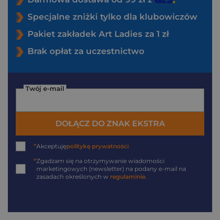
Specjalne zniżki tylko dla klubowiczów
Pakiet zakładek Art Ladies za 1 zł
Brak opłat za uczestnictwo
Twój e-mail
DOŁĄCZ DO ZNAK EKSTRA
*
Akceptuję
politykę prywatności
*
Zgadzam się na otrzymywanie wiadomości
marketingowych (newsletter) na podany
e-mail
na
zasadach określonych w
regulaminie
.