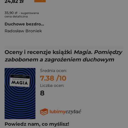
24,82 zł
35,90 zł
- sugerowana
cena detaliczna
Duchowe bezdroża Przewodnik po wierze zmutowanej
Radosław Broniek
Oceny i recenzje książki
Magia. Pomiędzy
zabobonem a zagrożeniem duchowym
Średnia ocen:
7.38
/10
Liczba ocen:
8
Powiedz nam, co myślisz!