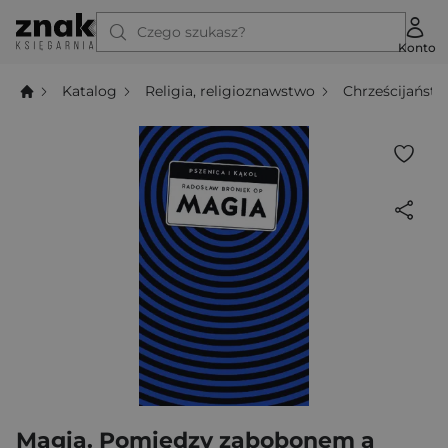
Czego szukasz?
Konto
Katalog
Religia, religioznawstwo
Chrześcijańst
Magia. Pomiędzy zabobonem a