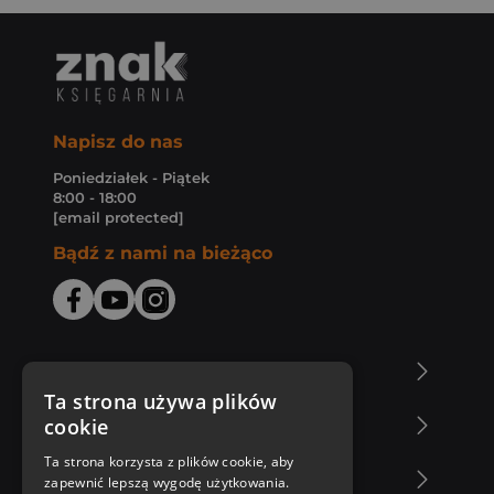
Napisz do nas
Poniedziałek - Piątek
8:00 - 18:00
[email protected]
Bądź z nami na bieżąco
O Księgarni Znak
Ta strona używa plików
cookie
Zakupy u nas
Ta strona korzysta z plików cookie, aby
Nasza oferta
zapewnić lepszą wygodę użytkowania.