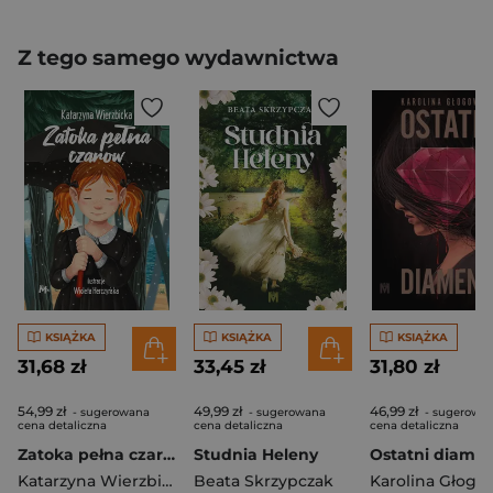
Z tego samego wydawnictwa
KSIĄŻKA
KSIĄŻKA
KSIĄŻKA
31,68 zł
33,45 zł
31,80 zł
54,99 zł
49,99 zł
46,99 zł
- sugerowana
- sugerowana
- sugerowa
cena detaliczna
cena detaliczna
cena detaliczna
Zatoka pełna czarów
Studnia Heleny
Ostatni diame
Katarzyna Wierzbicka
Beata Skrzypczak
Karolina Głogo