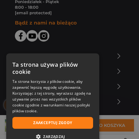
Poniedziałek - Piątek
8:00 - 18:00
[email protected]
Bądź z nami na bieżąco
O Księgarni Znak
Ta strona używa plików
cookie
Zakupy u nas
Ta strona korzysta z plików cookie, aby
Nasza oferta
zapewnić lepszą wygodę użytkowania.
Korzystając z tej strony, wyrażasz zgodę na
używanie przez nas wszystkich plików
Nasi autorzy
cookie zgodnie z warunkami naszej polityki
plików cookie.
ZAAKCEPTUJ ZGODY
31,68 zł
DO KOSZYKA
ZARZĄDZAJ