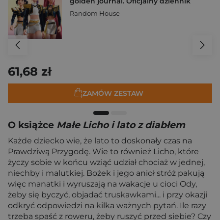
golden journal. Oficjalny dziennik
Random House
61,68 zł
ZAMÓW ZESTAW
O książce
Małe Licho i lato z diabłem
Każde dziecko wie, że lato to doskonały czas na
Prawdziwą Przygodę. Wie to również Licho, które
życzy sobie w końcu wziąć udział chociaż w jednej,
niechby i malutkiej. Bożek i jego anioł stróż pakują
więc manatki i wyruszają na wakacje u cioci Ody,
żeby się byczyć, objadać truskawkami... i przy okazji
odkryć odpowiedzi na kilka ważnych pytań. Ile razy
trzeba spaść z roweru, żeby ruszyć przed siebie? Czy