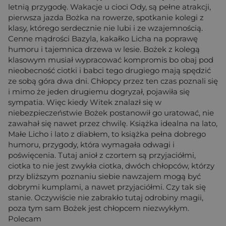
letnią przygodę. Wakacje u cioci Ody, są pełne atrakcji,
pierwsza jazda Bożka na rowerze, spotkanie kolegi z
klasy, którego serdecznie nie lubi i ze wzajemnością.
Cenne mądrości Bazyla, kakałko Licha na poprawę
humoru i tajemnica drzewa w lesie. Bożek z kolegą
klasowym musiał wypracować kompromis bo obaj pod
nieobecność ciotki i babci tego drugiego mają spędzić
ze sobą góra dwa dni. Chłopcy przez ten czas poznali się
i mimo że jeden drugiemu dogryzał, pojawiła się
sympatia. Więc kiedy Witek znalazł się w
niebezpieczeństwie Bożek postanowił go uratować, nie
zawahał się nawet przez chwilę. Książka idealna na lato,
Małe Licho i lato z diabłem, to książka pełna dobrego
humoru, przygody, która wymagała odwagi i
poświęcenia. Tutaj anioł z czortem są przyjaciółmi,
ciotka to nie jest zwykła ciotka, dwóch chłopców, którzy
przy bliższym poznaniu siebie nawzajem mogą być
dobrymi kumplami, a nawet przyjaciółmi. Czy tak się
stanie. Oczywiście nie zabrakło tutaj odrobiny magii,
poza tym sam Bożek jest chłopcem niezwykłym.
Polecam