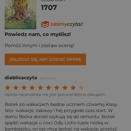
1707
Powiedz nam, co myślisz!
Pomóż innym i zostaw ocenę!
ZALOGUJ SIĘ, ABY DODAĆ OPINIĘ
diablicaczyta
16/07/2026
Twoja ocena: Beznadziejna 1/10"
Twoja ocena: Bardzo słaba 2/10"
Twoja ocena: Słaba 3/10"
Twoja ocena: Może być 4/10"
Twoja ocena: Przeciętna 5/10"
Twoja ocena: Dobra 6/10"
Twoja ocena: Bardzo dobra 7/10"
Twoja ocena: Rewelacyjna 8/10
Twoja ocena: Wybitna 9/10
Twoja ocena: Arcydzieło
opinia recenzenta nie jest potwierdzona zakupem
Bożek po wakacjach będzie uczniem czwartej klasy,
lato- wakacje, zabawy i hej przygodo czas start. W
domu Bożka dorośli szykują się do remontu. Bożek
spędzi wakacje u cioci Ody. Licho tupie nóżką w
bamboszku, on też chcę jechać na wakacje, przeżyć