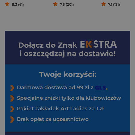
8,3 (61)
7,5 (201)
7,1 (131)
Dołącz do
Znak
i oszczędzaj na dostawie!
Twoje korzyści:
Darmowa dostawa od 99 zł z
Specjalne zniżki tylko dla klubowiczów
Pakiet zakładek Art Ladies za 1 zł
Brak opłat za uczestnictwo