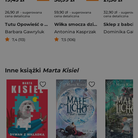
26,90 zł
59,90 zł
32,90 zł
- sugerowana
- sugerowana
- sugerowa
cena detaliczna
cena detaliczna
cena detaliczna
Tutu Opowieść o śwince, która marzyła o rajskiej wyspie
Wiłka smocza dziewczynka
Sklep z babcia
Barbara Gawryluk
Antonina Kasprzak
Dominika Gałk
7,4 (113)
7,5 (106)
Inne książki
Marta Kisiel