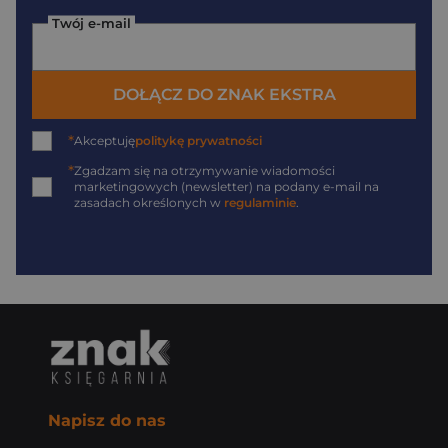
Twój e-mail
DOŁĄCZ DO ZNAK EKSTRA
*
Akceptuję
politykę prywatności
*
Zgadzam się na otrzymywanie wiadomości
marketingowych (newsletter) na podany
e-mail
na
zasadach określonych w
regulaminie
.
Napisz do nas