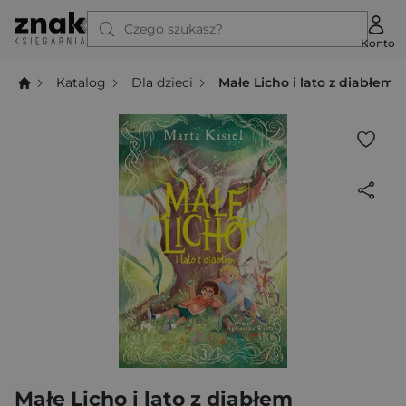
Czego szukasz?
Konto
Katalog
Dla dzieci
Małe Licho i lato z diabłem
Małe Licho i lato z diabłem