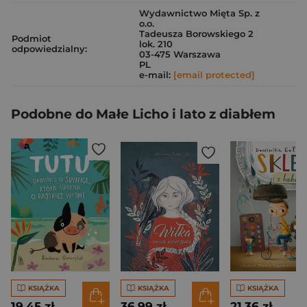
Wydawnictwo Mięta Sp. z
o.o.
Tadeusza Borowskiego 2
Podmiot
lok. 210
odpowiedzialny:
03-475 Warszawa
PL
e-mail:
[email protected]
Podobne do Małe Licho i lato z diabłem
KSIĄŻKA
KSIĄŻKA
KSIĄŻKA
19,45 zł
36,99 zł
21,36 zł