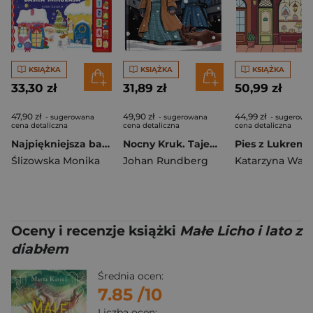
KSIĄŻKA
KSIĄŻKA
KSIĄŻKA
33,30 zł
31,89 zł
50,99 zł
47,90 zł
49,90 zł
44,99 zł
- sugerowana
- sugerowana
- sugerowa
cena detaliczna
cena detaliczna
cena detaliczna
Najpiękniejsza bajka Mikołaja. Czytamy i słuchamy
Nocny Kruk. Tajemnice Sztokholmu
Pies z Lukrem
Ślizowska Monika
Johan Rundberg
Oceny i recenzje książki
Małe Licho i lato z
diabłem
Średnia ocen:
7.85
/10
Liczba ocen: