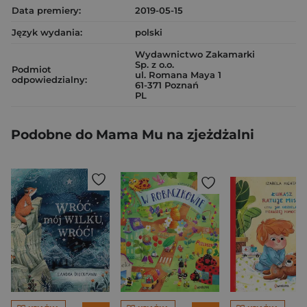
Data premiery:
2019-05-15
Język wydania:
polski
Wydawnictwo Zakamarki
Sp. z o.o.
Podmiot
ul. Romana Maya 1
odpowiedzialny:
61-371 Poznań
PL
Podobne do Mama Mu na zjeżdżalni