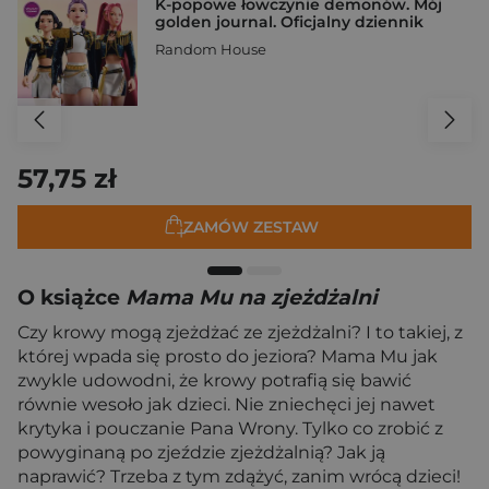
K-popowe łowczynie demonów. Mój
golden journal. Oficjalny dziennik
Random House
57,75 zł
ZAMÓW ZESTAW
O książce
Mama Mu na zjeżdżalni
Czy krowy mogą zjeżdżać ze zjeżdżalni? I to takiej, z
której wpada się prosto do jeziora? Mama Mu jak
zwykle udowodni, że krowy potrafią się bawić
równie wesoło jak dzieci. Nie zniechęci jej nawet
krytyka i pouczanie Pana Wrony. Tylko co zrobić z
powyginaną po zjeździe zjeżdżalnią? Jak ją
naprawić? Trzeba z tym zdążyć, zanim wrócą dzieci!