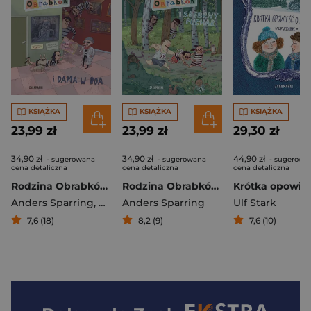
KSIĄŻKA
KSIĄŻKA
KSIĄŻKA
23,99 zł
23,99 zł
29,30 zł
34,90 zł
34,90 zł
44,90 zł
- sugerowana
- sugerowana
- sugerowa
cena detaliczna
cena detaliczna
cena detaliczna
Rodzina Obrabków i dama w boa
Rodzina Obrabków i srebrny puchar
Anders Sparring
,
Gustavsson Per
Anders Sparring
Ulf Stark
7,6 (18)
8,2 (9)
7,6 (10)