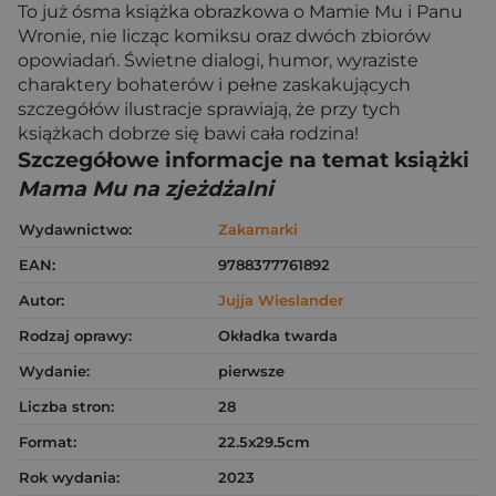
To już ósma książka obrazkowa o Mamie Mu i Panu
Wronie, nie licząc komiksu oraz dwóch zbiorów
opowiadań. Świetne dialogi, humor, wyraziste
charaktery bohaterów i pełne zaskakujących
szczegółów ilustracje sprawiają, że przy tych
książkach dobrze się bawi cała rodzina!
Szczegółowe informacje na temat książki
Mama Mu na zjeżdżalni
Wydawnictwo:
Zakamarki
EAN:
9788377761892
Autor:
Jujja Wieslander
Rodzaj oprawy:
Okładka twarda
Wydanie:
pierwsze
Liczba stron:
28
Format:
22.5x29.5cm
Rok wydania:
2023