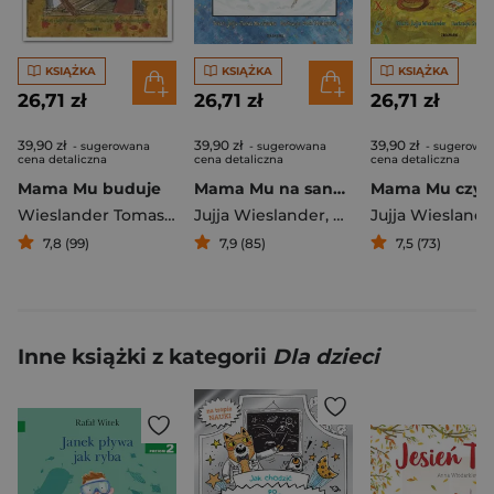
KSIĄŻKA
KSIĄŻKA
KSIĄŻKA
26,71 zł
26,71 zł
26,71 zł
39,90 zł
39,90 zł
39,90 zł
- sugerowana
- sugerowana
- sugerowa
cena detaliczna
cena detaliczna
cena detaliczna
Mama Mu buduje
Mama Mu na sankach
Mama Mu czyt
Wieslander Tomas
,
Jujja Wieslander
Jujja Wieslander
,
Wieslander Tomas
Jujja Wieslande
7,8 (99)
7,9 (85)
7,5 (73)
Inne książki z kategorii
Dla dzieci