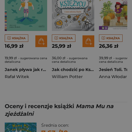
KSIĄŻKA
KSIĄŻKA
KSIĄŻKA
16,99 zł
25,99 zł
26,36 zł
19,99 zł
36,00 zł
39,99 zł
- sugerowana cena
- sugerowana
- sugerowa
detaliczna
cena detaliczna
cena detaliczna
Janek pływa jak ryba. Czytam sobie. Poziom 2
Jak chodzić po Księżycu i inne sekrety fizyki
Jesień Toli. Tol
Rafał Witek
William Potter
Oceny i recenzje książki
Mama Mu na
zjeżdżalni
Średnia ocen: