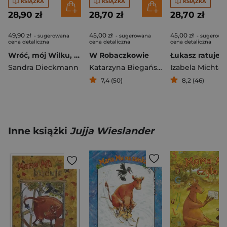
KSIĄŻKA
KSIĄŻKA
KSIĄŻKA
28,90 zł
28,70 zł
28,70 zł
49,90 zł
45,00 zł
45,00 zł
- sugerowana
- sugerowana
- sugerowa
cena detaliczna
cena detaliczna
cena detaliczna
Wróć, mój Wilku, wróć!
W Robaczkowie
Sandra Dieckmann
Katarzyna Biegańska
Izabela Michta
7,4 (50)
8,2 (46)
Inne książki
Jujja Wieslander