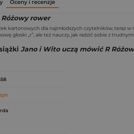
y
Oceny i recenzje
R Różowy rower
iążek kartonowych dla najmłodszych czytelników, teraz w 
 głoski „r”, ale też nauczy, jak radzić sobie z trudnymi
siążki
Jano i Wito uczą mówić R Różow
558
zyn
rda