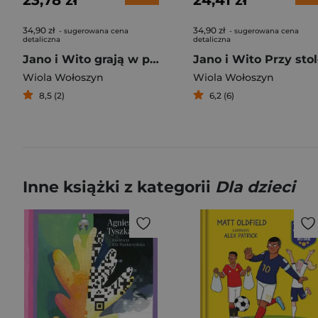
23,78 zł
24,41 zł
34,90 zł
34,90 zł
- sugerowana cena
- sugerowana cena
detaliczna
detaliczna
Jano i Wito grają w piłkę
Jano i Wito Przy sto
Wiola Wołoszyn
Wiola Wołoszyn
8,5 (2)
6,2 (6)
Inne książki z kategorii
Dla dzieci