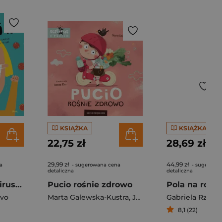
KSIĄŻKA
KSIĄŻKA
22,75 zł
28,69 zł
29,99 zł
44,99 zł
a
- sugerowana cena
- sugerowa
detaliczna
detaliczna
Sekretne życie wirusów
Pucio rośnie zdrowo
Pola na rowe
ivo
Marta Galewska-Kustra
,
Joanna Kłos
Gabriela Rzepe
8,1 (22)