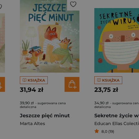
KSIĄŻKA
KSIĄŻKA
31,94 zł
23,75 zł
39,90 zł
34,90 zł
- sugerowana cena
- sugerowana cen
detaliczna
detaliczna
Jeszcze pięć minut
Marta Altes
Educan Ellas Colect
8,0 (19)