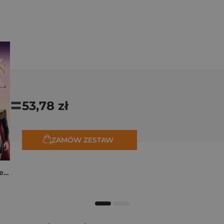
=
53,78 zł
ZAMÓW ZESTAW
K-popowe łowczynie demonów. Mój golden journal. Oficjalny dziennik