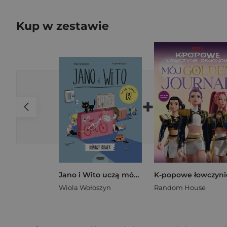
Kup w zestawie
+
Jano i Wito uczą mówić R Różowy rower
Wiola Wołoszyn
Random House