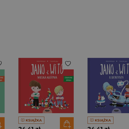
KSIĄŻKA
KSIĄŻKA