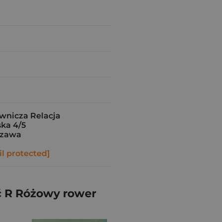
nicza Relacja
ka 4/5
szawa
l protected]
ć R Różowy rower