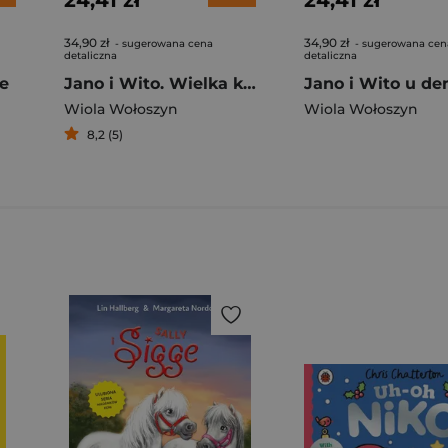
24,41 zł
24,41 zł
34,90 zł
34,90 zł
- sugerowana cena
- sugerowana cen
detaliczna
detaliczna
le
Jano i Wito. Wielka kłótnia
Wiola Wołoszyn
Wiola Wołoszyn
8,2 (5)