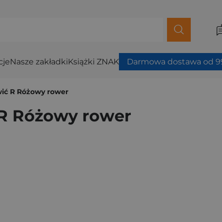
cje
Nasze zakładki
Książki ZNAK
Darmowa dostawa od 99
wić R Różowy rower
 R Różowy rower