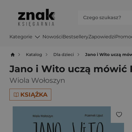
Kategorie
Nowości
Bestsellery
Zapowiedzi
Promo
Katalog
Dla dzieci
Jano i Wito uczą mó
Jano i Wito uczą mówić
Wiola Wołoszyn
KSIĄŻKA