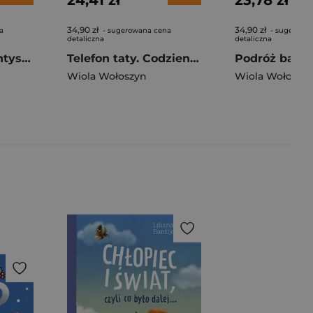
24,41 zł
23,78 zł
34,90 zł
34,90 zł
a
- sugerowana cena
- sugerowa
detaliczna
detaliczna
Jano i Wito u dentysty. Codzienne sprawy Jano i Wito
Telefon taty. Codzienne sprawy Jano i Wito. Jano i Wito
Wiola Wołoszyn
Wiola Wołoszy