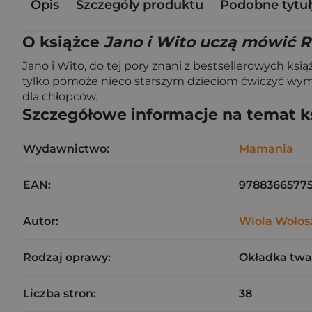
Opis
Szczegóły produktu
Podobne tytuł
O książce
Jano i Wito uczą mówić 
Jano i Wito, do tej pory znani z bestsellerowych ks
tylko pomoże nieco starszym dzieciom ćwiczyć wymowę
dla chłopców.
Szczegółowe informacje na temat k
Wydawnictwo:
Mamania
EAN:
9788366577
Autor:
Wiola Wołos
Rodzaj oprawy:
Okładka twa
Liczba stron:
38