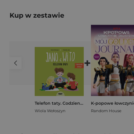
Kup w zestawie
+
Telefon taty. Codzienne sprawy Jano i Wito. Jano i Wito
Wiola Wołoszyn
Random House