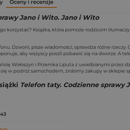
y
Oceny i recenzje
prawy Jano i Wito. Jano i Wito
niego korzystać? Książka, która pomoże rodzicom tłumaczy
lefonu. Dzwoni, pisze wiadomości, sprawdza różne rzeczy.
oponuje, aby wszyscy poszli pobawić się na dworze. A te
iolę Wołoszyn i Przemka Liputa z uwielbianymi przez dz
 się w podróż samochodem, zrobimy zakupy w sklepie 
siążki
Telefon taty. Codzienne sprawy J
543
zyn