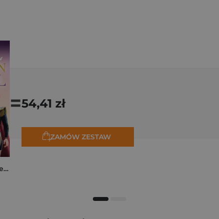
=
54,41 zł
ZAMÓW ZESTAW
K-popowe łowczynie demonów. Mój golden journal. Oficjalny dziennik