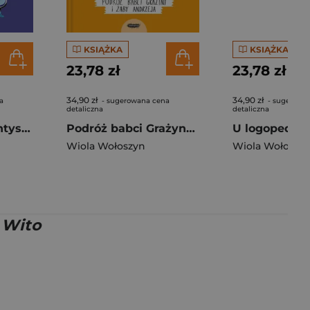
KSIĄŻKA
KSIĄŻKA
23,78 zł
23,78 zł
34,90 zł
34,90 zł
a
- sugerowana cena
- sugerowa
detaliczna
detaliczna
Jano i Wito u dentysty. Codzienne sprawy Jano i Wito
Podróż babci Grażyny i żaby Andrzeja. Jano i Wito uczą mówić
Wiola Wołoszyn
Wiola Wołoszy
i Wito