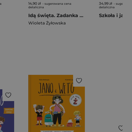
14,90 zł
34,99 zł
a
- sugerowana cena
- sugerowa
detaliczna
detaliczna
Idą święta. Zadanka & rzepiki
Wioleta Żyłowska