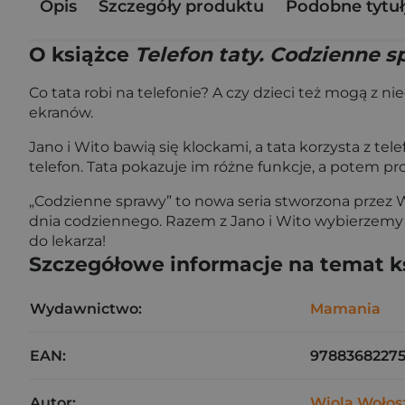
Opis
Szczegóły produktu
Podobne tytuł
O książce
Telefon taty. Codzienne s
Co tata robi na telefonie? A czy dzieci też mogą z 
ekranów.
Jano i Wito bawią się klockami, a tata korzysta z te
telefon. Tata pokazuje im różne funkcje, a potem pr
„Codzienne sprawy” to nowa seria stworzona przez W
dnia codziennego. Razem z Jano i Wito wybierzemy
do lekarza!
Szczegółowe informacje na temat k
Wydawnictwo:
Mamania
EAN:
9788368227
Autor:
Wiola Wołos