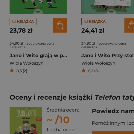
KSIĄŻKA
KSIĄŻKA
23,78 zł
24,41 zł
34,90 zł
34,90 zł
- sugerowana cena
- sugerowana cena
detaliczna
detaliczna
Jano i Wito grają w piłkę
Jano i Wito Przy sto
Wiola Wołoszyn
Wiola Wołoszyn
8,5 (2)
6,2 (6)
Oceny i recenzje książki
Telefon tat
Średnia ocen:
Powiedz nam,
~
/10
Pomóż innym i z
Liczba ocen: