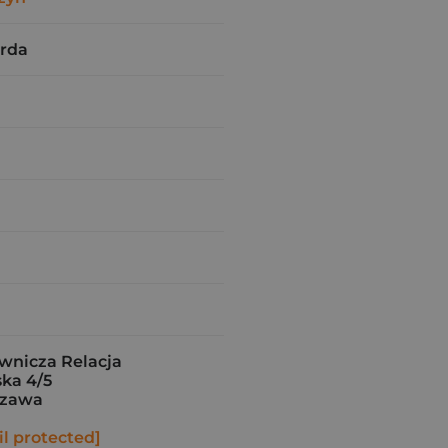
rda
nicza Relacja
ka 4/5
szawa
l protected]