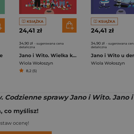
KSIĄŻKA
KSIĄŻKA
24,41 zł
24,41 zł
34,90 zł
34,90 zł
- sugerowana cena
- sugerowana cen
detaliczna
detaliczna
le
Jano i Wito. Wielka kłótnia
Wiola Wołoszyn
Wiola Wołoszyn
8,2 (5)
y. Codzienne sprawy Jano i Wito. Jano 
 co myślisz!
ostaw ocenę!