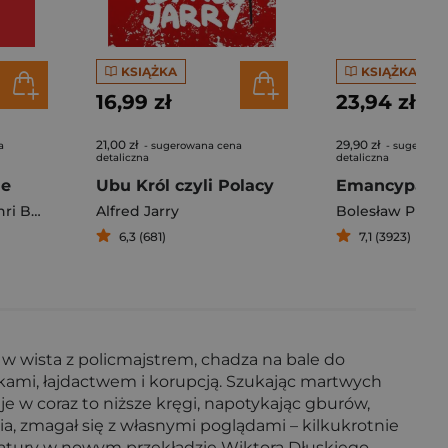
KSIĄŻKA
KSIĄŻKA
16,99 zł
23,94 zł
21,00 zł
29,90 zł
a
- sugerowana cena
- sugerowa
detaliczna
detaliczna
ne
Ubu Król czyli Polacy
Emancypantk
 Beyle
Alfred Jarry
Bolesław Prus
6,3 (681)
7,1 (3923)
w wista z policmajstrem, chadza na bale do
kami, łajdactwem i korupcją. Szukając martwych
e w coraz to niższe kręgi, napotykając gburów,
a, zmagał się z własnymi poglądami – kilkukrotnie
eratury w nowym przekładzie Wiktora Dłuskiego.