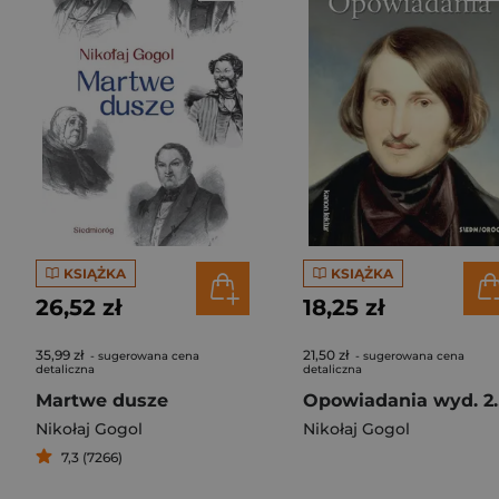
KSIĄŻKA
KSIĄŻKA
26,52 zł
18,25 zł
35,99 zł
21,50 zł
- sugerowana cena
- sugerowana cena
detaliczna
detaliczna
Martwe dusze
Opowiada
Nikołaj Gogol
Nikołaj Gogol
7,3 (7266)