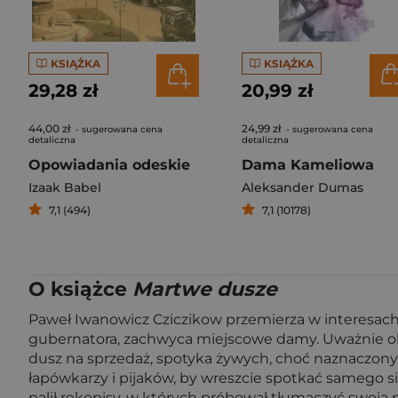
KSIĄŻKA
KSIĄŻKA
29,28 zł
20,99 zł
44,00 zł
24,99 zł
- sugerowana cena
- sugerowana cena
detaliczna
detaliczna
Opowiadania odeskie
Dama Kameliowa
Izaak Babel
Aleksander Dumas
7,1 (494)
7,1 (10178)
O książce
Martwe dusze
Paweł Iwanowicz Cziczikow przemierza w interesach 
gubernatora, zachwyca miejscowe damy. Uważnie obs
dusz na sprzedaż, spotyka żywych, choć naznaczonych
łapówkarzy i pijaków, by wreszcie spotkać samego s
palił rękopisy, w których próbował tłumaczyć swoją 