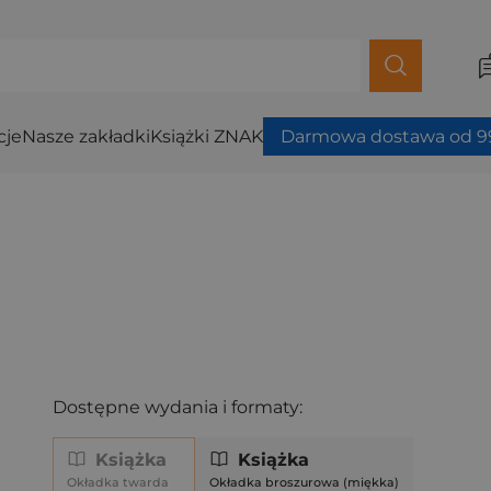
cje
Nasze zakładki
Książki ZNAK
Darmowa dostawa od 99
Dostępne wydania i formaty:
Książka
Książka
Okładka twarda
Okładka broszurowa (miękka)