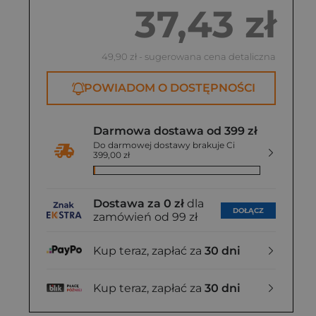
37,43 zł
49,90 zł
- sugerowana cena detaliczna
POWIADOM O DOSTĘPNOŚCI
Darmowa dostawa od 399 zł
Do darmowej dostawy brakuje Ci
399,00 zł
Dostawa za 0 zł
dla
DOŁĄCZ
zamówień od 99 zł
Kup teraz, zapłać za
30 dni
Kup teraz, zapłać za
30 dni