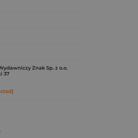
Wydawniczy Znak Sp. z o.o.
i 37
ected]