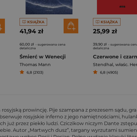
KSIĄŻKA
KSIĄŻKA
41,94 zł
25,99 zł
60,00 zł
39,90 zł
- sugerowana cena
- sugerowana cen
detaliczna
detaliczna
Śmierć w Wenecji
Czerwone i czar
Thomas Mann
Stendhal
,
właśc. Henri
6,8 (2103)
6,8 (4905)
rosyjską prowincję. Pije szampana z prezesem sądu, gra 
erwuje rosyjskie inferno z jego namiętnościami, hulan
 już przez piekło ludzi. Cziczikow niczym Dante zstępuj
iebie. Autor „Martwych dusz”, targany wyrzutami sumieni
postawę wobec Rosji i Rosjan. Pełne wydanie klasyki lit