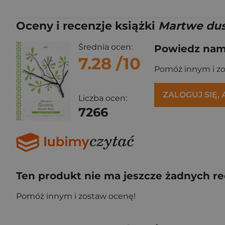
Oceny i recenzje książki
Martwe du
Średnia ocen:
Powiedz nam,
7.28
/10
Pomóż innym i z
ZALOGUJ SIĘ,
Liczba ocen:
7266
Ten produkt nie ma jeszcze żadnych re
Pomóż innym i zostaw ocenę!