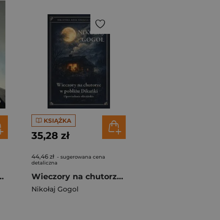
KSIĄŻKA
35,28 zł
44,46 zł
- sugerowana cena
detaliczna
nia wyd. 2024
Wieczory na chutorze w pobliżu Dikańki
Nikołaj Gogol