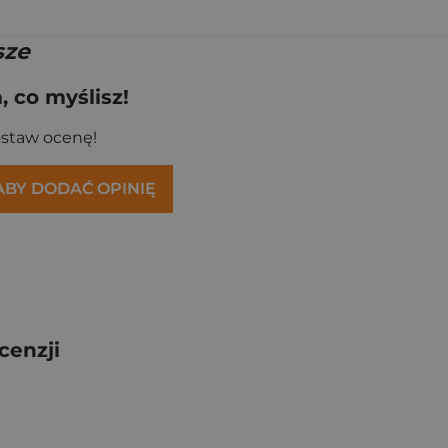
sze
 co myślisz!
ostaw ocenę!
 ABY DODAĆ OPINIĘ
cenzji