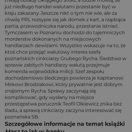
trwają obrady Okrągłego Stołu, a ludzie mówią, że
już niedługo handel walutami przestanie być w
kraju zakazany. Jeszcze nikt o tym nie wie, ale za
chwilę PRL rozsypie się jak domek z kart, a rządząca
partia, przewodniczka narodu, przestanie istnieć.
Tymczasem w Poznaniu dochodzi do tajemniczych
morderstw dokonanych na miejscowych
handlarzach dewizami. Wszystko wskazuje na to, że
ktoś chce przejąć walutowy interes szefa
poznańskich cinkciarzy Grubego Rycha. Śledztwo w
sprawie zabitych handlarzy walutą przejmuje
komenda wojewódzka milicji. Szef zespołu
dochodzeniowo-śledczego powierza je kapitanowi
Mirkowi Brodziakowi, który prywatnie jest dobrym
znajomym Rycha. Sprawy zaczynają się
komplikować, gdy wysłany na miejsce
przestępstwa porucznik Teofil Olkiewicz znika bez
śladu, a sprawą cinkciarzy zaczyna interesować się
poznańska SB.
Szczegółowe informacje na temat książki
Masz to jak w banku