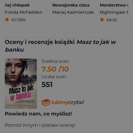
Jej chłopak
Nowojorska cisza
Freida McFadden
Maciej Kaźmierczak
Nightingale Ma
6,7 (130)
6,6 (5)
Oceny i recenzje książki
Masz to jak w
banku
Średnia ocen:
7.50
/10
Liczba ocen:
551
Powiedz nam, co myślisz!
Pomóż innym i zostaw ocenę!