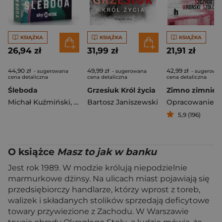
KSIĄŻKA
KSIĄŻKA
KSIĄŻKA
26,94 zł
31,99 zł
21,91 zł
44,90 zł
49,99 zł
42,99 zł
- sugerowana
- sugerowana
- sugerowa
cena detaliczna
cena detaliczna
cena detaliczna
Śleboda
Grzesiuk Król życia
Michał Kuźmiński
,
Małgorzata Kuźmińska
Bartosz Janiszewski
5,9 (196)
O książce
Masz to jak w banku
Jest rok 1989. W modzie królują niepodzielnie
marmurkowe dżinsy. Na ulicach miast pojawiają się
przedsiębiorczy handlarze, którzy wprost z toreb,
walizek i składanych stolików sprzedają deficytowe
towary przywiezione z Zachodu. W Warszawie