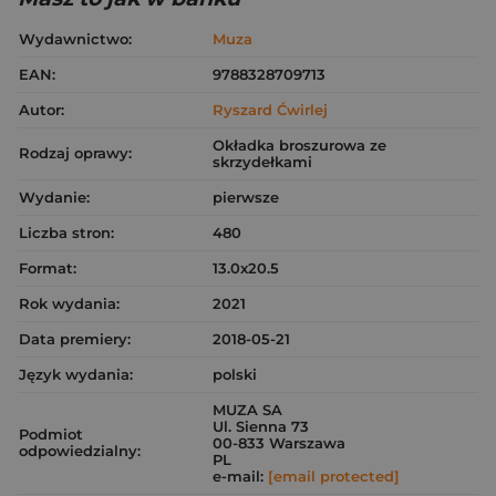
Wydawnictwo:
Muza
EAN:
9788328709713
Autor:
Ryszard Ćwirlej
Okładka broszurowa ze
Rodzaj oprawy:
skrzydełkami
Wydanie:
pierwsze
Liczba stron:
480
Format:
13.0x20.5
Rok wydania:
2021
Data premiery:
2018-05-21
Język wydania:
polski
MUZA SA
Ul. Sienna 73
Podmiot
00-833 Warszawa
odpowiedzialny:
PL
e-mail:
[email protected]