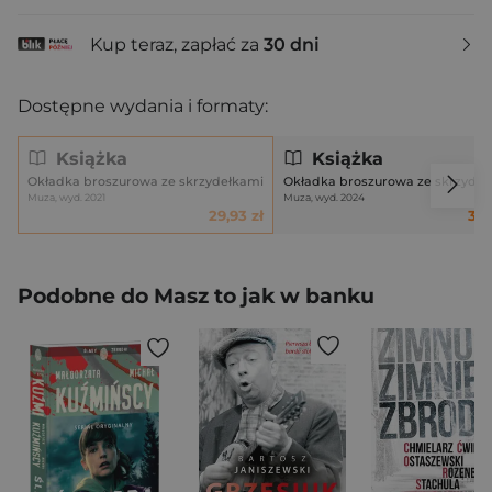
Kup teraz, zapłać za
30 dni
Dostępne wydania i formaty:
Książka
Książka
Okładka broszurowa ze skrzydełkami
Okładka broszurowa ze skrzydeł
Muza, wyd. 2021
Muza, wyd. 2024
29,93 zł
31,
Podobne do Masz to jak w banku