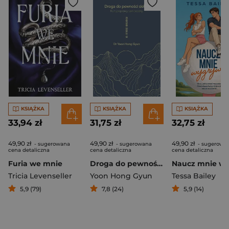
KSIĄŻKA
KSIĄŻKA
KSIĄŻKA
33,94 zł
31,75 zł
32,75 zł
49,90 zł
49,90 zł
49,90 zł
- sugerowana
- sugerowana
- sugerowa
cena detaliczna
cena detaliczna
cena detaliczna
Furia we mnie
Droga do pewności siebie. Kurs poprawy samooceny
Tricia Levenseller
Yoon Hong Gyun
Tessa Bailey
5,9 (79)
7,8 (24)
5,9 (14)