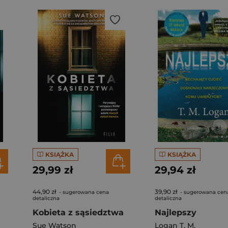
KSIĄŻKA
KSIĄŻKA
29,99 zł
29,94 zł
44,90 zł
39,90 zł
- sugerowana cena
- sugerowana cen
detaliczna
detaliczna
Kobieta z sąsiedztwa
Najlepszy
Sue Watson
Logan T. M.