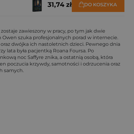
31,74 zł
DO KOSZYKA
el zostaje zawieszony w pracy, po tym jak dwie
m Owen szuka profesjonalnych porad w internecie.
oraz dwójka ich nastoletnich dzieci. Pewnego dnia
rzy lata była pacjentką Roana Foursa. Po
nkową noc Saffyre znika, a ostatnią osobą, która
ełen poczucia krzywdy, samotności i odrzucenia oraz
ich samych.