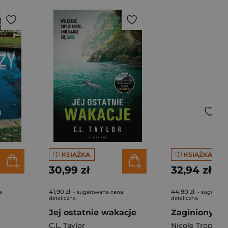
KSIĄŻKA
KSIĄŻKA
30,99 zł
32,94 zł
41,90 zł
44,90 zł
a
- sugerowana cena
- sugerowa
detaliczna
detaliczna
Jej ostatnie wakacje
Zaginiony ch
C.L. Taylor
Nicole Trope