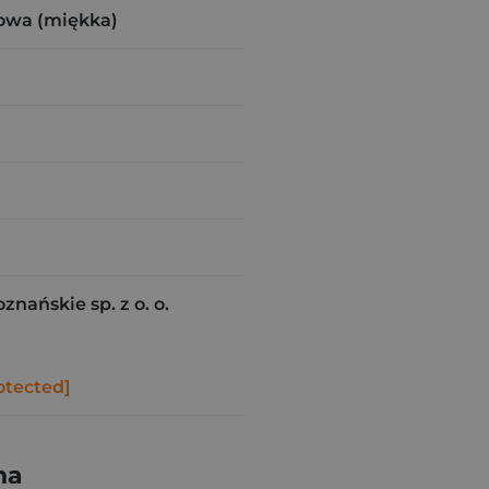
owa (miękka)
ańskie sp. z o. o.
otected]
na