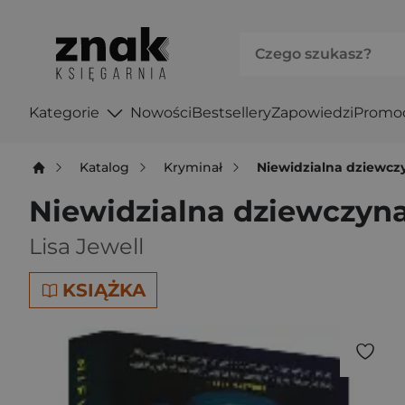
Kategorie
Nowości
Bestsellery
Zapowiedzi
Promo
Katalog
Kryminał
Niewidzialna dziewcz
Niewidzialna dziewczyn
Lisa Jewell
KSIĄŻKA