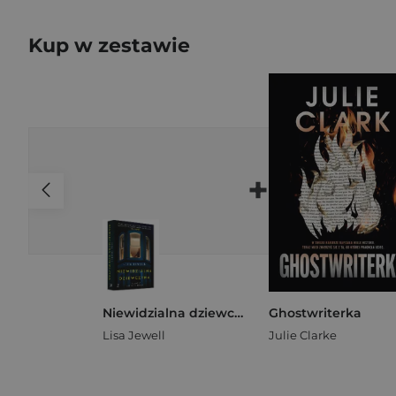
Kup w zestawie
+
Niewidzialna dziewczyna
Ghostwriterka
Lisa Jewell
Julie Clarke