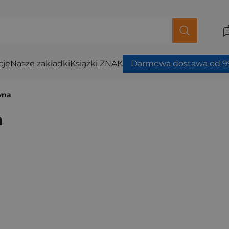
cje
Nasze zakładki
Książki ZNAK
Darmowa dostawa od 99
yna
a