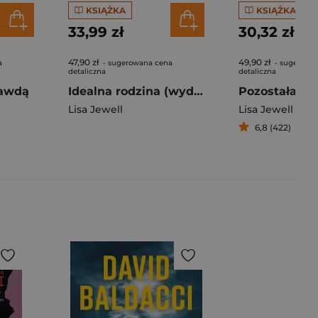
KSIĄŻKA
KSIĄŻKA
33,99 zł
30,32 zł
47,90 zł
49,90 zł
a
- sugerowana cena
- sugerowa
detaliczna
detaliczna
rawdą
Idealna rodzina (wyd.2)
Pozostała ro
Lisa Jewell
Lisa Jewell
6,8 (422)