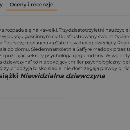
y
Oceny i recenzje
cka rozpada się na kawałki. Trzydziestotrzyletni nauczyci
y w pokoju gościnnym ciotki, sfrustrowany swoim życie
Foursów, freelancerka Cate i psycholog dziecięcy Roan 
racała do domu. Siedemnastoletnia Saffyre Maddox przez t
zji poznając sekrety psychologa i jego rodziny. W walenty
na dziewczyna” to niepokojący thriller psychologiczny, p
órzy, choć żyją blisko siebie, nie dostrzegają prawdy o n
siążki
Niewidzialna dziewczyna