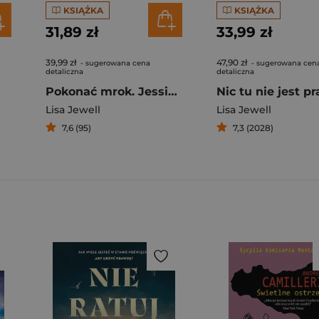
KSIĄŻKA
KSIĄŻKA
31,89 zł
33,99 zł
39,99 zł
47,90 zł
- sugerowana cena
- sugerowana cen
detaliczna
detaliczna
Pokonać mrok. Jessica Jones w kryminalnej historii Marvela
Nic tu nie jest p
Lisa Jewell
Lisa Jewell
7,6 (95)
7,3 (2028)