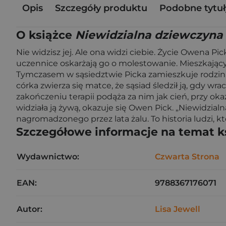
Opis
Szczegóły produktu
Podobne tytuł
O książce
Niewidzialna dziewczyna
Nie widzisz jej. Ale ona widzi ciebie. Życie Owena Pi
uczennice oskarżają go o molestowanie. Mieszkając
Tymczasem w sąsiedztwie Picka zamieszkuje rodzina 
córka zwierza się matce, że sąsiad śledził ją, gdy w
zakończeniu terapii podąża za nim jak cień, przy oka
widziała ją żywą, okazuje się Owen Pick. „Niewidzial
nagromadzonego przez lata żalu. To historia ludzi, kt
Szczegółowe informacje na temat k
Wydawnictwo:
Czwarta Strona
EAN:
9788367176071
Autor:
Lisa Jewell