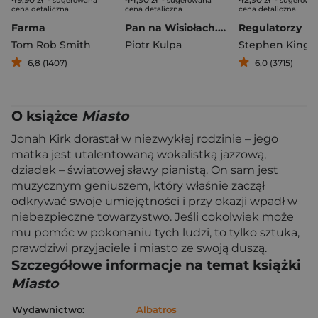
- sugerowana
- sugerowana
- sugerowa
cena detaliczna
cena detaliczna
cena detaliczna
Farma
Pan na Wisiołach. Trzeba to zabić
Regulatorzy
Tom Rob Smith
Piotr Kulpa
Stephen King
6,8 (1407)
6,0 (3715)
O książce
Miasto
Jonah Kirk dorastał w niezwykłej rodzinie – jego
matka jest utalentowaną wokalistką jazzową,
dziadek – światowej sławy pianistą. On sam jest
muzycznym geniuszem, który właśnie zaczął
odkrywać swoje umiejętności i przy okazji wpadł w
niebezpieczne towarzystwo. Jeśli cokolwiek może
mu pomóc w pokonaniu tych ludzi, to tylko sztuka,
prawdziwi przyjaciele i miasto ze swoją duszą.
Szczegółowe informacje na temat książki
Miasto
Wydawnictwo:
Albatros