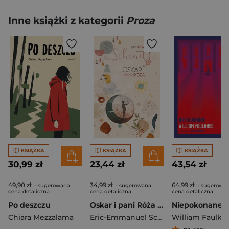
Inne książki z kategorii
Proza
KSIĄŻKA
KSIĄŻKA
KSIĄŻKA
30,99 zł
23,44 zł
43,54 zł
49,90 zł
34,99 zł
64,99 zł
- sugerowana
- sugerowana
- sugerowa
cena detaliczna
cena detaliczna
cena detaliczna
Po deszczu
Oskar i pani Róża 2026
Niepokonane
Chiara Mezzalama
Eric-Emmanuel Schmitt
William Faulkn