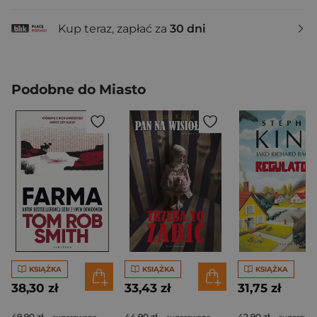
Kup teraz, zapłać za
30 dni
Podobne do Miasto
KSIĄŻKA
KSIĄŻKA
KSIĄŻKA
38,30 zł
33,43 zł
31,75 zł
49,90 zł
44,90 zł
42,90 zł