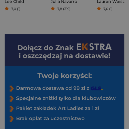
Lee Child
Julia Navarro
Lauren Weisbe
7,0 (1)
7,8 (319)
7,0 (1)
Dołącz do
Znak
i oszczędzaj na dostawie!
Twoje korzyści:
Darmowa dostawa od 99 zł z
Specjalne zniżki tylko dla klubowiczów
Pakiet zakładek Art Ladies za 1 zł
Brak opłat za uczestnictwo