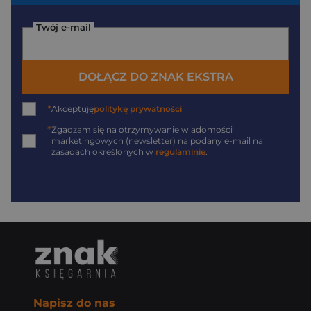
Twój e-mail
DOŁĄCZ DO ZNAK EKSTRA
*
Akceptuję
politykę prywatności
*
Zgadzam się na otrzymywanie wiadomości
marketingowych (newsletter) na podany
e-mail
na
zasadach określonych w
regulaminie
.
Napisz do nas