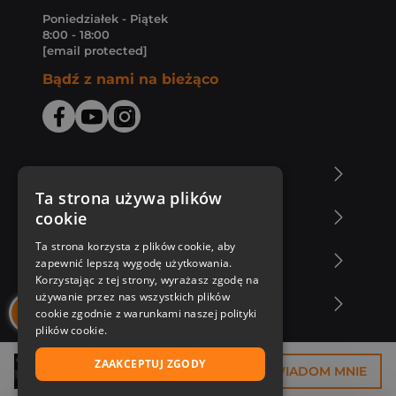
Poniedziałek - Piątek
8:00 - 18:00
[email protected]
Bądź z nami na bieżąco
O Księgarni Znak
Ta strona używa plików
cookie
Zakupy u nas
Ta strona korzysta z plików cookie, aby
Nasza oferta
zapewnić lepszą wygodę użytkowania.
Korzystając z tej strony, wyrażasz zgodę na
używanie przez nas wszystkich plików
Nasi autorzy
cookie zgodnie z warunkami naszej polityki
plików cookie.
ZAAKCEPTUJ ZGODY
26,63 zł
POWIADOM MNIE