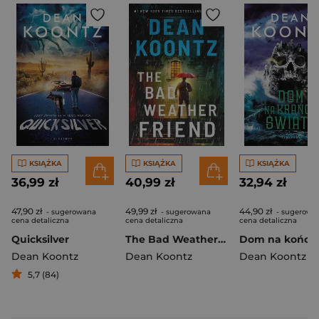
KSIĄŻKA
KSIĄŻKA
KSIĄŻKA
36,99 zł
40,99 zł
32,94 zł
47,90 zł
49,99 zł
44,90 zł
- sugerowana
- sugerowana
- sugerowa
cena detaliczna
cena detaliczna
cena detaliczna
Quicksilver
The Bad Weather Friend wer. angielska
Dean Koontz
Dean Koontz
Dean Koontz
5,7 (84)