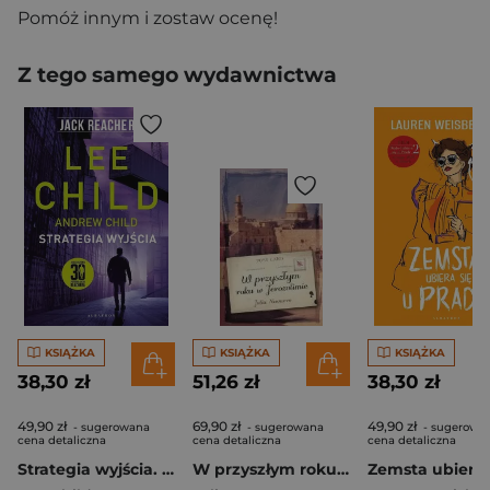
Pomóż innym i zostaw ocenę!
Z tego samego wydawnictwa
KSIĄŻKA
KSIĄŻKA
KSIĄŻKA
38,30 zł
51,26 zł
38,30 zł
49,90 zł
69,90 zł
49,90 zł
- sugerowana
- sugerowana
- sugerowa
cena detaliczna
cena detaliczna
cena detaliczna
Strategia wyjścia. Jack Reacher
W przyszłym roku w Jerozolimie