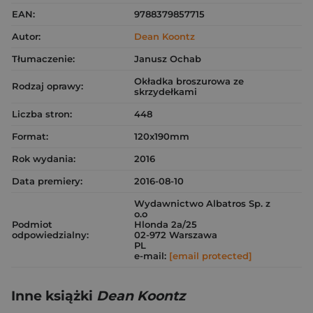
EAN:
9788379857715
Autor:
Dean Koontz
Tłumaczenie:
Janusz Ochab
Okładka broszurowa ze
Rodzaj oprawy:
skrzydełkami
Liczba stron:
448
Format:
120x190mm
Rok wydania:
2016
Data premiery:
2016-08-10
Wydawnictwo Albatros Sp. z
o.o
Podmiot
Hlonda 2a/25
odpowiedzialny:
02-972 Warszawa
PL
e-mail:
[email protected]
Inne książki
Dean Koontz