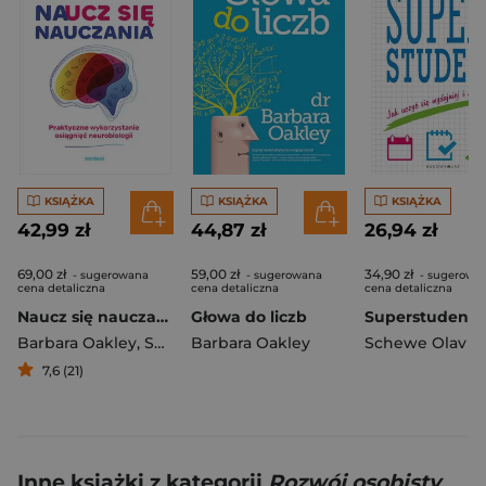
KSIĄŻKA
KSIĄŻKA
KSIĄŻKA
42,99 zł
44,87 zł
26,94 zł
69,00 zł
59,00 zł
34,90 zł
- sugerowana
- sugerowana
- sugerowa
cena detaliczna
cena detaliczna
cena detaliczna
Naucz się nauczania Praktyczne wykorzystanie osiągnięć neurobiologii
Głowa do liczb
Barbara Oakley
,
Sejnowski Terrence
Barbara Oakley
Schewe Olav
7,6 (21)
Inne książki z kategorii
Rozwój osobisty