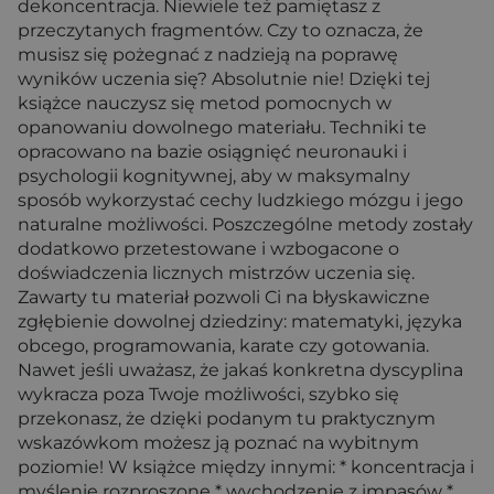
dekoncentracja. Niewiele też pamiętasz z
przeczytanych fragmentów. Czy to oznacza, że
musisz się pożegnać z nadzieją na poprawę
wyników uczenia się? Absolutnie nie! Dzięki tej
książce nauczysz się metod pomocnych w
opanowaniu dowolnego materiału. Techniki te
opracowano na bazie osiągnięć neuronauki i
psychologii kognitywnej, aby w maksymalny
sposób wykorzystać cechy ludzkiego mózgu i jego
naturalne możliwości. Poszczególne metody zostały
dodatkowo przetestowane i wzbogacone o
doświadczenia licznych mistrzów uczenia się.
Zawarty tu materiał pozwoli Ci na błyskawiczne
zgłębienie dowolnej dziedziny: matematyki, języka
obcego, programowania, karate czy gotowania.
Nawet jeśli uważasz, że jakaś konkretna dyscyplina
wykracza poza Twoje możliwości, szybko się
przekonasz, że dzięki podanym tu praktycznym
wskazówkom możesz ją poznać na wybitnym
poziomie! W książce między innymi: * koncentracja i
myślenie rozproszone * wychodzenie z impasów *