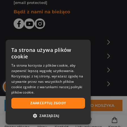
[email protected]
Bądź z nami na bieżąco
O Księgarni Znak
Ta strona używa plików
cookie
Zakupy u nas
Ta strona korzysta z plików cookie, aby
Nasza oferta
zapewnić lepszą wygodę użytkowania.
Korzystając z tej strony, wyrażasz zgodę na
używanie przez nas wszystkich plików
Nasi autorzy
cookie zgodnie z warunkami naszej polityki
plików cookie.
ZAAKCEPTUJ ZGODY
28,30 zł
DO KOSZYKA
ZARZĄDZAJ
NIEZBĘDNE
Strona główna
Menu
Kontakt
Listy zakupowe
Koszyk