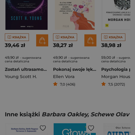
KSIĄŻKA
KSIĄŻKA
KSIĄŻKA
39,46 zł
38,27 zł
38,98 zł
49,90 zł
49,90 zł
59,00 zł
- sugerowana
- sugerowana
- sugerowa
cena detaliczna
cena detaliczna
cena detaliczna
Zostań ultrasamoukiem. Jak mistrzowsko opanować twarde umiejętności w zadziwiająco krótkim czasie
Pokonaj swoje lęki i odzyskaj spokój
Young Scott H.
Ellen Vora
Morgan Housel
7,0 (406)
7,5 (2072)
Inne książki
Barbara Oakley, Schewe Olav