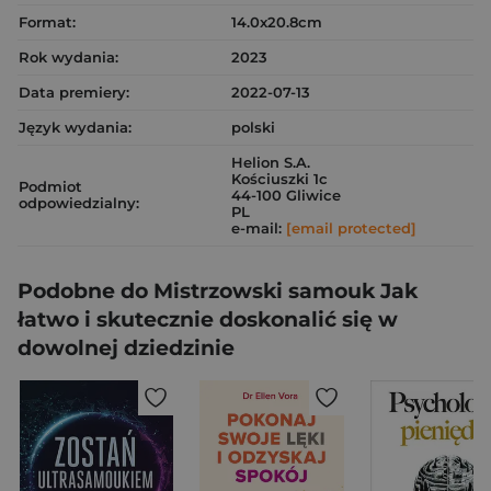
Format:
14.0x20.8cm
Rok wydania:
2023
Data premiery:
2022-07-13
Język wydania:
polski
Helion S.A.
Kościuszki 1c
Podmiot
44-100 Gliwice
odpowiedzialny:
PL
e-mail:
[email protected]
Podobne do Mistrzowski samouk Jak
łatwo i skutecznie doskonalić się w
dowolnej dziedzinie