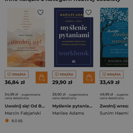
KSIĄŻKA
KSIĄŻKA
KSIĄŻKA
36,84 zł
29,90 zł
33,49 zł
54,99 zł
39,90 zł
49,99 zł
- sugerowana
- sugerowana
- sugerowa
cena detaliczna
cena detaliczna
cena detaliczna
Uwolnij się! Od Buddy do Arendt – 8 terapeutycznych lekcji
Myślenie pytaniami. Workbook
Marcin Fabjański
Marilee Adams
Sunim Haemin
8,0 (6)