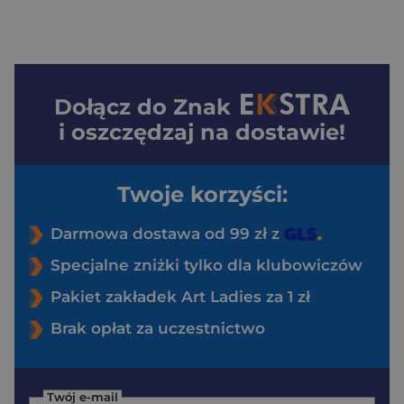
Dołącz do
Znak
i oszczędzaj na dostawie!
Twoje korzyści:
Darmowa dostawa od 99 zł z
Specjalne zniżki tylko dla klubowiczów
Pakiet zakładek Art Ladies za 1 zł
Brak opłat za uczestnictwo
Twój e-mail