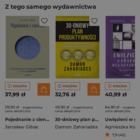
Z tego samego wydawnictwa
KSIĄŻKA
KSIĄŻKA
KSIĄŻKA
37,99 zł
32,76 zł
40,99 zł
59,90 zł
49,90 zł
64,90 zł
- sugerowana
- sugerowana
- sugerowa
cena detaliczna
cena detaliczna
cena detaliczna
Pojednanie z cieniem. Jak zaakceptować i przejąć kontrolę nad mroczną stroną naszej osobowości, którą skrywamy przed światem i samym sobą
30-dniowy plan produktywności. Jak w 30 krokach pozbyć się złych nawyków i odzyskać swój czas
Jarosław Gibas
Damon Zahariades
Agnieszka Koz
7,9 (40)