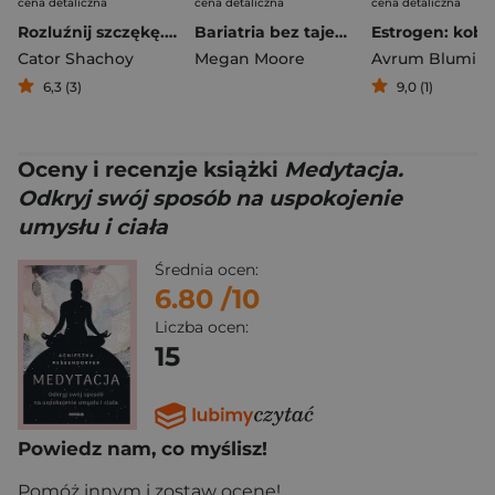
cena detaliczna
cena detaliczna
cena detaliczna
Rozluźnij szczękę. Jak pokonać bruksizm i zgrzytanie zębami
Bariatria bez tajemnic. Kompletny przewodnik po żywieniu, ćwiczeniach i regeneracji dla pacjentów przed i po operacji żołądka
Cator Shachoy
Megan Moore
Avrum Blumin
6,3 (3)
9,0 (1)
Oceny i recenzje książki
Medytacja.
Odkryj swój sposób na uspokojenie
umysłu i ciała
Średnia ocen:
6.80
/10
Liczba ocen:
15
Powiedz nam, co myślisz!
Pomóż innym i zostaw ocenę!