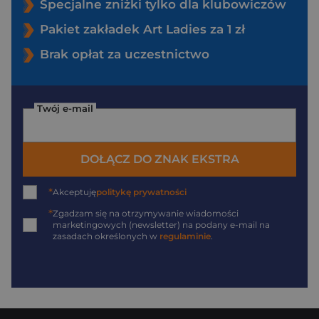
Specjalne zniżki tylko dla klubowiczów
Pakiet zakładek Art Ladies za 1 zł
Brak opłat za uczestnictwo
Twój e-mail
DOŁĄCZ DO ZNAK EKSTRA
*
Akceptuję
politykę prywatności
*
Zgadzam się na otrzymywanie wiadomości
marketingowych (newsletter) na podany
e-mail
na
zasadach określonych w
regulaminie
.