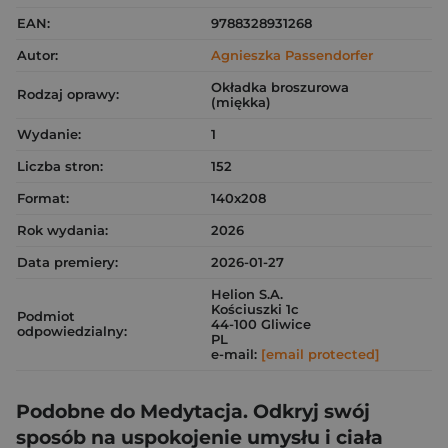
EAN:
9788328931268
Autor:
Agnieszka Passendorfer
Okładka broszurowa
Rodzaj oprawy:
(miękka)
Wydanie:
1
Liczba stron:
152
Format:
140x208
Rok wydania:
2026
Data premiery:
2026-01-27
Helion S.A.
Kościuszki 1c
Podmiot
44-100 Gliwice
odpowiedzialny:
PL
e-mail:
[email protected]
Podobne do Medytacja. Odkryj swój
sposób na uspokojenie umysłu i ciała