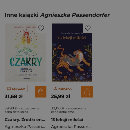
Inne książki
Agnieszka Passendorfer
KSIĄŻKA
KSIĄŻKA
31,68 zł
25,99 zł
39,90 zł
32,00 zł
- sugerowana
- sugerowana
cena detaliczna
cena detaliczna
Czakry. Źródła energii. Praktyczny poradnik
13 lekcji miłości
Agnieszka Passendorfer
Agnieszka Passendorfer