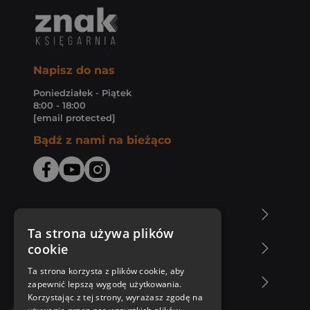
Napisz do nas
Poniedziałek - Piątek
8:00 - 18:00
[email protected]
Bądź z nami na bieżąco
O Księgarni Znak
Ta strona używa plików
cookie
Zakupy u nas
Ta strona korzysta z plików cookie, aby
Nasza oferta
zapewnić lepszą wygodę użytkowania.
Korzystając z tej strony, wyrażasz zgodę na