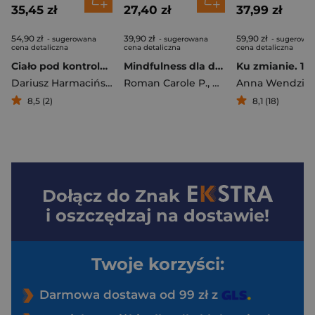
35,45 zł
27,40 zł
37,99 zł
54,90 zł
39,90 zł
59,90 zł
- sugerowana
- sugerowana
- sugerowa
cena detaliczna
cena detaliczna
cena detaliczna
Ciało pod kontrolą. Jak zdrowo się ruszać, mniej męczyć i dbać o swój dobrostan
Mindfulness dla dzieci. Poczuj radość, spokój i kontrolę
Dariusz Harmaciński
Roman Carole P.
,
Albertson-Wren Rob
8,5 (2)
8,1 (18)
Dołącz do
Znak
i oszczędzaj na dostawie!
Twoje korzyści:
Darmowa dostawa od 99 zł z