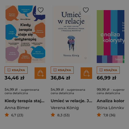
KSIĄŻKA
KSIĄŻKA
KSIĄŻKA
34,46 zł
36,84 zł
66,99 zł
54,99 zł
54,99 zł
99,99 zł
- sugerowana
- sugerowana
- sugerowa
cena detaliczna
cena detaliczna
cena detaliczna
Kiedy terapia staje się antyterapią
Umieć w relacje. Jak więzi z innymi leczą nas, uwalniają z traum i pomagają rozkwitać
Anna Bimer
Verena König
Stina Lönnkvist
6,7 (23)
8,3 (53)
7,8 (36)