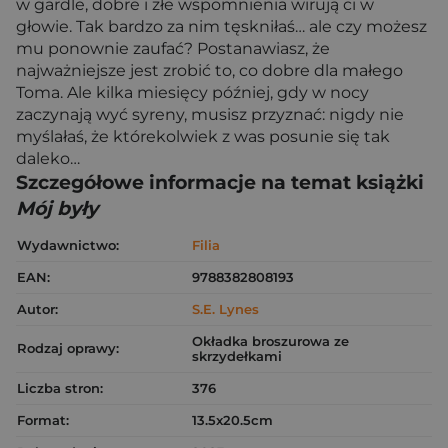
w gardle, dobre i złe wspomnienia wirują ci w
głowie. Tak bardzo za nim tęskniłaś… ale czy możesz
mu ponownie zaufać? Postanawiasz, że
najważniejsze jest zrobić to, co dobre dla małego
Toma. Ale kilka miesięcy później, gdy w nocy
zaczynają wyć syreny, musisz przyznać: nigdy nie
myślałaś, że którekolwiek z was posunie się tak
daleko…
Szczegółowe informacje na temat książki
Mój były
Wydawnictwo:
Filia
EAN:
9788382808193
Autor:
S.E. Lynes
Okładka broszurowa ze
Rodzaj oprawy:
skrzydełkami
Liczba stron:
376
Format:
13.5x20.5cm