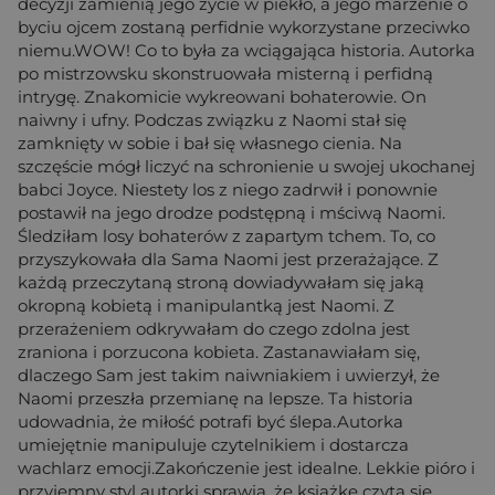
decyzji zamienią jego życie w piekło, a jego marzenie o
byciu ojcem zostaną perfidnie wykorzystane przeciwko
niemu.WOW! Co to była za wciągająca historia. Autorka
po mistrzowsku skonstruowała misterną i perfidną
intrygę. Znakomicie wykreowani bohaterowie. On
naiwny i ufny. Podczas związku z Naomi stał się
zamknięty w sobie i bał się własnego cienia. Na
szczęście mógł liczyć na schronienie u swojej ukochanej
babci Joyce. Niestety los z niego zadrwił i ponownie
postawił na jego drodze podstępną i mściwą Naomi.
Śledziłam losy bohaterów z zapartym tchem. To, co
przyszykowała dla Sama Naomi jest przerażające. Z
każdą przeczytaną stroną dowiadywałam się jaką
okropną kobietą i manipulantką jest Naomi. Z
przerażeniem odkrywałam do czego zdolna jest
zraniona i porzucona kobieta. Zastanawiałam się,
dlaczego Sam jest takim naiwniakiem i uwierzył, że
Naomi przeszła przemianę na lepsze. Ta historia
udowadnia, że miłość potrafi być ślepa.Autorka
umiejętnie manipuluje czytelnikiem i dostarcza
wachlarz emocji.Zakończenie jest idealne. Lekkie pióro i
przyjemny styl autorki sprawia, że książkę czyta się