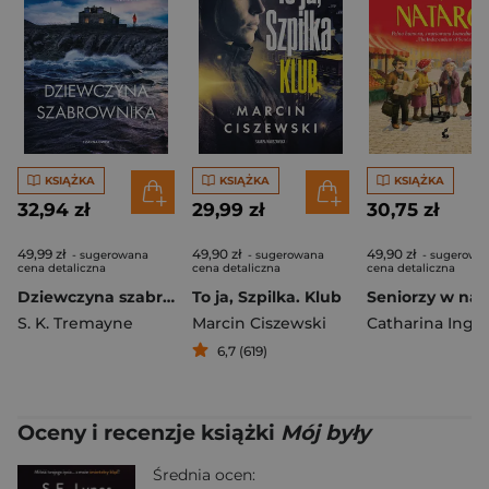
KSIĄŻKA
KSIĄŻKA
KSIĄŻKA
32,94 zł
29,99 zł
30,75 zł
49,99 zł
49,90 zł
49,90 zł
- sugerowana
- sugerowana
- sugerowa
cena detaliczna
cena detaliczna
cena detaliczna
Dziewczyna szabrownika
To ja, Szpilka. Klub
S. K. Tremayne
Marcin Ciszewski
6,7 (619)
Oceny i recenzje książki
Mój były
Średnia ocen: