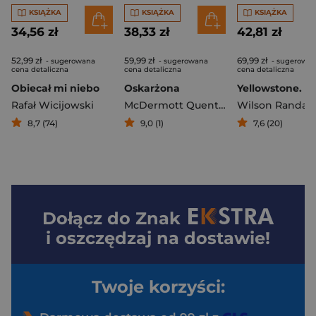
KSIĄŻKA
KSIĄŻKA
KSIĄŻKA
34,56 zł
38,33 zł
42,81 zł
52,99 zł
59,99 zł
69,99 zł
- sugerowana
- sugerowana
- sugerowa
cena detaliczna
cena detaliczna
cena detaliczna
Obiecał mi niebo
Oskarżona
Rafał Wicijowski
McDermott Quentin
Wilson Randall 
8,7 (74)
9,0 (1)
7,6 (20)
Dołącz do
Znak
i oszczędzaj na dostawie!
Twoje korzyści: