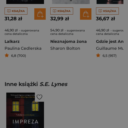
KSIĄŻKA
KSIĄŻKA
KSIĄŻKA
31,28 zł
32,99 zł
36,67 zł
46,90 zł
54,90 zł
46,90 zł
- sugerowana
- sugerowana
- sugerowa
cena detaliczna
cena detaliczna
cena detaliczna
Lalkarz
Nieznajoma żona
Paulina Cedlerska
Sharon Bolton
Guillaume Mus
6,8 (700)
6,5 (957)
Inne książki
S.E. Lynes