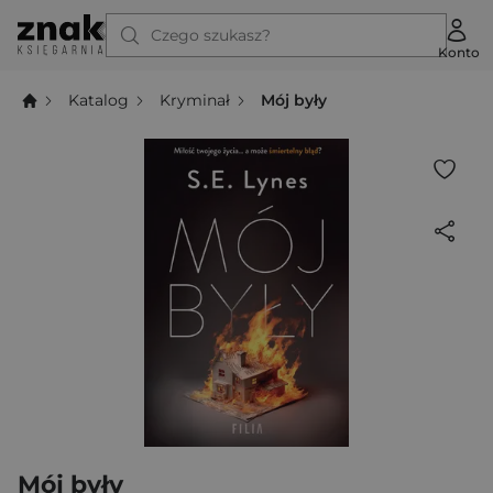
Czego szukasz?
Konto
Katalog
Kryminał
Mój były
Mój były