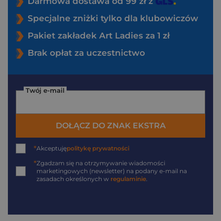
Darmowa dostawa od 99 zł z
Specjalne zniżki tylko dla klubowiczów
Pakiet zakładek Art Ladies za 1 zł
Brak opłat za uczestnictwo
Twój e-mail
DOŁĄCZ DO ZNAK EKSTRA
*
Akceptuję
politykę prywatności
*
Zgadzam się na otrzymywanie wiadomości
marketingowych (newsletter) na podany
e-mail
na
zasadach określonych w
regulaminie
.