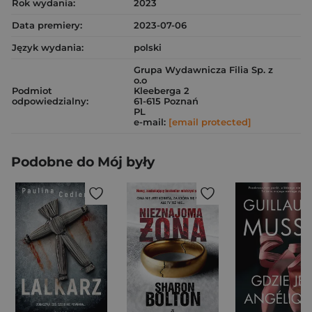
Rok wydania:
2023
Data premiery:
2023-07-06
Język wydania:
polski
Grupa Wydawnicza Filia Sp. z
o.o
Podmiot
Kleeberga 2
odpowiedzialny:
61-615 Poznań
PL
e-mail:
[email protected]
Podobne do Mój były