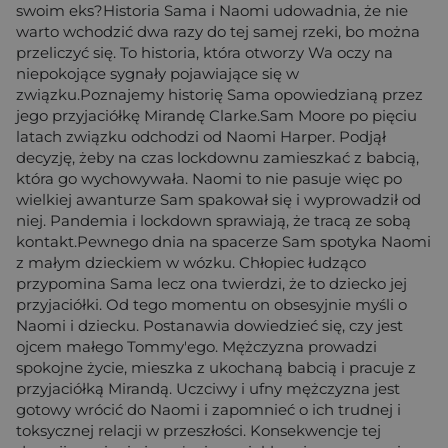
swoim eks?Historia Sama i Naomi udowadnia, że nie
warto wchodzić dwa razy do tej samej rzeki, bo można
przeliczyć się. To historia, która otworzy Wa oczy na
niepokojące sygnały pojawiające się w
związku.Poznajemy historię Sama opowiedzianą przez
jego przyjaciółkę Mirandę Clarke.Sam Moore po pięciu
latach związku odchodzi od Naomi Harper. Podjął
decyzję, żeby na czas lockdownu zamieszkać z babcią,
która go wychowywała. Naomi to nie pasuje więc po
wielkiej awanturze Sam spakował się i wyprowadził od
niej. Pandemia i lockdown sprawiają, że tracą ze sobą
kontakt.Pewnego dnia na spacerze Sam spotyka Naomi
z małym dzieckiem w wózku. Chłopiec łudząco
przypomina Sama lecz ona twierdzi, że to dziecko jej
przyjaciółki. Od tego momentu on obsesyjnie myśli o
Naomi i dziecku. Postanawia dowiedzieć się, czy jest
ojcem małego Tommy'ego. Mężczyzna prowadzi
spokojne życie, mieszka z ukochaną babcią i pracuje z
przyjaciółką Mirandą. Uczciwy i ufny mężczyzna jest
gotowy wrócić do Naomi i zapomnieć o ich trudnej i
toksycznej relacji w przeszłości. Konsekwencje tej