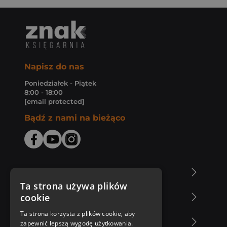
Napisz do nas
Poniedziałek - Piątek
8:00 - 18:00
[email protected]
Bądź z nami na bieżąco
O Księgarni Znak
Ta strona używa plików
cookie
Zakupy u nas
Ta strona korzysta z plików cookie, aby
Nasza oferta
zapewnić lepszą wygodę użytkowania.