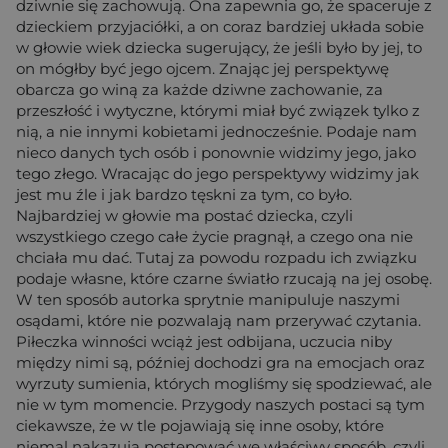
dziwnie się zachowują. Ona zapewnia go, że spaceruje z
dzieckiem przyjaciółki, a on coraz bardziej układa sobie
w głowie wiek dziecka sugerujący, że jeśli było by jej, to
on mógłby być jego ojcem. Znając jej perspektywę
obarcza go winą za każde dziwne zachowanie, za
przeszłość i wytyczne, którymi miał być związek tylko z
nią, a nie innymi kobietami jednocześnie. Podaje nam
nieco danych tych osób i ponownie widzimy jego, jako
tego złego. Wracając do jego perspektywy widzimy jak
jest mu źle i jak bardzo tęskni za tym, co było.
Najbardziej w głowie ma postać dziecka, czyli
wszystkiego czego całe życie pragnął, a czego ona nie
chciała mu dać. Tutaj za powodu rozpadu ich związku
podaje własne, które czarne światło rzucają na jej osobę.
W ten sposób autorka sprytnie manipuluje naszymi
osądami, które nie pozwalają nam przerywać czytania.
Piłeczka winności wciąż jest odbijana, uczucia niby
między nimi są, później dochodzi gra na emocjach oraz
wyrzuty sumienia, których mogliśmy się spodziewać, ale
nie w tym momencie. Przygody naszych postaci są tym
ciekawsze, że w tle pojawiają się inne osoby, które
niemal nakazują postępować we właściwy sposób, czyli