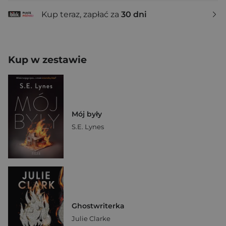
Kup teraz, zapłać za
30 dni
Kup w zestawie
Mój były
S.E. Lynes
Ghostwriterka
Julie Clarke