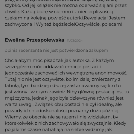
szybko. Od jej książek nie można oderwać się ani przez
chwilę. Każdą biorę w ciemno i z niecierpliwością
czekam na kolejną powieść autorki.Rewelacja! Jestem
zachwycona i Wy też będziecie!Oczywiście, polecam!
Ewelina Przespolewska
11/03/2024
opinia recenzenta nie jest potwierdzona zakupem
Chciałabym móc pisać tak jak autorka. Z każdym
szczegółem móc oddawać emocje postaci i
jednocześnie zachować ich wewnętrzną anonimowość.
Tutaj nic nie jest oczywiste, bo im dalej zmierzamy z
fabułą, tym bardziej i dłużej zastanawiamy się kto tu
jest winny i w czym zawinił. Niby główną postacią jest tu
mężczyzna, jednak jego była dziewczyna również jest
warta uwagi. Związek obu postaci nie był idealny, ale
powody ich niedoskonałości poznamy dużo później.
Wiemy, że obecnie nie są razem i nie widziałam, by
którekolwiek z nich zachowywało się zwyczajnie. Kiedy
po jakimś czasie natrafiają na siebie widzimy jak