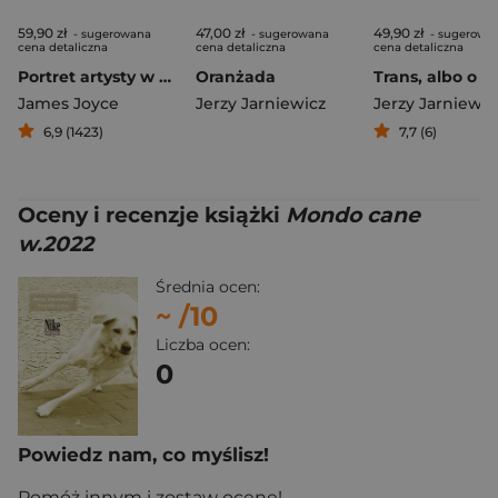
59,90 zł
47,00 zł
49,90 zł
- sugerowana
- sugerowana
- sugerowa
cena detaliczna
cena detaliczna
cena detaliczna
Portret artysty w wieku młodzieńczym
Oranżada
James Joyce
Jerzy Jarniewicz
Jerzy Jarniewic
6,9 (1423)
7,7 (6)
Oceny i recenzje książki
Mondo cane
w.2022
Średnia ocen:
~
/10
Liczba ocen:
0
Powiedz nam, co myślisz!
Pomóż innym i zostaw ocenę!