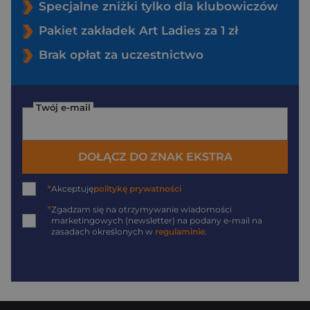
Specjalne zniżki tylko dla klubowiczów
Pakiet zakładek Art Ladies za 1 zł
Brak opłat za uczestnictwo
Twój e-mail
DOŁĄCZ DO ZNAK EKSTRA
*
Akceptuję
politykę prywatności
*
Zgadzam się na otrzymywanie wiadomości
marketingowych (newsletter) na podany
e-mail
na
zasadach określonych w
regulaminie
.