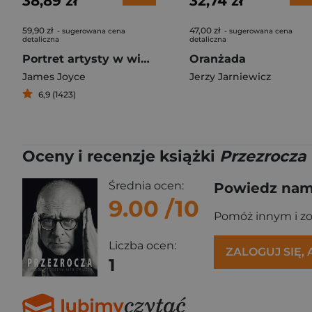
38,89 zł
32,74 zł
59,90 zł
47,00 zł
- sugerowana cena
- sugerowana cena
detaliczna
detaliczna
Portret artysty w wieku młodzieńczym
Oranżada
James Joyce
Jerzy Jarniewicz
6,9 (1423)
Oceny i recenzje książki
Przezrocza
Średnia ocen:
Powiedz nam,
9.00
/10
Pomóż innym i z
Liczba ocen:
ZALOGUJ SIĘ,
1