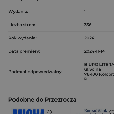
Wydanie:
1
Liczba stron:
336
Rok wydania:
2024
Data premiery:
2024-11-14
BIURO LITER
ul.Solna 1
Podmiot odpowiedzialny:
78-100 Kołobr
PL
Podobne do Przezrocza