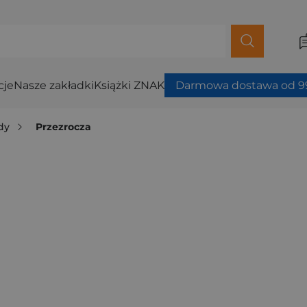
cje
Nasze zakładki
Książki ZNAK
Darmowa dostawa od 99
dy
Przezrocza