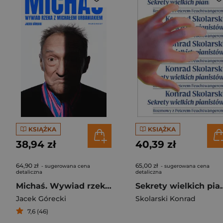
KSIĄŻKA
KSIĄŻKA
38,94 zł
40,39 zł
64,90 zł
65,00 zł
- sugerowana cena
- sugerowana cena
detaliczna
detaliczna
Michaś. Wywiad rzeka z Michałem Urbaniakiem
Sekrety wiel
Jacek Górecki
Skolarski Konrad
7,6 (46)