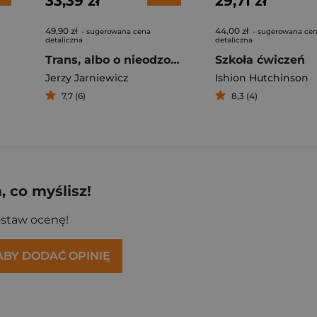
33,39 zł
29,71 zł
49,90 zł
44,00 zł
- sugerowana cena
- sugerowana ce
detaliczna
detaliczna
Trans, albo o nieodzowności przekładu
Szkoła ćwiczeń
Jerzy Jarniewicz
Ishion Hutchinson
7,7 (6)
8,3 (4)
 co myślisz!
ostaw ocenę!
 ABY DODAĆ OPINIĘ