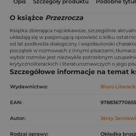
Opis
Szczegóły produktu
Podobne tytuł
O książce
Przezrocza
Książka zbierająca najciekawsze, szczególnie aktu
układają się w pasjonującą opowieść o kilku ostatnic
od lat podkreśla dialogiczny i współautorski charakte
początek w rozmowach z innymi pisarzami, tłumacza
wybór rozmów jest niezwykle potrzebnym uzupełnieni
krytycznoliterackich i literaturoznawczych o jego pis
Szczegółowe informacje na temat k
Wydawnictwo:
Biuro Literack
EAN:
978836770655
Autor:
Jerzy Jarniew
Rodzaj oprawy:
Okładka bros