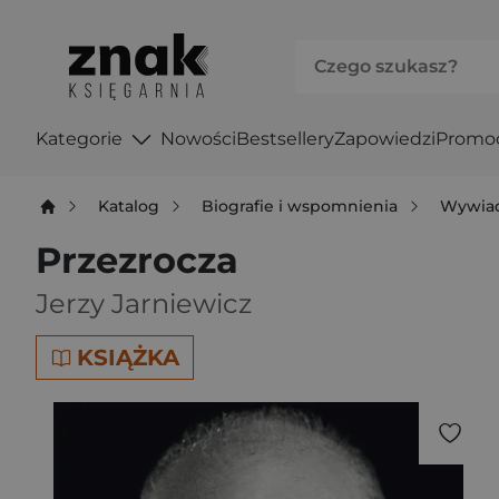
Kategorie
Nowości
Bestsellery
Zapowiedzi
Promo
Katalog
Biografie i wspomnienia
Wywia
Przezrocza
Jerzy Jarniewicz
KSIĄŻKA