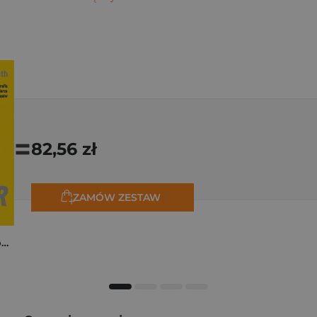
=
82,56 zł
ZAMÓW ZESTAW
Tadej Pogačar. Niepokonany