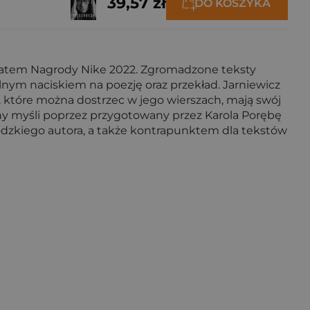
39,57 zł
DO KOSZYKA
ureatem Nagrody Nike 2022. Zgromadzone teksty
gólnym naciskiem na poezję oraz przekład. Jarniewicz
ie, które można dostrzec w jego wierszach, mają swój
ny myśli poprzez przygotowany przez Karola Porębę
ódzkiego autora, a także kontrapunktem dla tekstów