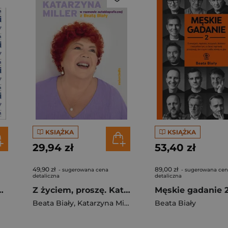
KSIĄŻKA
KSIĄŻKA
29,94 zł
53,40 zł
49,90 zł
89,00 zł
- sugerowana cena
- sugerowana ce
detaliczna
detaliczna
kich pianistów
Z życiem, proszę. Katarzyna Miller w rozmowie autobiograficznej z Beatą Biały
Męskie gadanie 
Beata Biały
,
Katarzyna Miller
Beata Biały