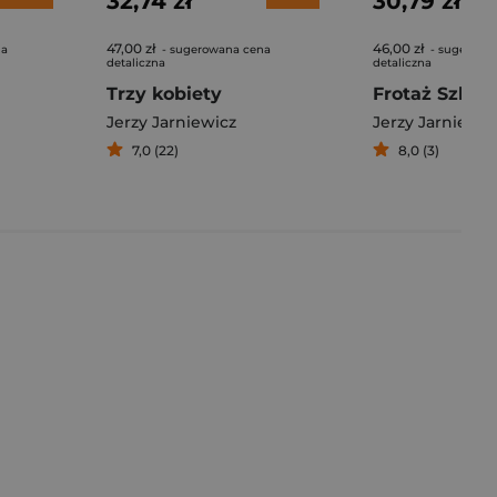
32,74 zł
30,79 zł
47,00 zł
46,00 zł
na
- sugerowana cena
- sugerowa
detaliczna
detaliczna
Trzy kobiety
Jerzy Jarniewicz
Jerzy Jarniewic
7,0 (22)
8,0 (3)