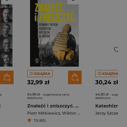
KSIĄŻKA
KSIĄŻKA
32,99 zł
30,24 zł
54,99 zł
44,90 zł
na
- sugerowana cena
- sugerowa
detaliczna
detaliczna
2
Znaleźć i zniszczyć. Rozmowa z polskim ochotnikiem walczącym na Ukrainie
Piotr Mitkiewicz
,
Wiktor Świetlik
Jerzy Szczepko
7,5 (83)