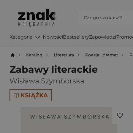
Kategorie
Nowości
Bestsellery
Zapowiedzi
Promo
Katalog
Literatura
Poezja i dramat
P
Zabawy literackie
Wisława Szymborska
KSIĄŻKA