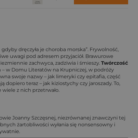
 gdyby dręczyła je choroba morska”. Frywolność,
obliwe uwagi pod adresem przyjaciół. Brawurowe
ezmiennie zachwyca, zadziwia i śmieszy.
Twórczość
h – w Domu Literatów na Krupniczej, w podróży
 swoje nazwy – jak limeryki czy epitafia, część
 dopiero teraz – jak kiziostychy czy jaroszady. To,
 wiele z nich przetrwało.
owie Joanny Szczęsnej, niezrównanej znawczyni tej
obnych żartobliwości wyłania się nonsensowny i
rywatnie.