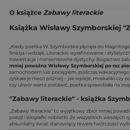
O książce
Zabawy literackie
Książka Wisławy Szymborskiej "Z
„Kiedy poetka W. Szymborska płynęła do Magnitogors
finezja i wdzięk. Literackie wyrafinowanie i stylist
trawestacje i nonsensowne dystychy. Bogactwo zaba
mniej poważna Wisławy Szymborskiej po raz pi
samochodem lub pociągiem, podczas wakacyjnego odp
zyskała je nieco później – jak lepieje, moskaliki czy
czy utwór warto zostawić, poetka sprawdzała na znajom
"Zabawy literackie"
- książka Szymb
„Zabawy literackie” to wyjątkowy zbiór mniej powa
poezji i biografki noblistki. Ze wszystkich wesoły
absurdalny świat stanowiący rewers twórczości wybit