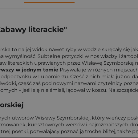
abawy literackie"
ka to na jej widok nawet ryby w wodzie skręcały się jak
yczna wymyślność. Subtelne prztyczki w nos władzy i żart
w literackich uprawianych przez Wisławę Szymborską ni
erwszy w jednym tomie
Pisywała je w różnych miejscac
oczynku w Lubomierzu. Część z nich miała już od dawna
 odwódki, część zaś pod nowymi nazwami czytelnicy poznają
ych – jeśli się nie śmiali, lądował w koszu. Na szczęście
orskiej
żnych utworów Wisławy Szymborskiej, który wieńczy posł
ch rymowanek, kunsztownych wersów i najrozmaitszych dr
nej poetki, pozwalający poznać ją trochę bliżej, także p