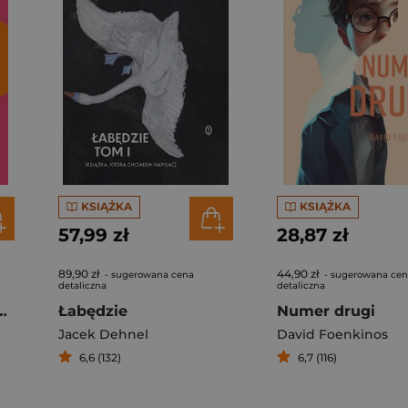
KSIĄŻKA
KSIĄŻKA
57,99 zł
28,87 zł
89,90 zł
44,90 zł
- sugerowana cena
- sugerowana ce
detaliczna
detaliczna
rafia Jeremiego Przybory
Łabędzie
Numer drugi
Jacek Dehnel
David Foenkinos
6,6 (132)
6,7 (116)