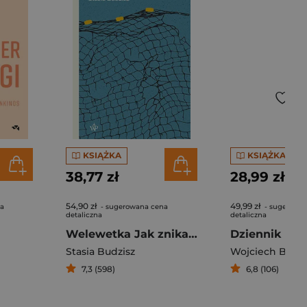
KSIĄŻKA
KSIĄŻKA
38,77 zł
28,99 zł
54,90 zł
49,99 zł
na
- sugerowana cena
- sugerowa
detaliczna
detaliczna
Welewetka Jak znikają Kaszuby
Dziennik poc
Stasia Budzisz
Wojciech Bono
7,3 (598)
6,8 (106)