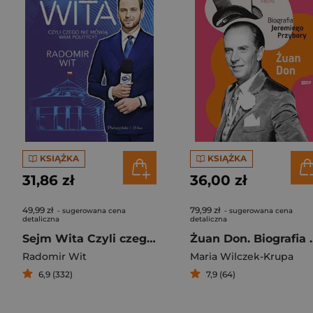
KSIĄŻKA
KSIĄŻKA
31,86 zł
36,00 zł
49,99 zł
79,99 zł
- sugerowana cena
- sugerowana cena
detaliczna
detaliczna
Sejm Wita Czyli czego nie mówią wam politycy?
Żuan Don. Biog
Radomir Wit
Maria Wilczek-Krupa
6,9 (332)
7,9 (64)