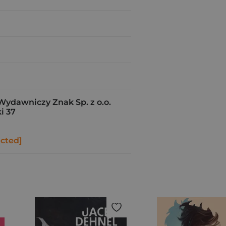
Wydawniczy Znak Sp. z o.o.
i 37
ected]