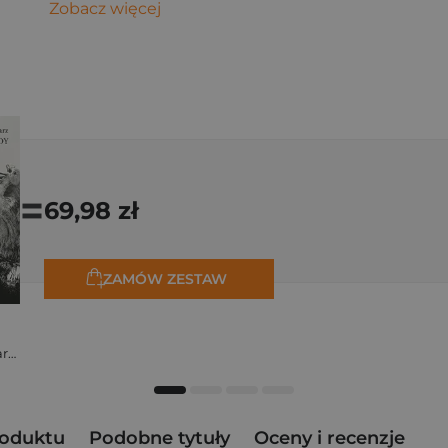
Zobacz więcej
=
69,98 zł
ZAMÓW ZESTAW
Stanisław Kalina Jaglarz
roduktu
Podobne tytuły
Oceny i recenzje