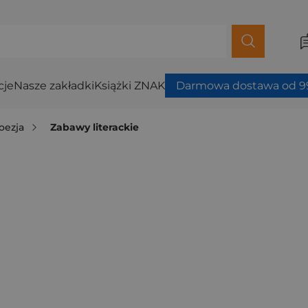
cje
Nasze zakładki
Książki ZNAK
Darmowa dostawa od 99
oezja
Zabawy literackie