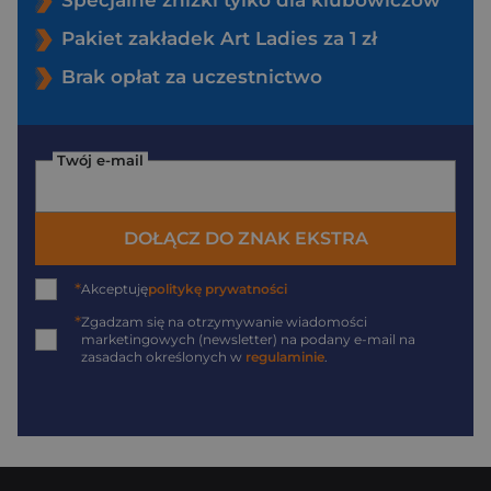
Pakiet zakładek Art Ladies za 1 zł
Brak opłat za uczestnictwo
Twój e-mail
DOŁĄCZ DO ZNAK EKSTRA
*
Akceptuję
politykę prywatności
*
Zgadzam się na otrzymywanie wiadomości
marketingowych (newsletter) na podany
e-mail
na
zasadach określonych w
regulaminie
.