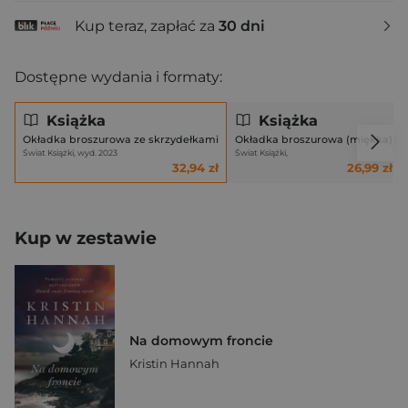
Kup teraz, zapłać za
30 dni
Dostępne wydania i formaty:
Książka
Książka
Okładka broszurowa ze skrzydełkami
Okładka broszurowa (miękka)
Świat Książki, wyd. 2023
Świat Książki,
32,94 zł
26,99 zł
Kup w zestawie
Na domowym froncie
Kristin Hannah