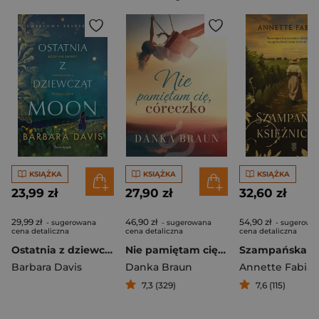
KSIĄŻKA
KSIĄŻKA
KSIĄŻKA
23,99 zł
27,90 zł
32,60 zł
29,99 zł
46,90 zł
54,90 zł
- sugerowana
- sugerowana
- sugerowa
cena detaliczna
cena detaliczna
cena detaliczna
Ostatnia z dziewcząt Moon
Nie pamiętam cię, córeczko
Barbara Davis
Danka Braun
Annette Fabian
7,3 (329)
7,6 (115)