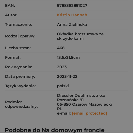
EAN:
9788382891027
Autor:
Kristin Hannah
Tłumaczenie:
Anna Zielińska
Okładka broszurowa ze
Rodzaj oprawy:
skrzydełkami
Liczba stron:
468
Format:
13.5x21.5cm
Rok wydania:
2023
Data premiery:
2023-11-22
Język wydania:
polski
Dressler Dublin sp. z o.o
Poznańska 91
Podmiot
05-850 Ożarów Mazowiecki
odpowiedzialny:
PL
e-mail:
[email protected]
Podobne do Na domowym froncie