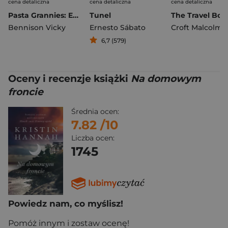
cena detaliczna
cena detaliczna
cena detaliczna
Pasta Grannies: Eat Everything
Tunel
Bennison Vicky
Ernesto Sábato
Croft Malcolm
6,7 (579)
Oceny i recenzje książki
Na domowym
froncie
Średnia ocen:
7.82
/10
Liczba ocen:
1745
Powiedz nam, co myślisz!
Pomóż innym i zostaw ocenę!