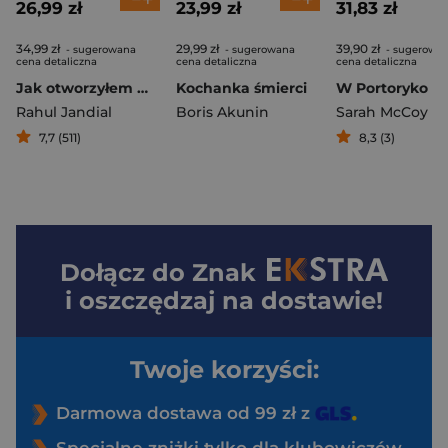
26,99 zł
23,99 zł
31,83 zł
34,99 zł
29,99 zł
39,90 zł
- sugerowana
- sugerowana
- sugerowa
cena detaliczna
cena detaliczna
cena detaliczna
Jak otworzyłem mózg. Lekcje życia od neurochirurga
Kochanka śmierci
Rahul Jandial
Boris Akunin
Sarah McCoy
7,7 (511)
8,3 (3)
Dołącz do
Znak
i oszczędzaj na dostawie!
Twoje korzyści:
Darmowa dostawa od 99 zł z
Specjalne zniżki tylko dla klubowiczów