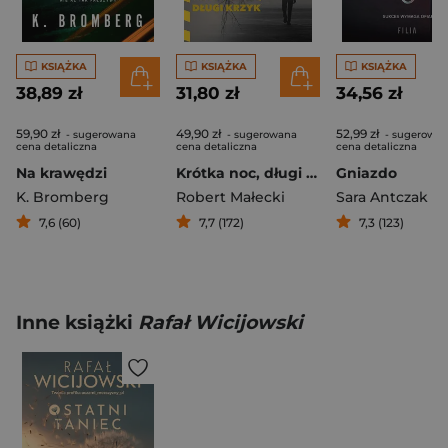
KSIĄŻKA
KSIĄŻKA
KSIĄŻKA
38,89 zł
31,80 zł
34,56 zł
59,90 zł
49,90 zł
52,99 zł
- sugerowana
- sugerowana
- sugerowa
cena detaliczna
cena detaliczna
cena detaliczna
Na krawędzi
Krótka noc, długi krzyk
Gniazdo
K. Bromberg
Robert Małecki
Sara Antczak
7,6 (60)
7,7 (172)
7,3 (123)
Inne książki
Rafał Wicijowski