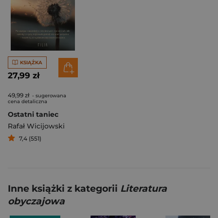
KSIĄŻKA
27,99 zł
49,99 zł
- sugerowana
cena detaliczna
Ostatni taniec
Rafał Wicijowski
7,4 (551)
Inne książki z kategorii
Literatura
obyczajowa