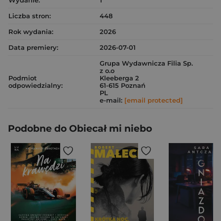
Wydanie:
1
Liczba stron:
448
Rok wydania:
2026
Data premiery:
2026-07-01
Grupa Wydawnicza Filia Sp.
z o.o
Podmiot
Kleeberga 2
odpowiedzialny:
61-615 Poznań
PL
e-mail:
[email protected]
Podobne do Obiecał mi niebo