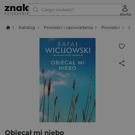
Czego szukasz?
Konto
Katalog
Powieści i opowiadania
Powieści
Li
Obiecał mi niebo