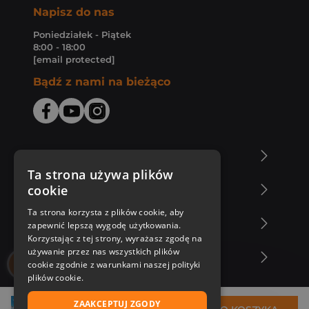
Napisz do nas
Poniedziałek - Piątek
8:00 - 18:00
[email protected]
Bądź z nami na bieżąco
O Księgarni Znak
Ta strona używa plików
cookie
Zakupy u nas
Ta strona korzysta z plików cookie, aby
Nasza oferta
zapewnić lepszą wygodę użytkowania.
Korzystając z tej strony, wyrażasz zgodę na
używanie przez nas wszystkich plików
Nasi autorzy
cookie zgodnie z warunkami naszej polityki
plików cookie.
ZAAKCEPTUJ ZGODY