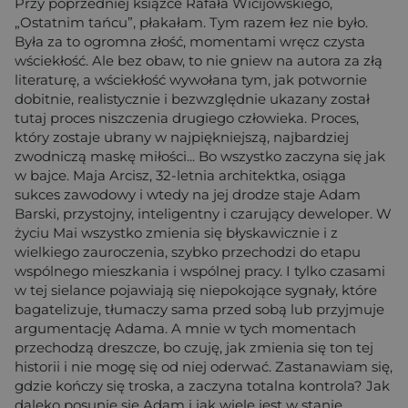
Przy poprzedniej książce Rafała Wicijowskiego,
„Ostatnim tańcu”, płakałam. Tym razem łez nie było.
Była za to ogromna złość, momentami wręcz czysta
wściekłość. Ale bez obaw, to nie gniew na autora za złą
literaturę, a wściekłość wywołana tym, jak potwornie
dobitnie, realistycznie i bezwzględnie ukazany został
tutaj proces niszczenia drugiego człowieka. Proces,
który zostaje ubrany w najpiękniejszą, najbardziej
zwodniczą maskę miłości... Bo wszystko zaczyna się jak
w bajce. Maja Arcisz, 32-letnia architektka, osiąga
sukces zawodowy i wtedy na jej drodze staje Adam
Barski, przystojny, inteligentny i czarujący deweloper. W
życiu Mai wszystko zmienia się błyskawicznie i z
wielkiego zauroczenia, szybko przechodzi do etapu
wspólnego mieszkania i wspólnej pracy. I tylko czasami
w tej sielance pojawiają się niepokojące sygnały, które
bagatelizuje, tłumaczy sama przed sobą lub przyjmuje
argumentację Adama. A mnie w tych momentach
przechodzą dreszcze, bo czuję, jak zmienia się ton tej
historii i nie mogę się od niej oderwać. Zastanawiam się,
gdzie kończy się troska, a zaczyna totalna kontrola? Jak
daleko posunie się Adam i jak wiele jest w stanie