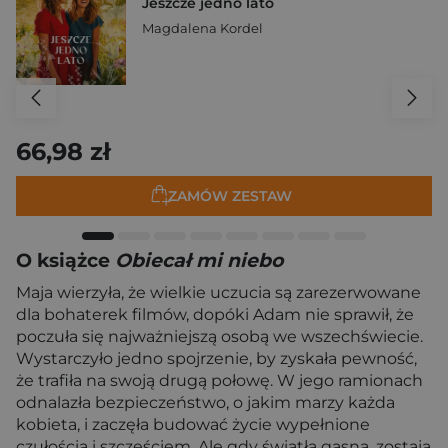
Jeszcze jedno lato
Magdalena Kordel
66,98 zł
ZAMÓW ZESTAW
O książce
Obiecał mi niebo
Maja wierzyła, że wielkie uczucia są zarezerwowane
dla bohaterek filmów, dopóki Adam nie sprawił, że
poczuła się najważniejszą osobą we wszechświecie.
Wystarczyło jedno spojrzenie, by zyskała pewność,
że trafiła na swoją drugą połowę. W jego ramionach
odnalazła bezpieczeństwo, o jakim marzy każda
kobieta, i zaczęła budować życie wypełnione
czułością i szczęściem. Ale gdy światła gasną, zostają