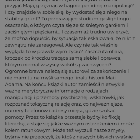
przyjąć Maja, grzęznąc w bagnie perfidnej manipulacji?
I czy znajdzie w sobie siłę, by wydostać się z niego na
stabilny grunt? To przerażające studium gaslightingu i
osaczania, o którym czyta się ze ściśniętym gardłem i
zaciśniętymi pięściami… I czasem aż trudno uwierzyć,
że można dopuścić, by sytuacja tak eskalowała, że nikt z
zewnątrz nie zareagował. Ale czy nie tak właśnie
wygląda to w prawdziwym życiu? Zaszczuta ofiara,
kroczek po kroczku tracąca samą siebie i oprawca,
którym niemal wszyscy wokół są zachwyceni?
Ogromne brawa należą się autorowi za zakończenie i
nie mam tu na myśli samego finału historii Mai i
Adama. Na końcu książki autor zamieścił niezwykle
ważne merytoryczne informacje o rodzajach
manipulacji i przemocy psychicznej, wskazówki, jak
rozpoznać toksyczną relację oraz, co najważniejsze,
numery telefonów i adresy miejsc, gdzie szukać
pomocy. Przez to książka przestaje być tylko fikcją
literacką, a staje się jakże ważnym ostrzeżeniem i może
kołem ratunkowym. Może też wyczuli nasze zmysły,
byśmy nie przeoczyli, że ktoś z naszych bliskich właśnie