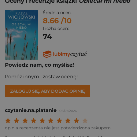
Oceny i recenzje książki
Obiecał mi niebo
Średnia ocen:
8.66
/10
Liczba ocen:
74
Powiedz nam, co myślisz!
Pomóż innym i zostaw ocenę!
ZALOGUJ SIĘ, ABY DODAĆ OPINIĘ
czytanie.na.platanie
06/07/2026
Twoja ocena: Beznadziejna 1/10"
Twoja ocena: Bardzo słaba 2/10"
Twoja ocena: Słaba 3/10"
Twoja ocena: Może być 4/10"
Twoja ocena: Przeciętna 5/10"
Twoja ocena: Dobra 6/10"
Twoja ocena: Bardzo dobra 7/10"
Twoja ocena: Rewelacyjna 8/10
Twoja ocena: Wybitna 9/10
Twoja ocena: Arcydzieło
opinia recenzenta nie jest potwierdzona zakupem