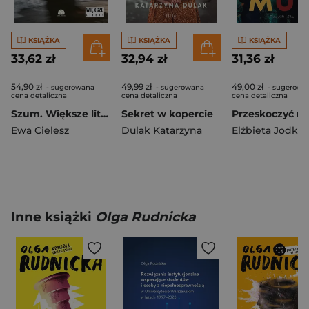
KSIĄŻKA
KSIĄŻKA
KSIĄŻKA
33,62 zł
32,94 zł
31,36 zł
54,90 zł
49,99 zł
49,00 zł
- sugerowana
- sugerowana
- sugerowa
cena detaliczna
cena detaliczna
cena detaliczna
Szum. Większe litery
Sekret w kopercie
Przeskoczyć m
Ewa Cielesz
Dulak Katarzyna
Elżbieta Jodko-
Inne książki
Olga Rudnicka