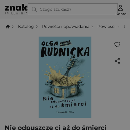
Czego szukasz?
Konto
Katalog
Powieści i opowiadania
Powieści
Li
Nie odpuszczę ci aż do śmierci