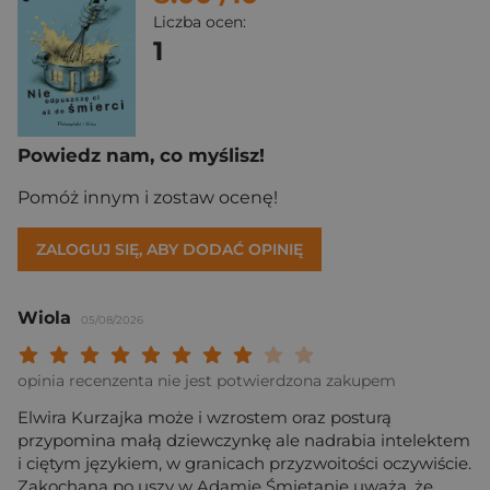
Liczba ocen:
1
Powiedz nam, co myślisz!
Pomóż innym i zostaw ocenę!
ZALOGUJ SIĘ, ABY DODAĆ OPINIĘ
Wiola
05/08/2026
Twoja ocena: Beznadziejna 1/10"
Twoja ocena: Bardzo słaba 2/10"
Twoja ocena: Słaba 3/10"
Twoja ocena: Może być 4/10"
Twoja ocena: Przeciętna 5/10"
Twoja ocena: Dobra 6/10"
Twoja ocena: Bardzo dobra 7/10"
Twoja ocena: Rewelacyjna 8/10
Twoja ocena: Wybitna 9/10
Twoja ocena: Arcydzieło
opinia recenzenta nie jest potwierdzona zakupem
Elwira Kurzajka może i wzrostem oraz posturą
przypomina małą dziewczynkę ale nadrabia intelektem
i ciętym językiem, w granicach przyzwoitości oczywiście.
Zakochana po uszy w Adamie Śmietanie uważa, że