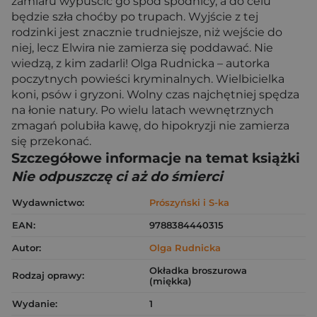
zamiaru wypuścić go spod spódnicy, a do celu
będzie szła choćby po trupach. Wyjście z tej
rodzinki jest znacznie trudniejsze, niż wejście do
niej, lecz Elwira nie zamierza się poddawać. Nie
wiedzą, z kim zadarli! Olga Rudnicka – autorka
poczytnych powieści kryminalnych. Wielbicielka
koni, psów i gryzoni. Wolny czas najchętniej spędza
na łonie natury. Po wielu latach wewnętrznych
zmagań polubiła kawę, do hipokryzji nie zamierza
się przekonać.
Szczegółowe informacje na temat książki
Nie odpuszczę ci aż do śmierci
Wydawnictwo:
Prószyński i S-ka
EAN:
9788384440315
Autor:
Olga Rudnicka
Okładka broszurowa
Rodzaj oprawy:
(miękka)
Wydanie:
1