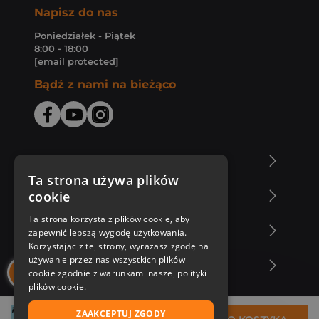
Napisz do nas
Poniedziałek - Piątek
8:00 - 18:00
[email protected]
Bądź z nami na bieżąco
O Księgarni Znak
Ta strona używa plików
cookie
Zakupy u nas
Ta strona korzysta z plików cookie, aby
Nasza oferta
zapewnić lepszą wygodę użytkowania.
Korzystając z tej strony, wyrażasz zgodę na
używanie przez nas wszystkich plików
Nasi autorzy
cookie zgodnie z warunkami naszej polityki
plików cookie.
ZAAKCEPTUJ ZGODY