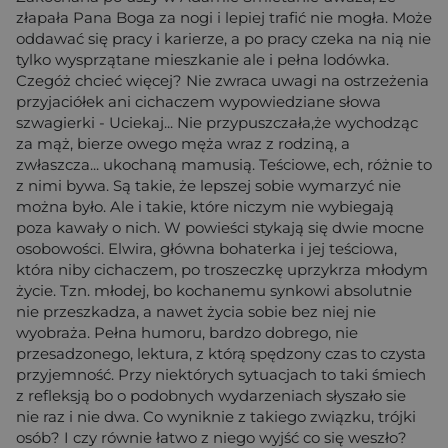
złapała Pana Boga za nogi i lepiej trafić nie mogła. Może
oddawać się pracy i karierze, a po pracy czeka na nią nie
tylko wysprzątane mieszkanie ale i pełna lodówka.
Czegóż chcieć więcej? Nie zwraca uwagi na ostrzeżenia
przyjaciółek ani cichaczem wypowiedziane słowa
szwagierki - Uciekaj... Nie przypuszczała,że wychodząc
za mąż, bierze owego męża wraz z rodziną, a
zwłaszcza... ukochaną mamusią. Teściowe, ech, różnie to
z nimi bywa. Są takie, że lepszej sobie wymarzyć nie
można było. Ale i takie, które niczym nie wybiegają
poza kawały o nich. W powieści stykają się dwie mocne
osobowości. Elwira, główna bohaterka i jej teściowa,
która niby cichaczem, po troszeczkę uprzykrza młodym
życie. Tzn. młodej, bo kochanemu synkowi absolutnie
nie przeszkadza, a nawet życia sobie bez niej nie
wyobraża. Pełna humoru, bardzo dobrego, nie
przesadzonego, lektura, z którą spędzony czas to czysta
przyjemność. Przy niektórych sytuacjach to taki śmiech
z refleksją bo o podobnych wydarzeniach słyszało sie
nie raz i nie dwa. Co wyniknie z takiego związku, trójki
osób? I czy równie łatwo z niego wyjść co się weszło?