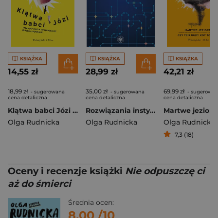
KSIĄŻKA
KSIĄŻKA
KSIĄŻKA
14,55 zł
28,99 zł
42,21 zł
18,99 zł
35,00 zł
69,99 zł
- sugerowana
- sugerowana
- sugerowa
cena detaliczna
cena detaliczna
cena detaliczna
Klątwa babci Józi wyd. kieszonkowe
Rozwiązania instytucjonalne wspierające studentów i osoby z niepełnosprawnością w Uniwersytecie Warszawskim w latach 1997–2023
Olga Rudnicka
Olga Rudnicka
Olga Rudnicka
7,3 (18)
Oceny i recenzje książki
Nie odpuszczę ci
aż do śmierci
Średnia ocen:
8.00
/10