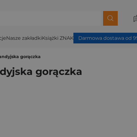
cje
Nasze zakładki
Książki ZNAK
Darmowa dostawa od 99
andyjska gorączka
dyjska gorączka