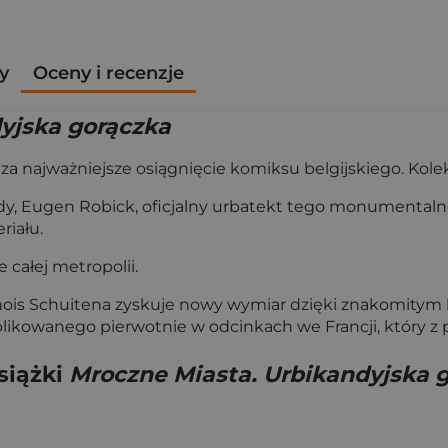
y
Oceny i recenzje
yjska gorączka
 za najważniejsze osiągnięcie komiksu belgijskiego. Kol
y, Eugen Robick, oficjalny urbatekt tego monumentalne
riału.
 całej metropolii.
ois Schuitena zyskuje nowy wymiar dzięki znakomitym ko
likowanego pierwotnie w odcinkach we Francji, który z 
siążki
Mroczne Miasta. Urbikandyjska 