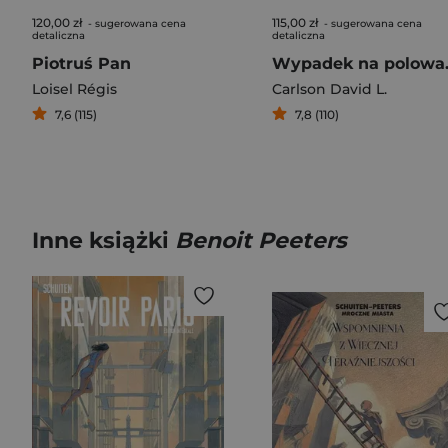
120,00 zł
115,00 zł
- sugerowana cena
- sugerowana cena
detaliczna
detaliczna
Piotruś Pan
Wypadek na po
Loisel Régis
Carlson David L.
7,6 (115)
7,8 (110)
Inne książki
Benoit Peeters