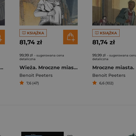
KSIĄŻKA
KSIĄŻKA
81,74 zł
81,74 zł
99,99 zł
99,99 zł
- sugerowana cena
- sugerowana cen
detaliczna
detaliczna
nia Wiecznej Teraźniejszości. Mroczne Miasta
Wieża. Mroczne miasta
Benoit Peeters
Benoit Peeters
7,6 (47)
6,6 (102)