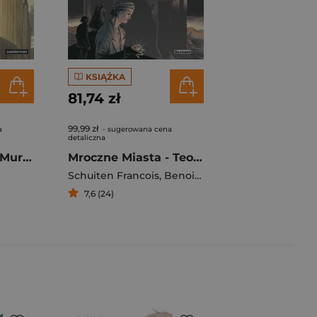
KSIĄŻKA
81,74 zł
99,99 zł
a
- sugerowana cena
detaliczna
Mroczne miasta. Mury Samaris
Mroczne Miasta - Teoria ziarnka piasku
Schuiten Francois
,
Benoit Peeters
7,6 (24)