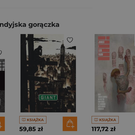
ndyjska gorączka
KSIĄŻKA
KSIĄŻKA
59,85 zł
117,72 zł