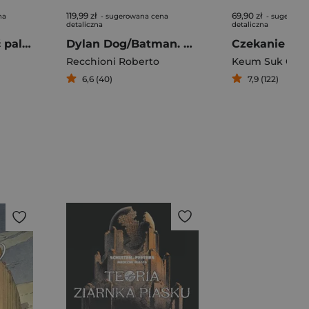
119,99 zł
69,90 zł
na
- sugerowana cena
- sugerowa
detaliczna
detaliczna
Jednoręki i Sześć palców
Dylan Dog/Batman. Cień nietoperza
Czekanie
Recchioni Roberto
Keum Suk Gen
6,6 (40)
7,9 (122)