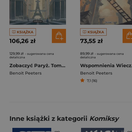
KSIĄŻKA
KSIĄŻKA
106,26 zł
73,55 zł
129,99 zł
89,99 zł
- sugerowana cena
- sugerowana cena
detaliczna
detaliczna
Zobaczyć Paryż. Tom 1-2
Wspomnie
Benoit Peeters
Benoit Peeters
7,1 (16)
Inne książki z kategorii
Komiksy