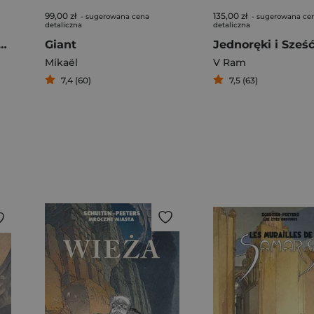
99,00 zł
135,00 zł
- sugerowana cena
- sugerowana ce
detaliczna
detaliczna
lowaniu Prawdziwa opowieść o zbrodni i poezji
Giant
Mikaël
V Ram
7,4 (60)
7,5 (63)