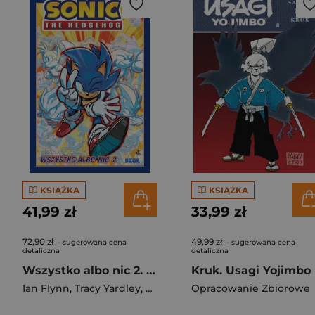
KSIĄŻKA
KSIĄŻKA
41,99 zł
33,99 zł
72,90 zł
49,99 zł
- sugerowana cena
- sugerowana cena
detaliczna
detaliczna
Wszystko albo nic 2. Sonic the Hedgehog. Tom 14 wyd. 2
Kruk. Usagi Yojimbo
Ian Flynn
,
Tracy Yardley
,
Adam Bryce Thomas
Opracowanie Zbiorowe