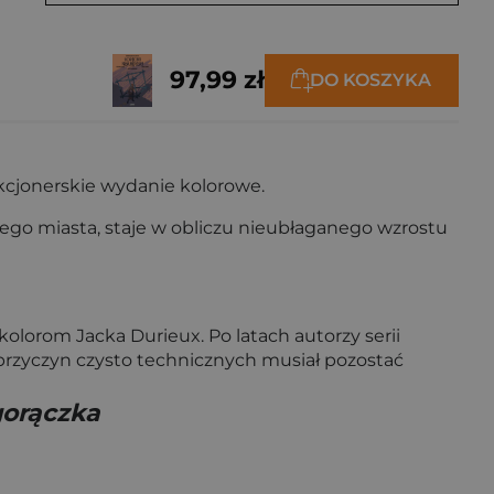
97,99 zł
DO KOSZYKA
ekcjonerskie wydanie kolorowe.
go miasta, staje w obliczu nieubłaganego wzrostu
lorom Jacka Durieux. Po latach autorzy serii
przyczyn czysto technicznych musiał pozostać
gorączka