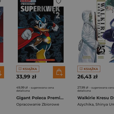
KSIĄŻKA
KSIĄŻKA
33,99 zł
26,43 zł
49,99 zł
27,99 zł
- sugerowana cena
- sugerowana cen
detaliczna
detaliczna
Gigant Poleca Premium. Tom 3/2026. Superkwęk 2
Opracowanie Zbiorowe
Azychika
,
Shinya Um