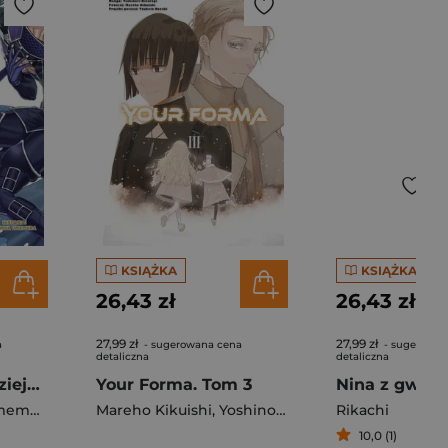
KSIĄŻKA
KSIĄŻKA
26,43 zł
26,43 zł
27,99 zł
27,99 zł
a
- sugerowana cena
- sugerowan
detaliczna
detaliczna
Walkirie Kresu Dziejów Record of Ragnarok. Tom 25
Your Forma. Tom 3
emura
Mareho Kikuishi
,
Yoshinori Kisaragi
Rikachi
10,0 (1)