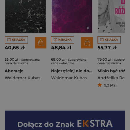
KSIĄŻKA
KSIĄŻKA
KSIĄŻKA
40,65 zł
48,84 zł
55,77 zł
55,00 zł
68,00 zł
79,00 zł
- sugerowana
- sugerowana
- sugerowa
cena detaliczna
cena detaliczna
cena detaliczna
Aberacje
Najczęściej nie do śmiechu
Miało być różo
Waldemar Kubas
Waldemar Kubas
9,2 (42)
Dołącz do
Znak