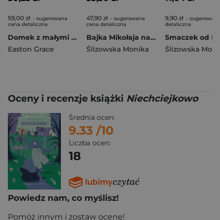
59,00 zł
47,90 zł
9,90 zł
- sugerowana
- sugerowana
- sugerowana
cena detaliczna
cena detaliczna
detaliczna
Domek z małymi czerwonymi drzwiami
Bajka Mikołaja na dobranoc. Czytamy i słuchamy
Easton Grace
Ślizowska Monika
Ślizowska Moni
Oceny i recenzje książki
Niechciejkowo
Średnia ocen:
9.33
/10
Liczba ocen:
18
Powiedz nam, co myślisz!
Pomóż innym i zostaw ocenę!