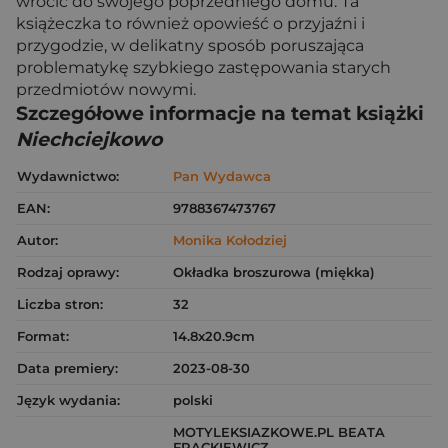
wrócić do swojego poprzedniego domu. Ta
książeczka to również opowieść o przyjaźni i
przygodzie, w delikatny sposób poruszająca
problematykę szybkiego zastępowania starych
przedmiotów nowymi.
Szczegółowe informacje na temat książki
Niechciejkowo
Wydawnictwo:
Pan Wydawca
EAN:
9788367473767
Autor:
Monika Kołodziej
Rodzaj oprawy:
Okładka broszurowa (miękka)
Liczba stron:
32
Format:
14.8x20.9cm
Data premiery:
2023-08-30
Język wydania:
polski
MOTYLEKSIAZKOWE.PL BEATA
FRĄCKIEWICZ