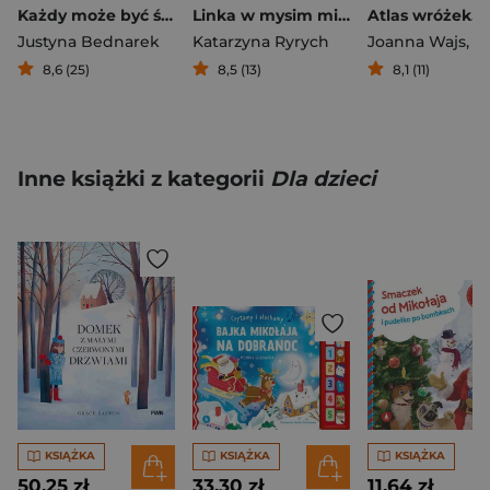
Każdy może być święty, czyli nawet łobuzy idą do nieba
Linka w mysim mieście
Justyna Bednarek
Katarzyna Ryrych
Joanna Wajs
,
Lora Mi
8,6 (25)
8,5 (13)
8,1 (11)
Inne książki z kategorii
Dla dzieci
KSIĄŻKA
KSIĄŻKA
KSIĄŻKA
50,25 zł
33,30 zł
11,64 zł