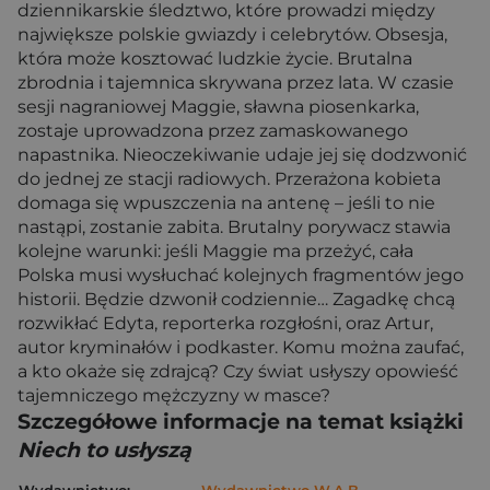
dziennikarskie śledztwo, które prowadzi między
największe polskie gwiazdy i celebrytów. Obsesja,
która może kosztować ludzkie życie. Brutalna
zbrodnia i tajemnica skrywana przez lata. W czasie
sesji nagraniowej Maggie, sławna piosenkarka,
zostaje uprowadzona przez zamaskowanego
napastnika. Nieoczekiwanie udaje jej się dodzwonić
do jednej ze stacji radiowych. Przerażona kobieta
domaga się wpuszczenia na antenę – jeśli to nie
nastąpi, zostanie zabita. Brutalny porywacz stawia
kolejne warunki: jeśli Maggie ma przeżyć, cała
Polska musi wysłuchać kolejnych fragmentów jego
historii. Będzie dzwonił codziennie… Zagadkę chcą
rozwikłać Edyta, reporterka rozgłośni, oraz Artur,
autor kryminałów i podkaster. Komu można zaufać,
a kto okaże się zdrajcą? Czy świat usłyszy opowieść
tajemniczego mężczyzny w masce?
Szczegółowe informacje na temat książki
Niech to usłyszą
Wydawnictwo:
Wydawnictwo W.A.B.