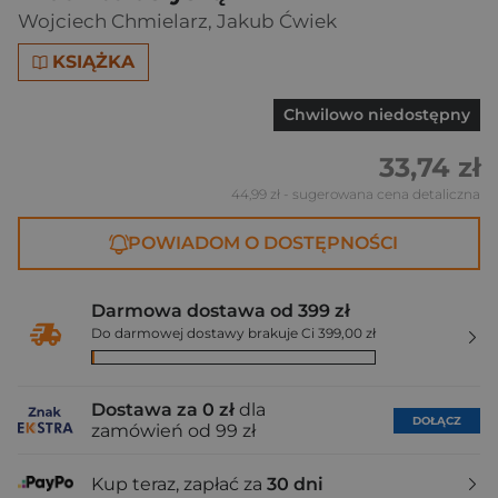
Wojciech Chmielarz
,
Jakub Ćwiek
KSIĄŻKA
Chwilowo niedostępny
33,74 zł
44,99 zł
- sugerowana cena detaliczna
POWIADOM O DOSTĘPNOŚCI
Darmowa dostawa od 399 zł
Do darmowej dostawy brakuje Ci 399,00 zł
Dostawa za 0 zł
dla
DOŁĄCZ
zamówień od 99 zł
Kup teraz, zapłać za
30 dni