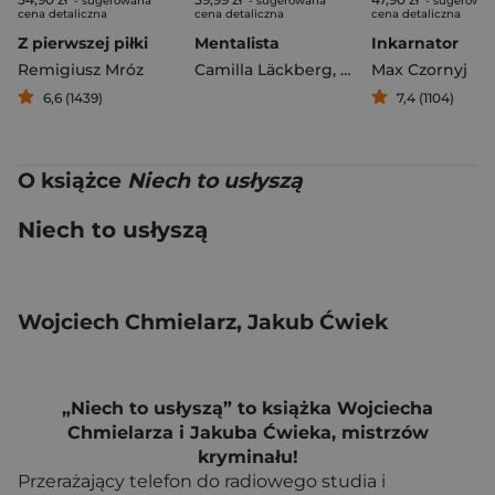
- sugerowana
- sugerowana
- sugerowa
cena detaliczna
cena detaliczna
cena detaliczna
Z pierwszej piłki
Mentalista
Inkarnator
Remigiusz Mróz
Camilla Läckberg
,
Henrik Fexeus
Max Czornyj
6,6 (1439)
7,4 (1104)
O książce
Niech to usłyszą
Niech to usłyszą
Wojciech Chmielarz, Jakub Ćwiek
„Niech to usłyszą” to książka Wojciecha
Chmielarza i Jakuba Ćwieka, mistrzów
kryminału!
Przerażający telefon do radiowego studia i