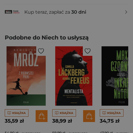
Kup teraz, zapłać za
30 dni
Podobne do Niech to usłyszą
KSIĄŻKA
KSIĄŻKA
KSIĄŻKA
35,59 zł
38,99 zł
34,75 zł
54,90 zł
59,99 zł
47,90 zł