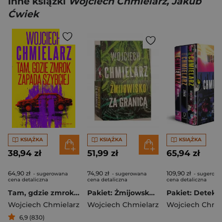
Inne książki
Wojciech Chmielarz, Jakub
Ćwiek
KSIĄŻKA
KSIĄŻKA
KSIĄŻKA
38,94 zł
51,99 zł
65,94 zł
64,90 zł
74,90 zł
109,90 zł
- sugerowana
- sugerowana
- sugerow
cena detaliczna
cena detaliczna
cena detaliczna
Tam, gdzie zmrok zapada szybciej
Pakiet: Żmijowsko / Za granicą
Wojciech Chmielarz
Wojciech Chmielarz
Wojciech Chmie
6,9 (830)