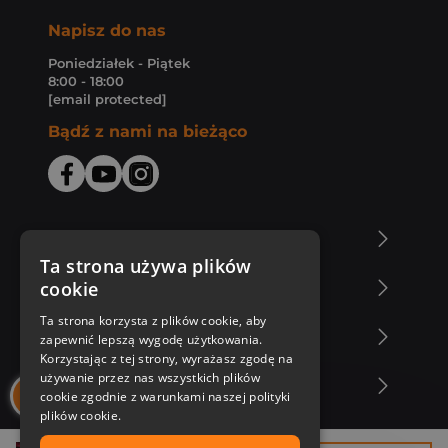
Napisz do nas
Poniedziałek - Piątek
8:00 - 18:00
[email protected]
Bądź z nami na bieżąco
O Księgarni Znak
Ta strona używa plików
cookie
Zakupy u nas
Ta strona korzysta z plików cookie, aby
Nasza oferta
zapewnić lepszą wygodę użytkowania.
Korzystając z tej strony, wyrażasz zgodę na
używanie przez nas wszystkich plików
Nasi autorzy
cookie zgodnie z warunkami naszej polityki
plików cookie.