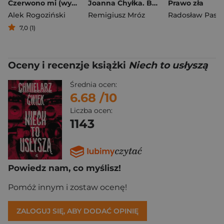
Czerwono mi (wydanie rozszerzone)
Joanna Chyłka. Bezprawie. Wydanie specjalne
Prawo zła
Alek Rogoziński
Remigiusz Mróz
Radosław Pasz
7,0 (1)
Oceny i recenzje książki
Niech to usłyszą
Średnia ocen:
6.68
/10
Liczba ocen:
1143
Powiedz nam, co myślisz!
Pomóż innym i zostaw ocenę!
ZALOGUJ SIĘ, ABY DODAĆ OPINIĘ