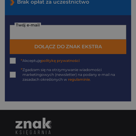
Brak opłat za uczestnictwo
Twój e-mail
DOŁĄCZ DO ZNAK EKSTRA
*
Akceptuję
politykę prywatności
*
Zgadzam się na otrzymywanie wiadomości
marketingowych (newsletter) na podany
e-mail
na
zasadach określonych w
regulaminie
.