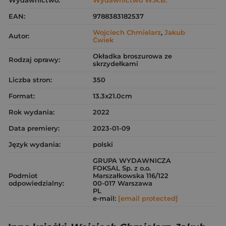
EAN:
9788383182537
Wojciech Chmielarz
,
Jakub
Autor:
Ćwiek
Okładka broszurowa ze
Rodzaj oprawy:
skrzydełkami
Liczba stron:
350
Format:
13.3x21.0cm
Rok wydania:
2022
Data premiery:
2023-01-09
Język wydania:
polski
GRUPA WYDAWNICZA
FOKSAL Sp. z o.o.
Podmiot
Marszałkowska 116/122
odpowiedzialny:
00-017 Warszawa
PL
e-mail:
[email protected]