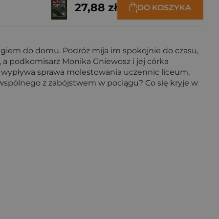
27,88 zł
DO KOSZYKA
ciągiem do domu. Podróż mija im spokojnie do czasu,
 a podkomisarz Monika Gniewosz i jej córka
aw wypływa sprawa molestowania uczennic liceum,
ś wspólnego z zabójstwem w pociągu? Co się kryje w