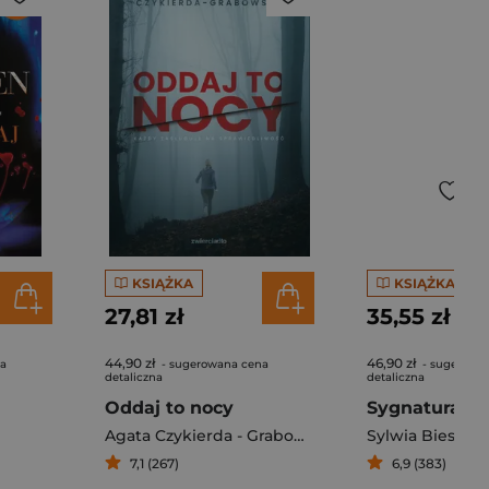
KSIĄŻKA
KSIĄŻKA
27,81 zł
35,55 zł
44,90 zł
46,90 zł
na
- sugerowana cena
- sugerowa
detaliczna
detaliczna
Oddaj to nocy
Sygnatura
Agata Czykierda - Grabowska
Sylwia Bies
7,1 (267)
6,9 (383)