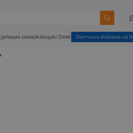
cje
Nasze zakładki
Książki ZNAK
Darmowa dostawa od 99
e