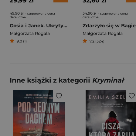
29,99 zł
32,60 zł
49,90 zł
54,90 zł
- sugerowana cena
- sugerowana cena
detaliczna
detaliczna
Gosia i Janek. Ukryty skarb
Zd
Małgorzata Rogala
Małgorzata Rogala
9,0 (1)
7,2 (524)
Inne książki z kategorii
Kryminał