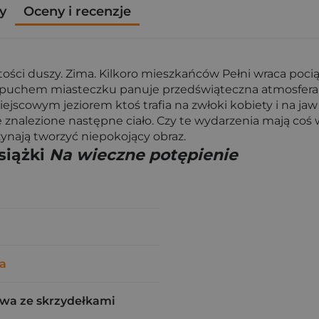
y
Oceny i recenzje
zystości duszy. Zima. Kilkoro mieszkańców Pełni wraca po
ym puchem miasteczku panuje przedświąteczna atmosfera,
jscowym jeziorem ktoś trafia na zwłoki kobiety i na j
je znalezione następne ciało. Czy te wydarzenia mają co
nają tworzyć niepokojący obraz.
siążki
Na wieczne potępienie
a
wa ze skrzydełkami