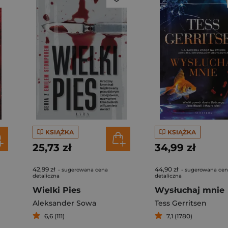
KSIĄŻKA
KSIĄŻKA
25,73 zł
34,99 zł
42,99 zł
44,90 zł
- sugerowana cena
- sugerowana ce
detaliczna
detaliczna
Wielki Pies
Wysłuchaj mnie
Aleksander Sowa
Tess Gerritsen
6,6 (111)
7,1 (1780)