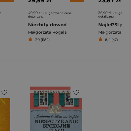
29,99 zł
23,87 zł
49,90 zł
36,90 zł
a
- sugerowana cena
- sugerowa
detaliczna
detaliczna
Niezbity dowód
NajlePSI przy
Małgorzata Rogala
Małgorzata Rog
7,0 (1182)
8,4 (47)