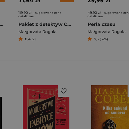
71,94 zł
29,99 zł
119,90 zł
49,90 zł
- sugerowana cena
- sugerowana cen
detaliczna
detaliczna
arzyło się w Bagiennym Lesie
Pakiet z detektyw Celiną Stefańską
Perła czasu
Małgorzata Rogala
Małgorzata Rogala
8,4 (7)
7,3 (326)