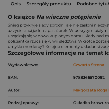
Opis
Szczegóły produktu
Podobne tytuł
O książce
Na wieczne potępienie
Śnieg przykryje ślady zbrodni, ale nie zasłoni niec
aż życie traci jedna z pasażerek. W pokrytym biał
urządzają się w nowo kupionym domu. Kiedy nad mie
policjantka rzuca się w wir śledztwa. Wkrótce zosta
umyśle mordercy? Kolejne elementy układanki zaczy
Szczegółowe informacje na temat k
Wydawnictwo:
Czwarta Strona
EAN:
9788366570092
Autor:
Małgorzata Rogal
Rodzaj oprawy:
Okładka broszuro