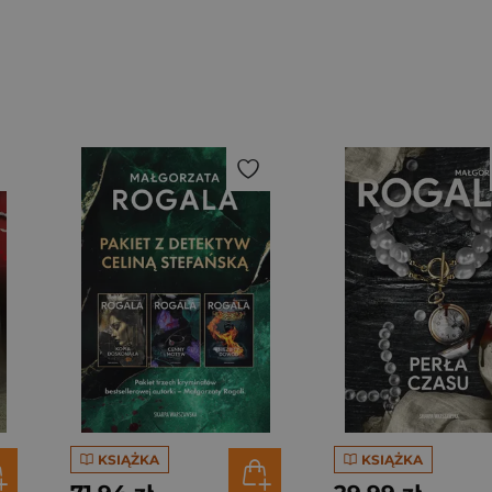
KSIĄŻKA
KSIĄŻKA