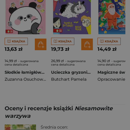
KSIĄŻKA
KSIĄŻKA
KSIĄŻKA
13,63 zł
19,73 zł
14,49 zł
14,99 zł
26,99 zł
14,90 zł
- sugerowana
- sugerowana
- sugerowan
cena detaliczna
cena detaliczna
cena detaliczna
Słodkie łamigłówki z pandką. Słodkie łamigłówki
Ucieczka gryzonia. Szkoła Trzęsiportków
Zuzanna Osuchowska
Butchart Pamela
Oceny i recenzje książki
Niesamowite
warzywa
Średnia ocen: