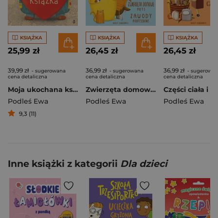
KSIĄŻKA
KSIĄŻKA
KSIĄŻKA
25,99 zł
26,45 zł
26,45 zł
39,99 zł
36,99 zł
36,99 zł
- sugerowana
- sugerowana
- sugerowa
cena detaliczna
cena detaliczna
cena detaliczna
Moja ukochana książka
Zwierzęta domowe i zawody. Pops i Boti uczą angielskiego. 3
Podleś Ewa
Podleś Ewa
Podleś Ewa
9,3 (11)
Inne książki z kategorii
Dla dzieci