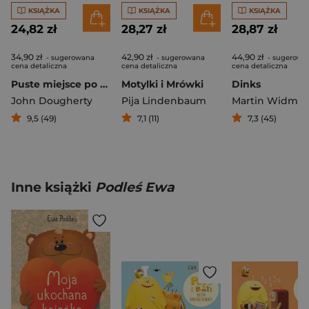
KSIĄŻKA
KSIĄŻKA
KSIĄŻKA
24,82 zł
28,27 zł
28,87 zł
34,90 zł
42,90 zł
44,90 zł
- sugerowana
- sugerowana
- sugerowa
cena detaliczna
cena detaliczna
cena detaliczna
Puste miejsce po zajączku
Motylki i Mrówki
Dinks
John Dougherty
Pija Lindenbaum
Martin Widmar
9,5 (49)
7,1 (11)
7,3 (45)
Inne książki
Podleś Ewa