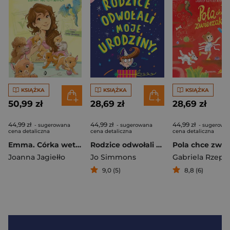
KSIĄŻKA
KSIĄŻKA
KSIĄŻKA
50,99 zł
28,69 zł
28,69 zł
44,99 zł
44,99 zł
44,99 zł
- sugerowana
- sugerowana
- sugerowa
cena detaliczna
cena detaliczna
cena detaliczna
Emma. Córka weterynarza. Emma, Tom 1
Rodzice odwołali moje urodziny
Joanna Jagiełło
Jo Simmons
9,0 (5)
8,8 (6)