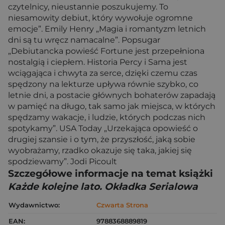
czytelnicy, nieustannie poszukujemy. To
niesamowity debiut, który wywołuje ogromne
emocje”. Emily Henry „Magia i romantyzm letnich
dni są tu wręcz namacalne”. Popsugar
„Debiutancka powieść Fortune jest przepełniona
nostalgią i ciepłem. Historia Percy i Sama jest
wciągająca i chwyta za serce, dzięki czemu czas
spędzony na lekturze upływa równie szybko, co
letnie dni, a postacie głównych bohaterów zapadają
w pamięć na długo, tak samo jak miejsca, w których
spędzamy wakacje, i ludzie, których podczas nich
spotykamy”. USA Today „Urzekająca opowieść o
drugiej szansie i o tym, że przyszłość, jaką sobie
wyobrażamy, rzadko okazuje się taka, jakiej się
spodziewamy”. Jodi Picoult
Szczegółowe informacje na temat książki
Każde kolejne lato. Okładka Serialowa
Wydawnictwo:
Czwarta Strona
EAN:
9788368889819