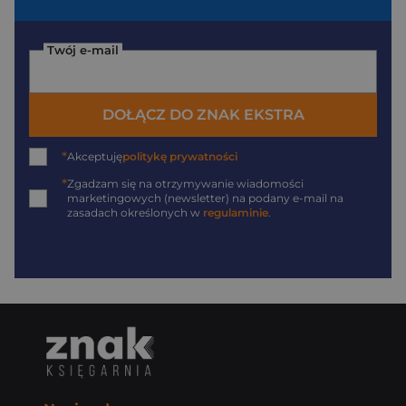
Twój e-mail
DOŁĄCZ DO ZNAK EKSTRA
*
Akceptuję
politykę prywatności
*
Zgadzam się na otrzymywanie wiadomości
marketingowych (newsletter) na podany
e-mail
na
zasadach określonych w
regulaminie
.