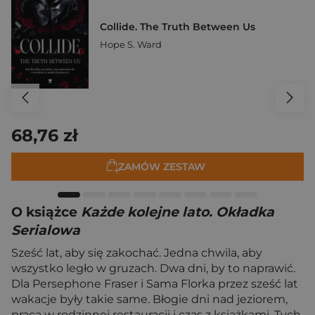
Collide. The Truth Between Us
Hope S. Ward
68,76 zł
ZAMÓW ZESTAW
O książce
Każde kolejne lato. Okładka
Serialowa
Sześć lat, aby się zakochać. Jedna chwila, aby
wszystko legło w gruzach. Dwa dni, by to naprawić.
Dla Persephone Fraser i Sama Florka przez sześć lat
wakacje były takie same. Błogie dni nad jeziorem,
praca w rodzinnej restauracji i czas z książkami. Tych