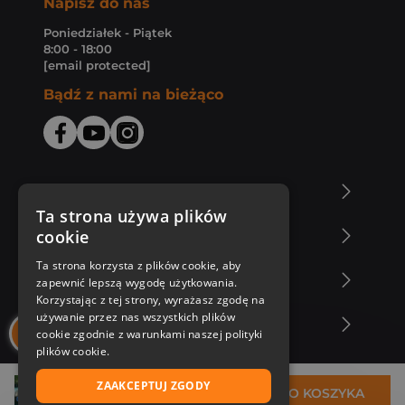
Napisz do nas
Poniedziałek - Piątek
8:00 - 18:00
[email protected]
Bądź z nami na bieżąco
O Księgarni Znak
Ta strona używa plików
cookie
Zakupy u nas
Ta strona korzysta z plików cookie, aby
Nasza oferta
zapewnić lepszą wygodę użytkowania.
Korzystając z tej strony, wyrażasz zgodę na
używanie przez nas wszystkich plików
Nasi autorzy
cookie zgodnie z warunkami naszej polityki
plików cookie.
ZAAKCEPTUJ ZGODY
32,76 zł
DO KOSZYKA