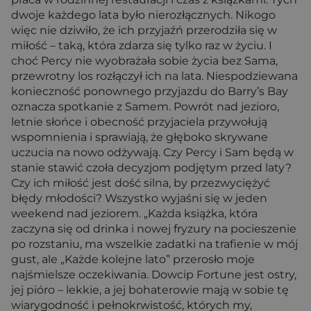
dwoje każdego lata było nierozłącznych. Nikogo
więc nie dziwiło, że ich przyjaźń przerodziła się w
miłość – taką, która zdarza się tylko raz w życiu. I
choć Percy nie wyobrażała sobie życia bez Sama,
przewrotny los rozłączył ich na lata. Niespodziewana
konieczność ponownego przyjazdu do Barry’s Bay
oznacza spotkanie z Samem. Powrót nad jezioro,
letnie słońce i obecność przyjaciela przywołują
wspomnienia i sprawiają, że głęboko skrywane
uczucia na nowo odżywają. Czy Percy i Sam będą w
stanie stawić czoła decyzjom podjętym przed laty?
Czy ich miłość jest dość silna, by przezwyciężyć
błędy młodości? Wszystko wyjaśni się w jeden
weekend nad jeziorem. „Każda książka, która
zaczyna się od drinka i nowej fryzury na pocieszenie
po rozstaniu, ma wszelkie zadatki na trafienie w mój
gust, ale „Każde kolejne lato” przerosło moje
najśmielsze oczekiwania. Dowcip Fortune jest ostry,
jej pióro – lekkie, a jej bohaterowie mają w sobie tę
wiarygodność i pełnokrwistość, których my,