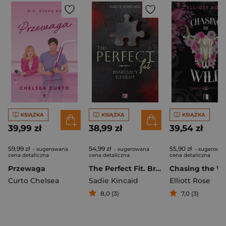
KSIĄŻKA
KSIĄŻKA
KSIĄŻKA
39,99 zł
38,99 zł
39,54 zł
59,99 zł
54,99 zł
55,90 zł
- sugerowana
- sugerowana
- sugerowa
cena detaliczna
cena detaliczna
cena detaliczna
Przewaga
The Perfect Fit. Brakujący element
Chasing the Wi
Curto Chelsea
Sadie Kincaid
Elliott Rose
8,0 (3)
7,0 (3)