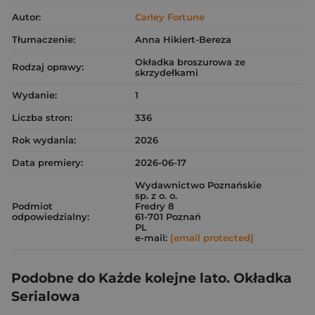
Autor:
Carley Fortune
Tłumaczenie:
Anna Hikiert-Bereza
Okładka broszurowa ze
Rodzaj oprawy:
skrzydełkami
Wydanie:
1
Liczba stron:
336
Rok wydania:
2026
Data premiery:
2026-06-17
Wydawnictwo Poznańskie
sp. z o. o.
Podmiot
Fredry 8
odpowiedzialny:
61-701 Poznań
PL
e-mail:
[email protected]
Podobne do Każde kolejne lato. Okładka
Serialowa