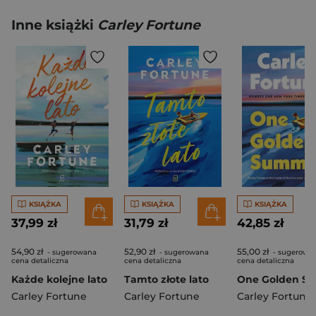
Inne książki
Carley Fortune
KSIĄŻKA
KSIĄŻKA
KSIĄŻKA
37,99 zł
31,79 zł
42,85 zł
54,90 zł
52,90 zł
55,00 zł
- sugerowana
- sugerowana
- sugerowa
cena detaliczna
cena detaliczna
cena detaliczna
Każde kolejne lato
Tamto złote lato
Carley Fortune
Carley Fortune
Carley Fortune