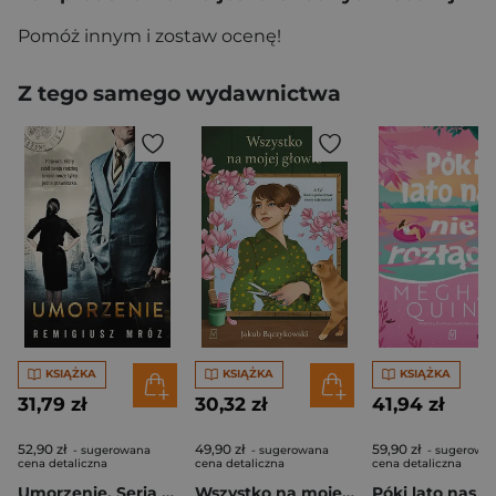
Pomóż innym i zostaw ocenę!
Z tego samego wydawnictwa
KSIĄŻKA
KSIĄŻKA
KSIĄŻKA
31,79 zł
30,32 zł
41,94 zł
52,90 zł
49,90 zł
59,90 zł
- sugerowana
- sugerowana
- sugerowa
cena detaliczna
cena detaliczna
cena detaliczna
Umorzenie. Seria z Joanną Chyłką. Tom 9 wyd. 2025
Wszystko na mojej głowie