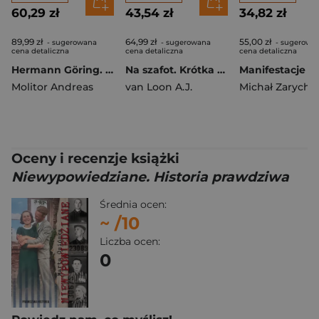
60,29 zł
43,54 zł
34,82 zł
89,99 zł
64,99 zł
55,00 zł
- sugerowana
- sugerowana
- sugerowa
cena detaliczna
cena detaliczna
cena detaliczna
Hermann Göring. Drugi człowiek Trzeciej Rzeszy
Na szafot. Krótka historia kary śmierci
Molitor Andreas
van Loon A.J.
Michał Zarycht
Oceny i recenzje książki
Niewypowiedziane. Historia prawdziwa
Średnia ocen:
~
/10
Liczba ocen:
0