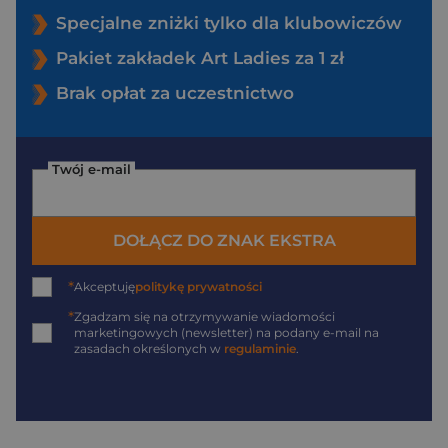
Specjalne zniżki tylko dla klubowiczów
Pakiet zakładek Art Ladies za 1 zł
Brak opłat za uczestnictwo
Twój e-mail
DOŁĄCZ DO ZNAK EKSTRA
*
Akceptuję
politykę prywatności
*
Zgadzam się na otrzymywanie wiadomości
marketingowych (newsletter) na podany
e-mail
na
zasadach określonych w
regulaminie
.