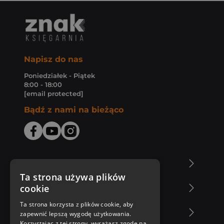
Napisz do nas
Poniedziałek - Piątek
8:00 - 18:00
[email protected]
Bądź z nami na bieżąco
O Księgarni Znak
Ta strona używa plików
cookie
Zakupy u nas
Ta strona korzysta z plików cookie, aby
Nasza oferta
zapewnić lepszą wygodę użytkowania.
Korzystając z tej strony, wyrażasz zgodę na