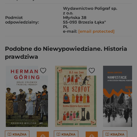
Wydawnictwo Poligraf sp.
z o.o.
Podmiot
Młyńska 38
odpowiedzialny:
55-093 Brzezia Łąka"
PL
e-mail:
[email protected]
Podobne do Niewypowiedziane. Historia
prawdziwa
KSIĄŻKA
KSIĄŻKA
KSIĄŻKA