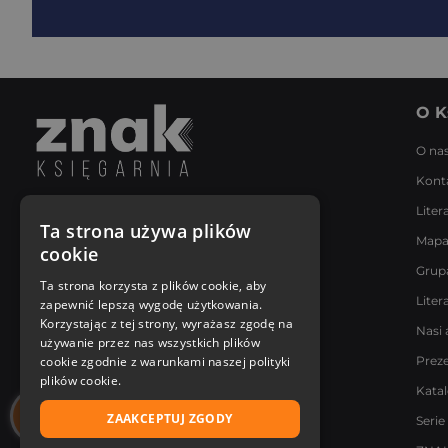
O K
O na
Kont
Liter
Napisz do nas
Ta strona używa plików
Mapa
Poniedziałek - Piątek
cookie
8:00 - 18:00
Grup
[email protected]
Ta strona korzysta z plików cookie, aby
Liter
zapewnić lepszą wygodę użytkowania.
Bądź z nami na bieżąco
Korzystając z tej strony, wyrażasz zgodę na
Nasi 
używanie przez nas wszystkich plików
cookie zgodnie z warunkami naszej polityki
Prez
plików cookie.
Kata
ZAAKCEPTUJ ZGODY
Serie