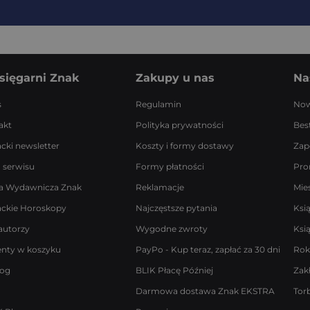
sięgarni Znak
Zakupy u nas
Na
s
Regulamin
Now
akt
Polityka prywatności
Best
acki newsletter
Koszty i formy dostawy
Zap
 serwisu
Formy płatności
Pro
a Wydawnicza Znak
Reklamacje
Mie
ackie Horoskopy
Najczęstsze pytania
Ksi
autorzy
Wygodne zwroty
Ksi
enty w koszyku
PayPo - Kup teraz, zapłać za 30 dni
Rok
log
BLIK Płacę Później
Zak
Darmowa dostawa Znak EKSTRA
Tor