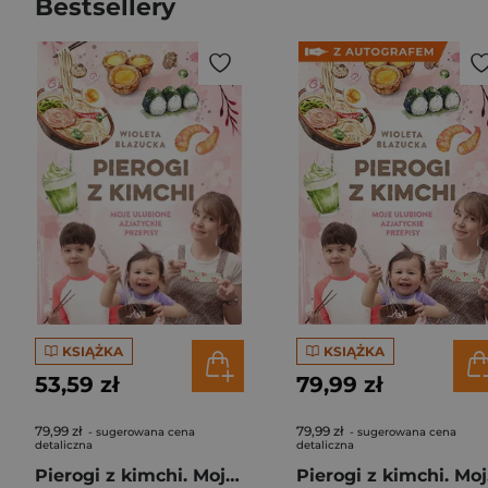
Bestsellery
KSIĄŻKA
KSIĄŻKA
53,59 zł
79,99 zł
79,99 zł
79,99 zł
- sugerowana cena
- sugerowana cena
detaliczna
detaliczna
Pierogi z kimchi. Moje ulubione azjatyckie przepisy
Piero