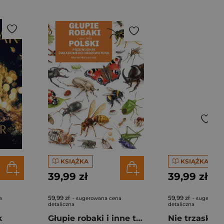
KSIĄŻKA
KSIĄŻKA
39,99 zł
39,99 zł
59,99 zł
59,99 zł
a
- sugerowana cena
- sugerowan
detaliczna
detaliczna
k
Głupie robaki i inne takie Polski