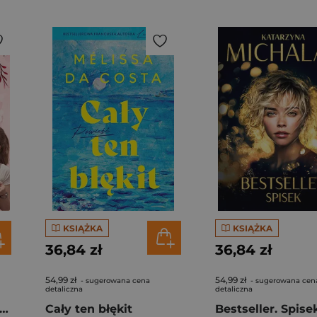
KSIĄŻKA
KSIĄŻKA
36,84 zł
36,84 zł
54,99 zł
54,99 zł
- sugerowana cena
- sugerowana cen
detaliczna
detaliczna
gi z kimchi. Moje ulubione azjatyckie przepisy - książka z autografem
Cały ten błękit
Bestseller. Spise