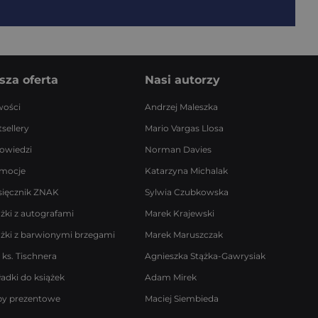
sza oferta
Nasi autorzy
ości
Andrzej Maleszka
sellery
Mario Vargas Llosa
owiedzi
Norman Davies
mocje
Katarzyna Michalak
sięcznik ZNAK
Sylwia Czubkowska
ążki z autografami
Marek Krajewski
ążki z barwionymi brzegami
Marek Maruszczak
 ks. Tischnera
Agnieszka Stążka-Gawrysiak
ładki do książek
Adam Mirek
by prezentowe
Maciej Siembieda