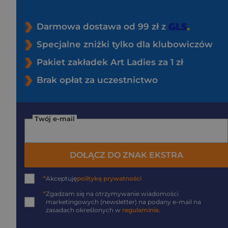
Darmowa dostawa od 99 zł z
Specjalne zniżki tylko dla klubowiczów
Pakiet zakładek Art Ladies za 1 zł
Brak opłat za uczestnictwo
Twój e-mail
DOŁĄCZ DO ZNAK EKSTRA
*
Akceptuję
politykę prywatności
*
Zgadzam się na otrzymywanie wiadomości
marketingowych (newsletter) na podany
e-mail
na
zasadach określonych w
regulaminie
.