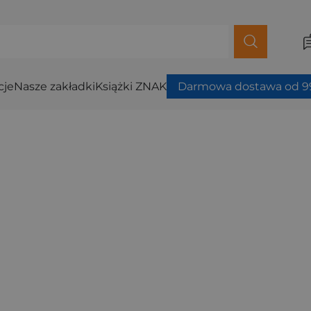
cje
Nasze zakładki
Książki ZNAK
Darmowa dostawa od 99