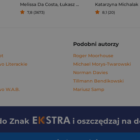
Melissa Da Costa
,
Łukasz Müller
Katarzyna Michalak
7,8 (3673)
8,1 (20)
Podobni autorzy
pt
Roger Moorhouse
 Literackie
Michael Morys-Twarowski
Norman Davies
Tillmann Bendikowski
o W.A.B.
Mariusz Samp
 do
Znak
i oszczędzaj na 