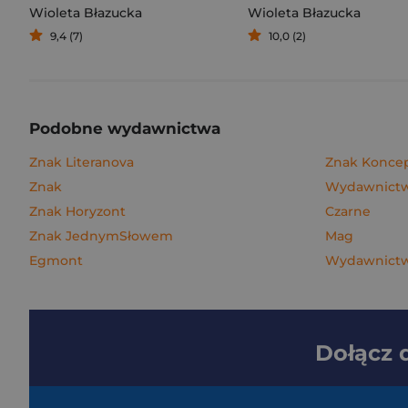
Wioleta Błazucka
Wioleta Błazucka
9,4 (7)
10,0 (2)
Podobne wydawnictwa
Znak Literanova
Znak Konce
Znak
Wydawnictwo
Znak Horyzont
Czarne
Znak JednymSłowem
Mag
Egmont
Wydawnictw
Dołącz