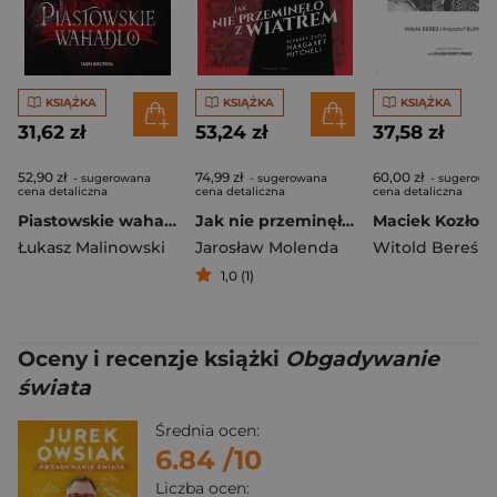
KSIĄŻKA
KSIĄŻKA
KSIĄŻKA
31,62 zł
53,24 zł
37,58 zł
52,90 zł
74,99 zł
60,00 zł
- sugerowana
- sugerowana
- sugerowa
cena detaliczna
cena detaliczna
cena detaliczna
Piastowskie wahadło
Jak nie przeminęło z wiatrem. Sekrety życia Margaret Mitchell
Łukasz Malinowski
Jarosław Molenda
Witold Bereś
1,0 (1)
Oceny i recenzje książki
Obgadywanie
świata
Średnia ocen:
6.84
/10
Liczba ocen: