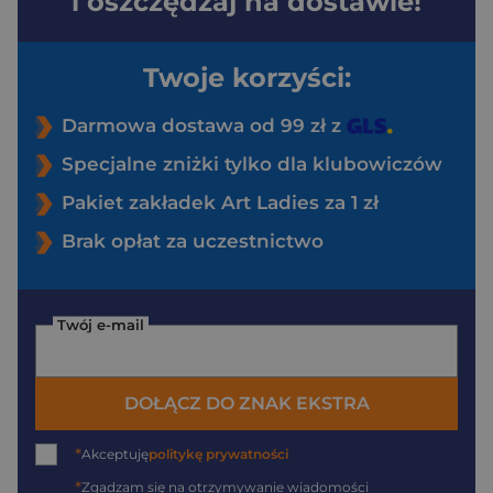
i oszczędzaj na dostawie!
Twoje korzyści:
Darmowa dostawa od 99 zł z
Specjalne zniżki tylko dla klubowiczów
Pakiet zakładek Art Ladies za 1 zł
Brak opłat za uczestnictwo
Twój e-mail
DOŁĄCZ DO ZNAK EKSTRA
*
Akceptuję
politykę prywatności
*
Zgadzam się na otrzymywanie wiadomości