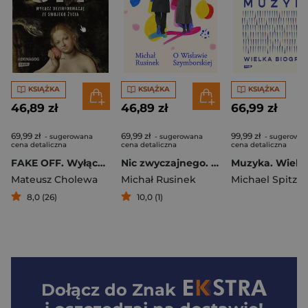
KSIĄŻKA
KSIĄŻKA
KSIĄŻKA
46,89 zł
46,89 zł
66,99 zł
69,99 zł
69,99 zł
99,99 zł
- sugerowana
- sugerowana
- sugerowa
cena detaliczna
cena detaliczna
cena detaliczna
FAKE OFF. Wyłącz dezinformację ze swojego życia
Nic zwyczajnego. O Wisławie Szymborskiej (2026)
Mateusz Cholewa
Michał Rusinek
Michael Spitzer
8,0 (26)
10,0 (1)
Dołącz do
Znak