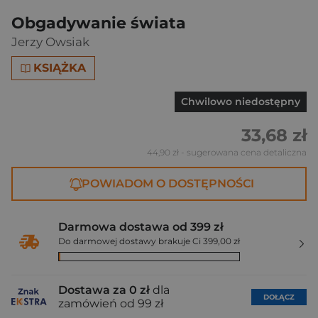
Obgadywanie świata
Jerzy Owsiak
KSIĄŻKA
Chwilowo niedostępny
33,68 zł
44,90 zł
- sugerowana cena detaliczna
POWIADOM O DOSTĘPNOŚCI
Darmowa dostawa od 399 zł
Do darmowej dostawy brakuje Ci 399,00 zł
Dostawa za 0 zł
dla
DOŁĄCZ
zamówień od 99 zł