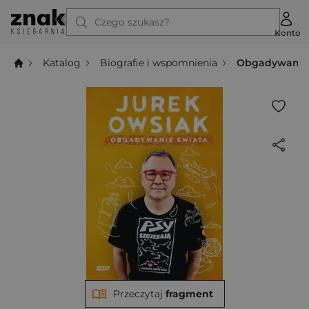
Czego szukasz?
Konto
Katalog
Biografie i wspomnienia
Obgadywanie 
Przeczytaj
fragment