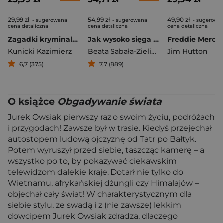
29,99 zł
54,99 zł
49,90 zł
- sugerowana
- sugerowana
- sugerowa
cena detaliczna
cena detaliczna
cena detaliczna
Zagadki kryminalne PRL
Jak wysoko sięga miłość ? Życie po Broad Peak. Rozmowa z Ewą Berbeką
Kunicki Kazimierz
Beata Sabała-Zielińska
Jim Hutton
6,7 (375)
7,7 (889)
O książce
Obgadywanie świata
Jurek Owsiak pierwszy raz o swoim życiu, podróżach
i przygodach! Zawsze był w trasie. Kiedyś przejechał
autostopem ludową ojczyznę od Tatr po Bałtyk.
Potem wyruszył przed siebie, taszcząc kamerę – a
wszystko po to, by pokazywać ciekawskim
telewidzom dalekie kraje. Dotarł nie tylko do
Wietnamu, afrykańskiej dżungli czy Himalajów –
objechał cały świat! W charakterystycznym dla
siebie stylu, ze swadą i z (nie zawsze) lekkim
dowcipem Jurek Owsiak zdradza, dlaczego