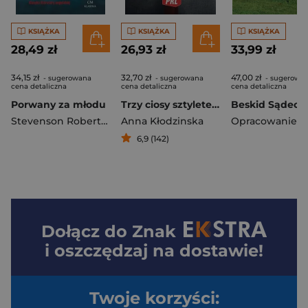
KSIĄŻKA
KSIĄŻKA
KSIĄŻKA
28,49 zł
26,93 zł
33,99 zł
34,15 zł
32,70 zł
47,00 zł
- sugerowana
- sugerowana
- sugerowa
cena detaliczna
cena detaliczna
cena detaliczna
Porwany za młodu
Trzy ciosy sztyletem
Stevenson Robert Louis
Anna Kłodzinska
6,9 (142)
Dołącz do
Znak
i oszczędzaj na dostawie!
Twoje korzyści: