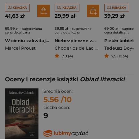
KSIĄŻKA
KSIĄŻKA
KSIĄŻKA
41,63 zł
29,99 zł
39,29 zł
69,99 zł
39,99 zł
69,00 zł
- sugerowana
- sugerowana
- sugerowa
cena detaliczna
cena detaliczna
cena detaliczna
W cieniu zakwitających dziewcząt
Niebezpieczne związki
Marcel Proust
Choderlos de Laclos Pierre
7,0 (4)
7,9 (1034)
Oceny i recenzje książki
Obiad literacki
Średnia ocen:
5.56
/10
Liczba ocen:
9