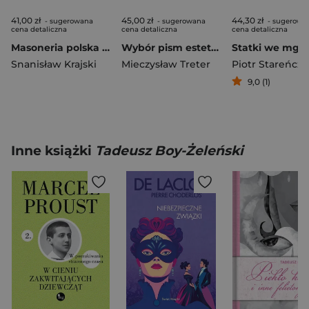
41,00 zł
45,00 zł
44,30 zł
- sugerowana
- sugerowana
- sugerowa
cena detaliczna
cena detaliczna
cena detaliczna
Masoneria polska 2026. Klęska masonerii...
Wybór pism estetycznych i krytycznych
Statki we mgle
Snanisław Krajski
Mieczysław Treter
Piotr Stareńcza
9,0 (1)
Inne książki
Tadeusz Boy-Żeleński