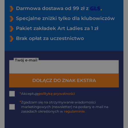
Darmowa dostawa od 99 zł z
Specjalne zniżki tylko dla klubowiczów
Pakiet zakładek Art Ladies za 1 zł
Brak opłat za uczestnictwo
Twój e-mail
DOŁĄCZ DO ZNAK EKSTRA
*
Akceptuję
politykę prywatności
*
Zgadzam się na otrzymywanie wiadomości
marketingowych (newsletter) na podany
e-mail
na
zasadach określonych w
regulaminie
.