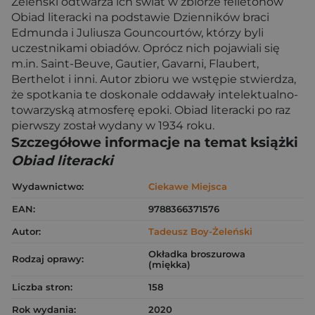
Żeleński odtwarza ich świat w zbiorze felietonów
Obiad literacki na podstawie Dzienników braci
Edmunda i Juliusza Gouncourtów, którzy byli
uczestnikami obiadów. Oprócz nich pojawiali się
m.in. Saint-Beuve, Gautier, Gavarni, Flaubert,
Berthelot i inni. Autor zbioru we wstępie stwierdza,
że spotkania te doskonale oddawały intelektualno-
towarzyską atmosferę epoki. Obiad literacki po raz
pierwszy został wydany w 1934 roku.
Szczegółowe informacje na temat książki
Obiad literacki
Wydawnictwo:
Ciekawe Miejsca
EAN:
9788366371576
Autor:
Tadeusz Boy-Żeleński
Okładka broszurowa
Rodzaj oprawy:
(miękka)
Liczba stron:
158
Rok wydania:
2020