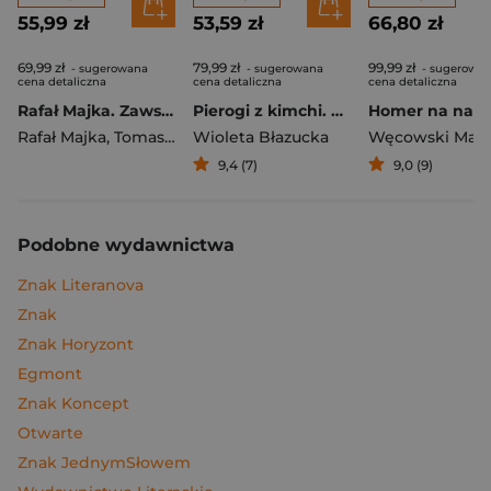
55,99 zł
53,59 zł
66,80 zł
69,99 zł
79,99 zł
99,99 zł
- sugerowana
- sugerowana
- sugerowa
cena detaliczna
cena detaliczna
cena detaliczna
Rafał Majka. Zawsze z przodu. Rozmawia Tomasz Kalemba - książka z autografem
Pierogi z kimchi. Moje ulubione azjatyckie przepisy
Rafał Majka
,
Tomasz Kalemba
Wioleta Błazucka
Węcowski Mar
9,4 (7)
9,0 (9)
Podobne wydawnictwa
Znak Literanova
Znak
Znak Horyzont
Egmont
Znak Koncept
Otwarte
Znak JednymSłowem