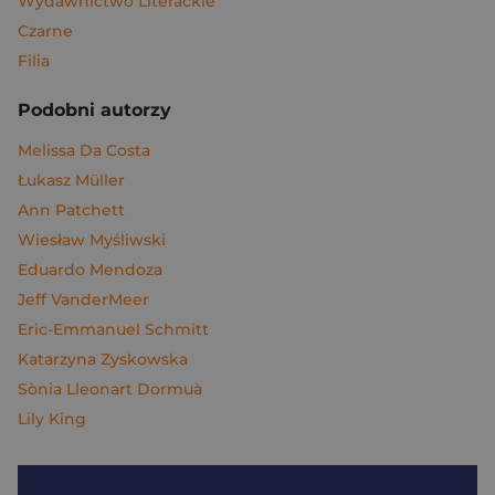
Wydawnictwo Literackie
Czarne
Filia
Podobni autorzy
Melissa Da Costa
Łukasz Müller
Ann Patchett
Wiesław Myśliwski
Eduardo Mendoza
Jeff VanderMeer
Eric-Emmanuel Schmitt
Katarzyna Zyskowska
Sònia Lleonart Dormuà
Lily King