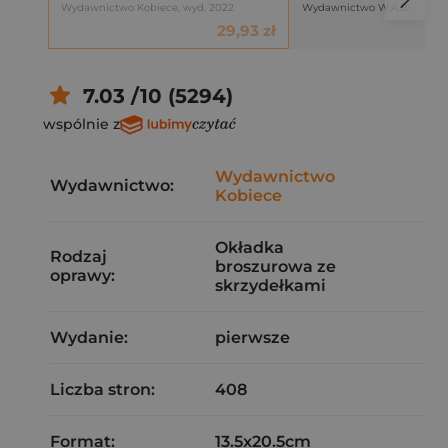
Wydawnictwo Kobiece, wyd. 2022
Wydawnictwo W.A.B.,
29,93 zł
7.03 /10 (5294)
wspólnie z
Wydawnictwo
Wydawnictwo:
Kobiece
Okładka
Rodzaj
broszurowa ze
oprawy:
skrzydełkami
Wydanie:
pierwsze
Liczba stron:
408
Format:
13.5x20.5cm