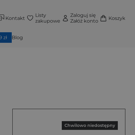
Listy
Zaloguj się
Kontakt
Koszyk
zakupowe
Załóż konto
 zł
Blog
Chwilowo niedostępny
krzydełkami