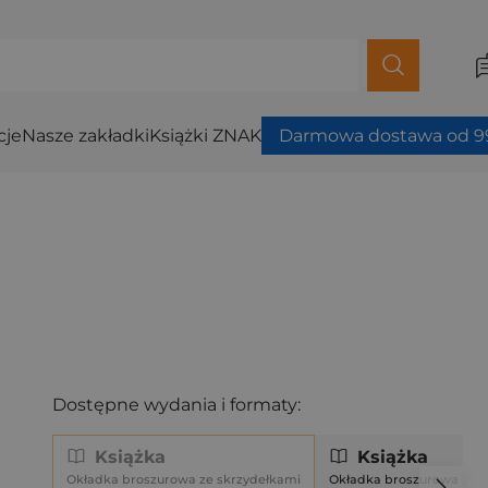
cje
Nasze zakładki
Książki ZNAK
Darmowa dostawa od 99
Dostępne wydania i formaty:
Książka
Książka
Okładka broszurowa ze skrzydełkami
Okładka broszurowa ze s