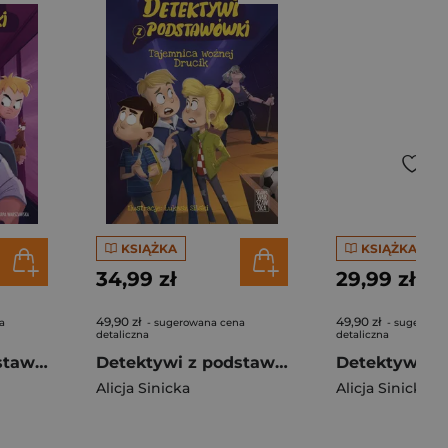
KSIĄŻKA
KSIĄŻKA
34,99 zł
29,99 zł
49,90 zł
49,90 zł
a
- sugerowana cena
- sugerowa
detaliczna
detaliczna
Detektywi z podstawówki. Tajemnica kierowcy Ogórka
Detektywi z podstawówki. Tajemnica woźnej Drucik
Alicja Sinicka
Alicja Sinicka