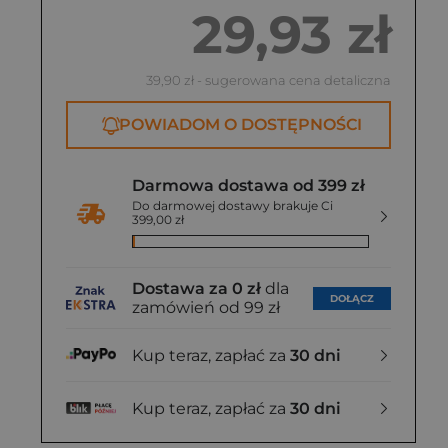
29,93 zł
38,50 zł
39,90 zł
- sugerowana cena detaliczna
POWIADOM O DOSTĘPNOŚCI
Darmowa dostawa od 399 zł
Do darmowej dostawy brakuje Ci
399,00 zł
Dostawa za 0 zł
dla
DOŁĄCZ
zamówień od 99 zł
Kup teraz, zapłać za
30 dni
Kup teraz, zapłać za
30 dni