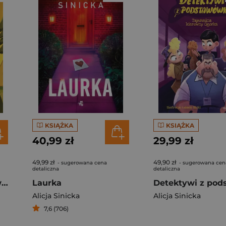
KSIĄŻKA
KSIĄŻKA
40,99 zł
29,99 zł
49,99 zł
49,90 zł
- sugerowana cena
- sugerowana cen
detaliczna
detaliczna
Detektywi z podstawówki. Tajemnica druha Bączka
Laurka
Alicja Sinicka
Alicja Sinicka
7,6 (706)