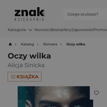
Kategorie
Nowości
Bestsellery
Zapowiedzi
Promo
Katalog
Romans
Oczy wilka
Oczy wilka
Alicja Sinicka
KSIĄŻKA