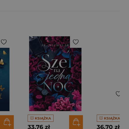
KSIĄŻKA
KSIĄŻKA
33,76 zł
36,70 zł