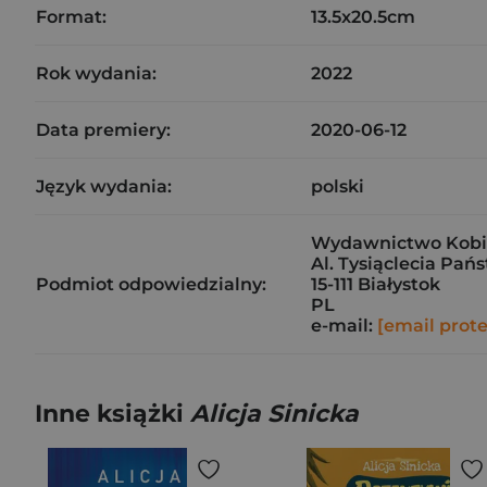
Format:
13.5x20.5cm
Rok wydania:
2022
Data premiery:
2020-06-12
Język wydania:
polski
Wydawnictwo Kobiec
Al. Tysiąclecia Pań
Podmiot odpowiedzialny:
15-111 Białystok
PL
e-mail:
[email prot
Inne książki
Alicja Sinicka