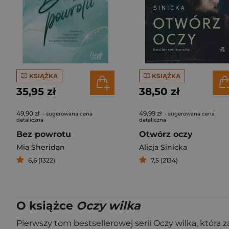
KSIĄŻKA
KSIĄŻKA
35,95 zł
38,50 zł
49,90 zł
49,99 zł
- sugerowana cena
- sugerowana cena
detaliczna
detaliczna
Bez powrotu
Otwórz oczy
Mia Sheridan
Alicja Sinicka
6,6 (1322)
7,5 (2134)
O książce
Oczy wilka
Pierwszy tom bestsellerowej serii Oczy wilka, która