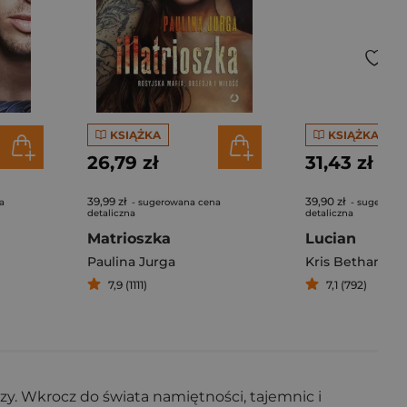
KSIĄŻKA
KSIĄŻKA
26,79 zł
31,43 zł
39,99 zł
39,90 zł
a
- sugerowana cena
- sugerowa
detaliczna
detaliczna
Matrioszka
Lucian
Paulina Jurga
Kris Bethany
7,9 (1111)
7,1 (792)
czy. Wkrocz do świata namiętności, tajemnic i