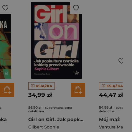
KSIĄŻKA
KSIĄŻKA
34,99 zł
44,47 zł
56,90 zł
54,99 zł
a
- sugerowana cena
- sugerowa
detaliczna
detaliczna
nka
Girl on Girl. Jak popkultura zwróciła kobiety przeciw sobie
Mój mąż
Gilbert Sophie
Ventura Maud