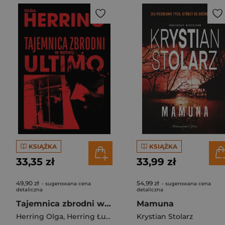
KSIĄŻKA
KSIĄŻKA
33,35 zł
33,99 zł
49,90 zł
54,99 zł
- sugerowana cena
- sugerowana cena
detaliczna
detaliczna
Tajemnica zbrodni w butiku Ultimo
Mamuna
Herring Olga
,
Herring Łukasz
Krystian Stolarz