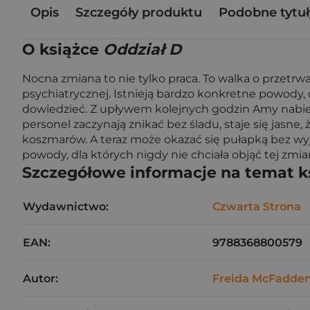
Opis
Szczegóły produktu
Podobne tytuł
O książce
Oddział D
Nocna zmiana to nie tylko praca. To walka o przetr
psychiatrycznej. Istnieją bardzo konkretne powody, 
dowiedzieć. Z upływem kolejnych godzin Amy nabiera
personel zaczynają znikać bez śladu, staje się jasn
koszmarów. A teraz może okazać się pułapką bez wyjś
powody, dla których nigdy nie chciała objąć tej zmi
Szczegółowe informacje na temat k
Wydawnictwo:
Czwarta Strona
EAN:
9788368800579
Autor:
Freida McFadde