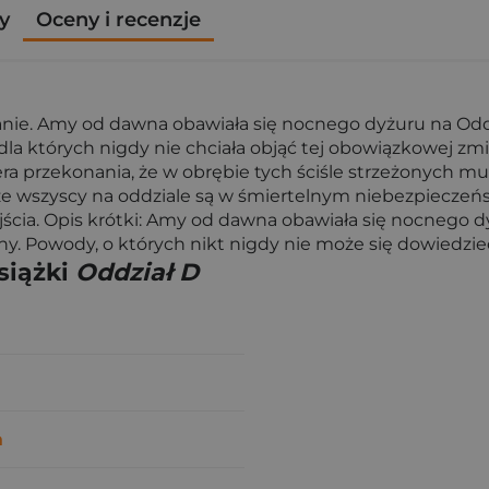
y
Oceny i recenzje
wanie. Amy od dawna obawiała się nocnego dyżuru na Oddz
dla których nigdy nie chciała objąć tej obowiązkowej zm
 przekonania, że w obrębie tych ściśle strzeżonych muró
e, że wszyscy na oddziale są w śmiertelnym niebezpiecze
cia. Opis krótki: Amy od dawna obawiała się nocnego dyż
any. Powody, o których nikt nigdy nie może się dowiedzie
siążki
Oddział D
n