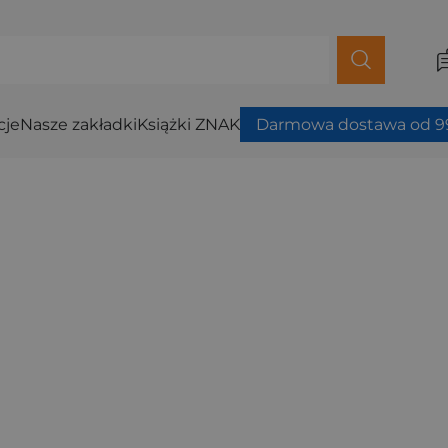
cje
Nasze zakładki
Książki ZNAK
Darmowa dostawa od 99