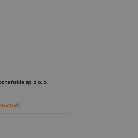
ańskie sp. z o. o.
otected]