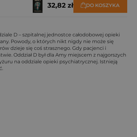
32,82 zł
DO KOSZYKA
iale D – szpitalnej jednostce całodobowej opieki
iany. Powody, o których nikt nigdy nie może się
w dzieje się coś strasznego. Gdy pacjenci i
ństwie. Oddział D był dla Amy miejscem z najgorszych
uru na oddziale opieki psychiatrycznej. Istnieją
ć.