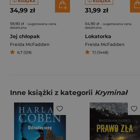
KSIĄŻKA
KSIĄŻKA
34,99 zł
31,99 zł
59,90 zł
54,90 zł
- sugerowana cena
- sugerowana cena
detaliczna
detaliczna
Jej chłopak
Lokatorka
Freida McFadden
Freida McFadden
6,7 (129)
7,1 (1448)
Inne książki z kategorii
Kryminał