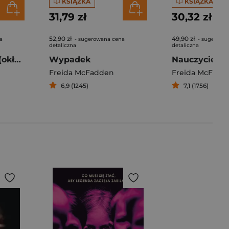
KSIĄŻKA
KSIĄŻKA
31,79 zł
30,32 zł
52,90 zł
49,90 zł
a
- sugerowana cena
- sugerowa
detaliczna
detaliczna
Pomoc domowa (okładka filmowa)
Wypadek
Nauczyciele
Freida McFadden
Freida McFadd
6,9 (1245)
7,1 (1756)