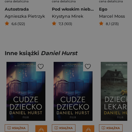
cena detaliczna
cena detaliczna
cena detaliczna
Autostrada
Pod włoskim niebem
Ego
Agnieszka Pietrzyk
Krystyna Mirek
Marcel Moss
6,6 (122)
7,3 (103)
8,1 (213)
Inne książki
Daniel Hurst
KSIĄŻKA
KSIĄŻKA
KSIĄŻKA