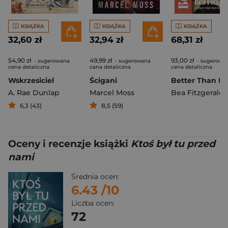
KSIĄŻKA
KSIĄŻKA
KSIĄŻKA
32,60 zł
32,94 zł
68,31 zł
54,90 zł
49,99 zł
93,00 zł
- sugerowana
- sugerowana
- sugerowa
cena detaliczna
cena detaliczna
cena detaliczna
Wskrzesiciel
Ścigani
A. Rae Dunlap
Marcel Moss
Bea Fitzgerald
6,3 (43)
8,5 (59)
Oceny i recenzje książki
Ktoś był tu przed
nami
Średnia ocen:
6.43
/10
Liczba ocen:
72