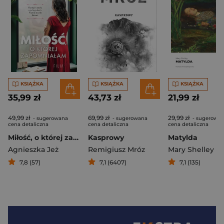
KSIĄŻKA
KSIĄŻKA
KSIĄŻKA
35,99 zł
43,73 zł
21,99 zł
49,99 zł
69,99 zł
29,99 zł
- sugerowana
- sugerowana
- sugerowa
cena detaliczna
cena detaliczna
cena detaliczna
Miłość, o której zapomniałam
Kasprowy
Matylda
Agnieszka Jeż
Remigiusz Mróz
Mary Shelley
7,8 (57)
7,1 (6407)
7,1 (135)