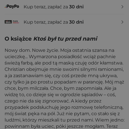
Kup teraz, zapłać za
30 dni
Kup teraz, zapłać za
30 dni
O książce
Ktoś był tu przed nami
Nowy dom. Nowe życie. Moja ostatnia szansa na
ucieczkę... Wymarzona posiadłość wciąż pachnie
świeżą farbą, ale pod tą maską czuję odór kłamstwa.
Christian obejmuje mnie swoimi silnymi ramionami,
a ja zastanawiam się, czy coś przede mną ukrywa,
czy tylko ja po prostu popadam w paranoję. Mój mąż
chce, bym milczała. Chce, bym zapomniała. Ale ja
widzę to, co dzieje się w ogrodzie sąsiadów – coś,
czego nie da się zignorować. A kiedy przez
przypadek podsłuchuję jego rozmowę telefoniczną,
mój świat pęka na pół. Już nie pytam, co stało się z
ludźmi, którzy mieszkali tu przed nami. Wiem jedno:
powinnam była uciec, póki jeszcze mogłam. Teraz