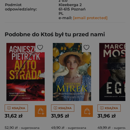
z o.o
Podmiot
Kleeberga 2
odpowiedzialny:
61-615 Poznań
PL
e-mail:
[email protected]
Podobne do Ktoś był tu przed nami
KSIĄŻKA
KSIĄŻKA
KSIĄŻKA
31,62 zł
31,95 zł
31,96 zł
52,90 zł
49,90 zł
49,99 zł
- sugerowana
- sugerowana
- sugerowa