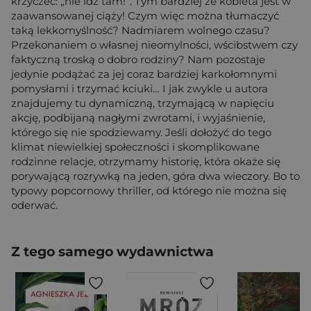
krzyczeć: „nie idź tam!”. Tym bardziej że kobieta jest w
zaawansowanej ciąży! Czym więc można tłumaczyć
taką lekkomyślność? Nadmiarem wolnego czasu?
Przekonaniem o własnej nieomylności, wścibstwem czy
faktyczną troską o dobro rodziny? Nam pozostaje
jedynie podążać za jej coraz bardziej karkołomnymi
pomysłami i trzymać kciuki… I jak zwykle u autora
znajdujemy tu dynamiczną, trzymającą w napięciu
akcję, podbijaną nagłymi zwrotami, i wyjaśnienie,
którego się nie spodziewamy. Jeśli dołożyć do tego
klimat niewielkiej społeczności i skomplikowane
rodzinne relacje, otrzymamy historię, która okaże się
porywającą rozrywką na jeden, góra dwa wieczory. Bo to
typowy popcornowy thriller, od którego nie można się
oderwać.
Z tego samego wydawnictwa