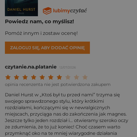
Powiedz nam, co myślisz!
Pomóż innym i zostaw ocenę!
ZALOGUJ SIĘ, ABY DODAĆ OPINIĘ
czytanie.na.platanie
12/07/2026
Twoja ocena: Beznadziejna 1/10"
Twoja ocena: Bardzo słaba 2/10"
Twoja ocena: Słaba 3/10"
Twoja ocena: Może być 4/10"
Twoja ocena: Przeciętna 5/10"
Twoja ocena: Dobra 6/10"
Twoja ocena: Bardzo dobra 7/10"
Twoja ocena: Rewelacyjna 8/10
Twoja ocena: Wybitna 9/10
Twoja ocena: Arcydzieło
opinia recenzenta nie jest potwierdzona zakupem
Daniel Hurst w „Ktoś był tu przed nami” trzyma się
swojego sprawdzonego stylu, który krótkimi
rozdziałami, kończącymi się w newralgicznych
miejscach, przyciąga nas do zakończenia jak magnes.
Jeszcze tylko jeden rozdział i… otwieramy szeroko oczy
ze zdumienia, że to już koniec! Choć czasem warto
przymknąć oko na te mniej wiarygodne działania