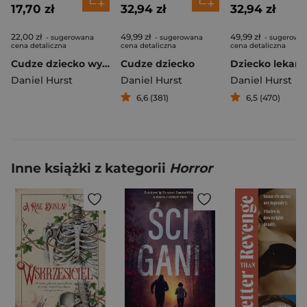
17,70 zł
32,94 zł
32,94 zł
22,00 zł
49,99 zł
49,99 zł
- sugerowana
- sugerowana
- sugerowa
cena detaliczna
cena detaliczna
cena detaliczna
Cudze dziecko wyd. kieszonkowe
Cudze dziecko
Dziecko lekarz
Daniel Hurst
Daniel Hurst
Daniel Hurst
6,6 (381)
6,5 (470)
Inne książki z kategorii
Horror