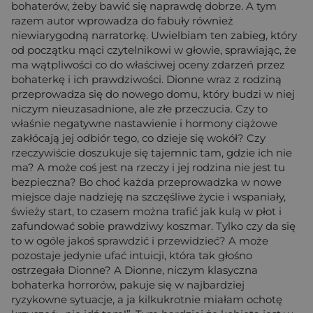
bohaterów, żeby bawić się naprawdę dobrze. A tym
razem autor wprowadza do fabuły również
niewiarygodną narratorkę. Uwielbiam ten zabieg, który
od początku mąci czytelnikowi w głowie, sprawiając, że
ma wątpliwości co do właściwej oceny zdarzeń przez
bohaterkę i ich prawdziwości. Dionne wraz z rodziną
przeprowadza się do nowego domu, który budzi w niej
niczym nieuzasadnione, ale złe przeczucia. Czy to
właśnie negatywne nastawienie i hormony ciążowe
zakłócają jej odbiór tego, co dzieje się wokół? Czy
rzeczywiście doszukuje się tajemnic tam, gdzie ich nie
ma? A może coś jest na rzeczy i jej rodzina nie jest tu
bezpieczna? Bo choć każda przeprowadzka w nowe
miejsce daje nadzieję na szczęśliwe życie i wspaniały,
świeży start, to czasem można trafić jak kulą w płot i
zafundować sobie prawdziwy koszmar. Tylko czy da się
to w ogóle jakoś sprawdzić i przewidzieć? A może
pozostaje jedynie ufać intuicji, która tak głośno
ostrzegała Dionne? A Dionne, niczym klasyczna
bohaterka horrorów, pakuje się w najbardziej
ryzykowne sytuacje, a ja kilkukrotnie miałam ochotę