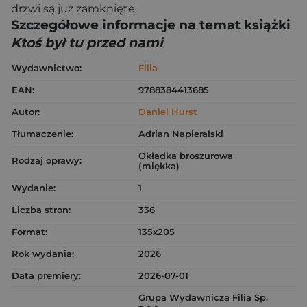
drzwi są już zamknięte.
Szczegółowe informacje na temat książki
Ktoś był tu przed nami
Wydawnictwo:
Filia
EAN:
9788384413685
Autor:
Daniel Hurst
Tłumaczenie:
Adrian Napieralski
Okładka broszurowa
Rodzaj oprawy:
(miękka)
Wydanie:
1
Liczba stron:
336
Format:
135x205
Rok wydania:
2026
Data premiery:
2026-07-01
Grupa Wydawnicza Filia Sp.