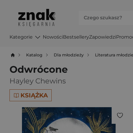
Kategorie
Nowości
Bestsellery
Zapowiedzi
Promo
Katalog
Dla młodzieży
Literatura młodz
Odwrócone
Hayley Chewins
KSIĄŻKA