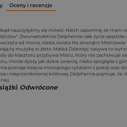
y
Oceny i recenzje
ąd nauczyłyśmy się mówić: Niech zapomnę, że mam oczy.
strzów". Dwunastoletnia Delphernia całe życie spędziła 
częta od morza, nieba, świata Na zewnątrz Mistrzowie 
iają tę muzykę w złoto. Matka Dziewięć nazywa to wyt
Gdy do klasztoru przybywa Mistrz, który nie zachowuje si
ru, morze dyszy jak dzikie zwierzę, niebo spogląda z gó
rnia poznaje księcia mówiącego cytatami z poezji oraz dz
a i nieprzeniknionej królowej, Delphernia pojmuje, że ch
niej.
siążki
Odwrócone