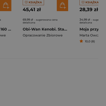
KSIĄŻKA
KSIĄŻKA
45,41 zł
28,39 zł
69,99 zł
34,99 zł
a
- sugerowana cena
- sugerowa
detaliczna
detaliczna
Trening pamięci. 160 łamigłówek i zagadek wspierających pamięć i koncentrację
Obi-Wan Kenobi. Star Wars
Moja przyjaci
owe
Opracowanie Zbiorowe
10,0 (8)