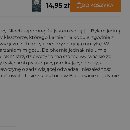
14,95 zł
DO KOSZYKA
 Niech zapomnę, że jestem sobą. [...] Byłam jedną
w klasztorze, którego kamienna kopuła, zgodnie z
wyłącznie chłopcy i mężczyźni grają muzykę. W
warzaniem migotu. Delphernia jednak nie umie
ę jak Mistrz, dziewczyna ma szansę wyrwać się ze
ry tysiącami gwiazd przypominających oczy, a
iewczynę o zadziwiającej odwadze i niezależności.
oć uwolniła się z klasztoru, w Blajbakanie nigdy nie