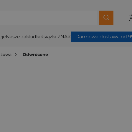
cje
Nasze zakładki
Książki ZNAK
Darmowa dostawa od 99
ieżowa
Odwrócone