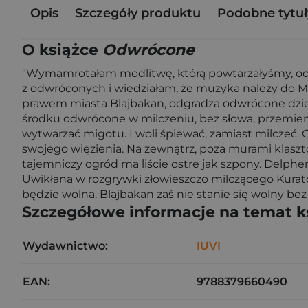
Opis
Szczegóły produktu
Podobne tytuł
O książce
Odwrócone
"Wymamrotałam modlitwę, którą powtarzałyśmy, odk
z odwróconych i wiedziałam, że muzyka należy do Mi
prawem miasta Blajbakan, odgradza odwrócone dziew
środku odwrócone w milczeniu, bez słowa, przemien
wytwarzać migotu. I woli śpiewać, zamiast milczeć. 
swojego więzienia. Na zewnątrz, poza murami klaszto
tajemniczy ogród ma liście ostre jak szpony. Delphe
Uwikłana w rozgrywki złowieszczo milczącego Kurator
będzie wolna. Blajbakan zaś nie stanie się wolny bez 
Szczegółowe informacje na temat k
Wydawnictwo:
IUVI
EAN:
9788379660490