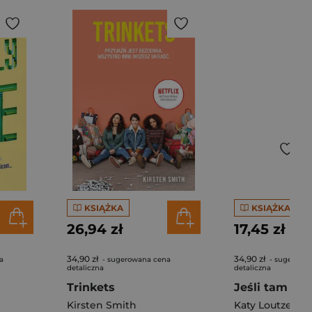
KSIĄŻKA
KSIĄŻKA
26,94 zł
17,45 zł
34,90 zł
34,90 zł
a
- sugerowana cena
- sugerowa
detaliczna
detaliczna
Trinkets
Jeśli tam jes
Kirsten Smith
Katy Loutzenhi