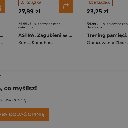
KSIĄŻKA
KSIĄŻKA
27,89 zł
23,25 zł
29,99 zł
34,99 zł
- sugerowana cena
- sugerowana cen
detaliczna
detaliczna
japońskie. Bogowie, bohaterowie i czarodziejskie istoty dawnej Japonii
ASTRA. Zagubieni w kosmosie. Tom 4
e
Kenta Shinohara
Opracowanie Zbior
e
 co myślisz!
ostaw ocenę!
 ABY DODAĆ OPINIĘ