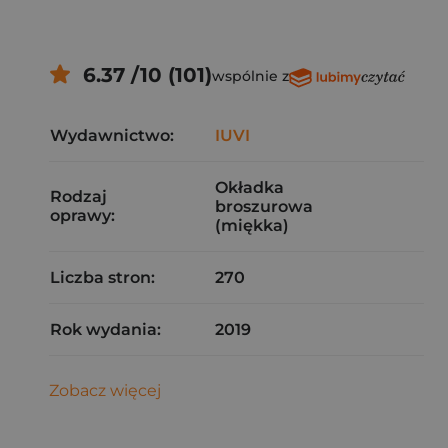
6.37 /10 (101)
wspólnie z
Wydawnictwo:
IUVI
Okładka
Rodzaj
broszurowa
oprawy:
(miękka)
Liczba stron:
270
Rok wydania:
2019
Zobacz więcej