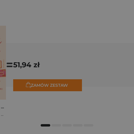
=
51,94 zł
ZAMÓW ZESTAW
Osiem tygodni lata. Opowiadania na wakacje
,
Marta Bijan
,
Oktawia Kain
,
Maria Lichoń
,
Aleksandra Muraszka
,
Edyt