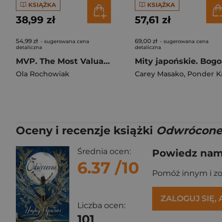
KSIĄŻKA
KSIĄŻKA
38,99 zł
57,61 zł
54,99 zł
69,00 zł
- sugerowana cena
- sugerowana cena
detaliczna
detaliczna
MVP. The Most Valuable Person
Mity 
Ola Rochowiak
Carey Masako
,
Ponder Kati
Oceny i recenzje książki
Odwrócon
Średnia ocen:
Powiedz nam,
6.37
/10
Pomóż innym i z
ZALOGUJ SIĘ,
Liczba ocen:
101