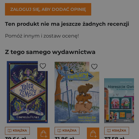
ZALOGUJ SIĘ, ABY DODAĆ OPINIĘ
Ten produkt nie ma jeszcze żadnych recenzji
Pomóż innym i zostaw ocenę!
Z tego samego wydawnictwa
KSIĄŻKA
KSIĄŻKA
KSIĄŻKA
39,64 zł
31,86 zł
37,58 zł