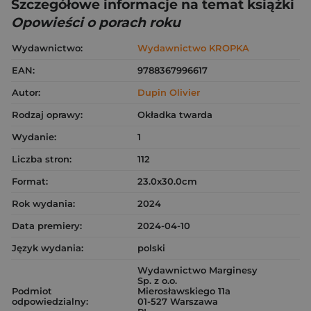
Szczegółowe informacje na temat książki
Opowieści o porach roku
Wydawnictwo:
Wydawnictwo KROPKA
EAN:
9788367996617
Autor:
Dupin Olivier
Rodzaj oprawy:
Okładka twarda
Wydanie:
1
Liczba stron:
112
Format:
23.0x30.0cm
Rok wydania:
2024
Data premiery:
2024-04-10
Język wydania:
polski
Wydawnictwo Marginesy
Sp. z o.o.
Podmiot
Mierosławskiego 11a
odpowiedzialny:
01-527 Warszawa