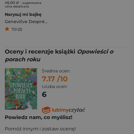
45,00 zł
- sugerowana
cena detaliczna
Narysuj mi bajkę
Genevičve Després
,
Dupin Olivier
7,0 (2)
Oceny i recenzje książki
Opowieści o
porach roku
Średnia ocen:
7.17
/10
Liczba ocen:
6
Powiedz nam, co myślisz!
Pomóż innym i zostaw ocenę!