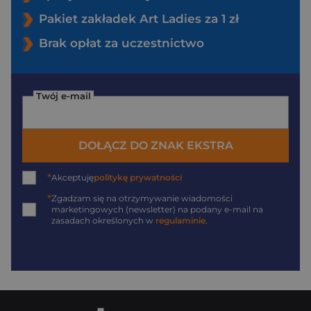
Pakiet zakładek Art Ladies za 1 zł
Brak opłat za uczestnictwo
Twój e-mail
DOŁĄCZ DO ZNAK EKSTRA
*
Akceptuję
politykę prywatności
*
Zgadzam się na otrzymywanie wiadomości
marketingowych (newsletter) na podany
e-mail
na
zasadach określonych w
regulaminie
.