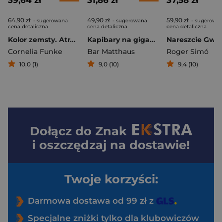
64,90 zł
49,90 zł
59,90 zł
- sugerowana
- sugerowana
- sugerowa
cena detaliczna
cena detaliczna
cena detaliczna
Kolor zemsty. Atramentowa Seria. Tom 4
Kapibary na gigancie
Cornelia Funke
Bar Matthaus
Roger Simó
10,0 (1)
9,0 (10)
9,4 (10)
Dołącz do
Znak
i oszczędzaj na dostawie!
Twoje korzyści:
Darmowa dostawa od 99 zł z
Specjalne zniżki tylko dla klubowiczów