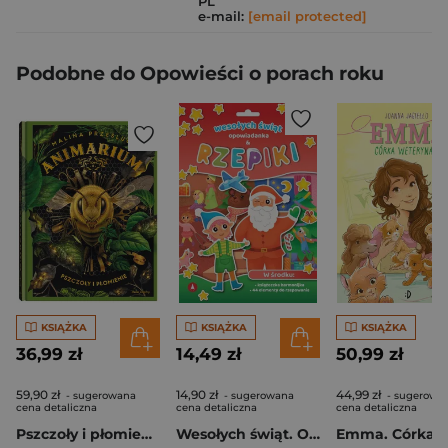
PL
e-mail:
[email protected]
Podobne do Opowieści o porach roku
KSIĄŻKA
KSIĄŻKA
KSIĄŻKA
36,99 zł
14,49 zł
50,99 zł
59,90 zł
14,90 zł
44,99 zł
- sugerowana
- sugerowana
- sugerowa
cena detaliczna
cena detaliczna
cena detaliczna
Pszczoły i płomienie. Animarium. Tom 2
Wesołych świąt. Opowiadanka & rzepiki