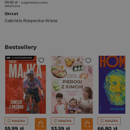
59,90 zł
- sugerowana cena
detaliczna
Skrzat
Gabriela Rzepecka-Wiess
Bestsellery
KSIĄŻKA
KSIĄŻKA
KSIĄŻKA
55,99 zł
53,59 zł
66,80 zł