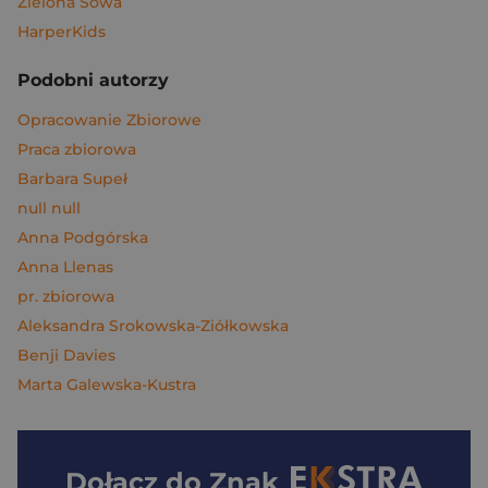
Zielona Sowa
HarperKids
Podobni autorzy
Opracowanie Zbiorowe
Praca zbiorowa
Barbara Supeł
null null
Anna Podgórska
Anna Llenas
pr. zbiorowa
Aleksandra Srokowska-Ziółkowska
Benji Davies
Marta Galewska-Kustra
Dołącz do
Znak