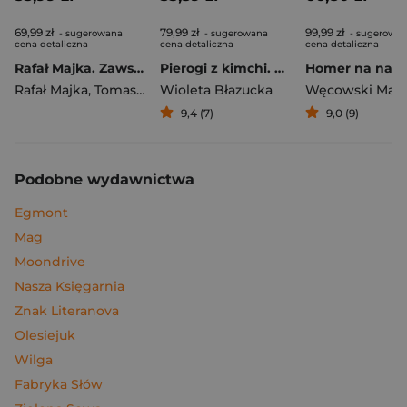
69,99 zł
79,99 zł
99,99 zł
- sugerowana
- sugerowana
- sugerowa
cena detaliczna
cena detaliczna
cena detaliczna
Rafał Majka. Zawsze z przodu. Rozmawia Tomasz Kalemba - książka z autografem
Pierogi z kimchi. Moje ulubione azjatyckie przepisy
Rafał Majka
,
Tomasz Kalemba
Wioleta Błazucka
Węcowski Mar
9,4 (7)
9,0 (9)
Podobne wydawnictwa
Egmont
Mag
Moondrive
Nasza Księgarnia
Znak Literanova
Olesiejuk
Wilga
Fabryka Słów