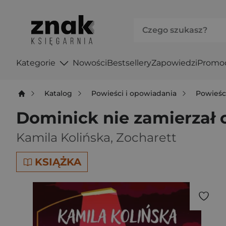
Kategorie
Nowości
Bestsellery
Zapowiedzi
Promo
Katalog
Powieści i opowiadania
Powieśc
Dominick nie zamierzał 
Kamila Kolińska
,
Zocharett
KSIĄŻKA