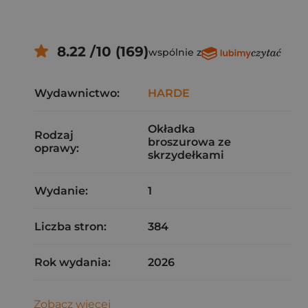
8.22 /10 (169)
wspólnie z
Wydawnictwo:
HARDE
Okładka
Rodzaj
broszurowa ze
oprawy:
skrzydełkami
Wydanie:
1
Liczba stron:
384
Rok wydania:
2026
Zobacz więcej