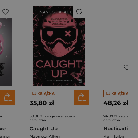
KSIĄŻKA
KSIĄŻKA
35,80 zł
48,26 zł
59,90 zł
74,99 zł
na
- sugerowana cena
- sugerowan
detaliczna
detaliczna
ove
Caught Up
Nocticadia
Anna
Navessa Allen
Keri Lake