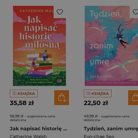
KSIĄŻKA
KSIĄŻKA
35,58 zł
22,50 zł
56,99 zł
49,99 zł
- sugerowana cena
- sugerowana cena
detaliczna
detaliczna
Jak napisać historię miłosną
Tydzień, zanim umr
Catherine Walsh
Eun-chae Seo