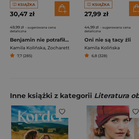
KSIĄŻKA
KSIĄŻKA
30,47 zł
27,99 zł
49,99 zł
44,99 zł
- sugerowana cena
- sugerowana cena
detaliczna
detaliczna
Benjamin nie potrafił zapomnieć
Oni nie są tacy źli
Kamila Kolińska
,
Zocharett
Kamila Kolińska
7,7 (285)
6,8 (328)
Inne książki z kategorii
Literatura 