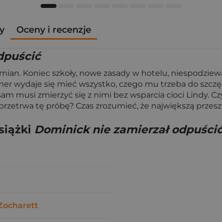
y
Oceny i recenzje
dpuścić
mian. Koniec szkoły, nowe zasady w hotelu, niespodziewa
r wydaje się mieć wszystko, czego mu trzeba do szczęś
am musi zmierzyć się z nimi bez wsparcia cioci Lindy. Cz
ek przetrwa tę próbę? Czas zrozumieć, że największą prz
siążki
Dominick nie zamierzał odpuści
Zocharett