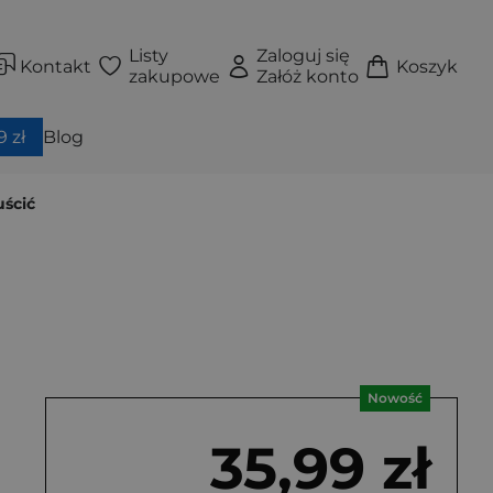
Listy
Zaloguj się
Kontakt
Koszyk
zakupowe
Załóż konto
 zł
Blog
uścić
Nowość
35,99 zł