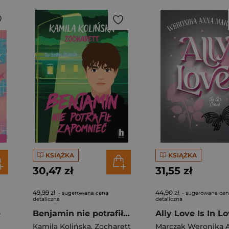
KSIĄŻKA
KSIĄŻKA
30,47 zł
31,55 zł
49,99 zł
44,90 zł
- sugerowana cena
- sugerowana ce
detaliczna
detaliczna
ę
Benjamin nie potrafił zapomnieć
Ally Love Is In L
Kamila Kolińska
,
Zocharett
Marczak Weronika 