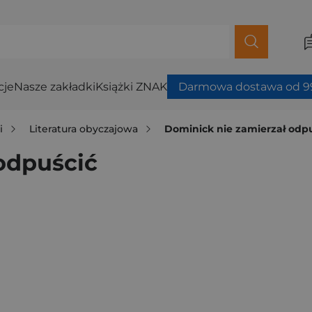
cje
Nasze zakładki
Książki ZNAK
Darmowa dostawa od 99
i
Literatura obyczajowa
Dominick nie zamierzał odp
odpuścić