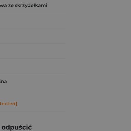
wa ze skrzydełkami
jna
tected]
 odpuścić