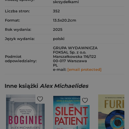
skrzydełkami
Liczba stron:
352
Format:
13.5x20.2cm
Rok wydania:
2025
Język wydania:
polski
GRUPA WYDAWNICZA
FOKSAL Sp. z o.o.
Podmiot
Marszałkowska 116/122
odpowiedzialny:
00-017 Warszawa
PL
e-mail:
[email protected]
Inne książki
Alex Michaelides