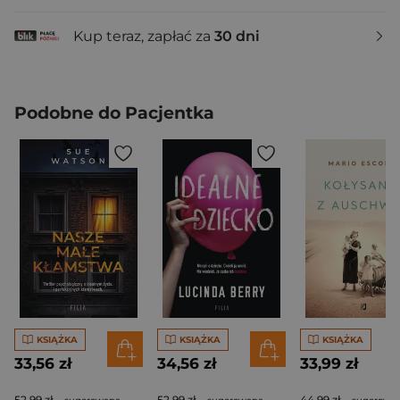
Kup teraz, zapłać za
30 dni
Podobne do Pacjentka
KSIĄŻKA
KSIĄŻKA
KSIĄŻKA
33,56 zł
34,56 zł
33,99 zł
52,99 zł
52,99 zł
44,99 zł