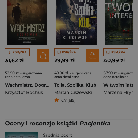
KSIĄŻKA
KSIĄŻKA
KSIĄŻKA
31,62 zł
29,99 zł
40,99 zł
52,90 zł
49,90 zł
57,99 zł
- sugerowana
- sugerowana
- sugerowan
cena detaliczna
cena detaliczna
cena detaliczna
Wachmistrz. Dogrywka
To ja, Szpilka. Klub
W twoim intere
Krzysztof Bochus
Marcin Ciszewski
Marzena Hrynis
6,7 (619)
Oceny i recenzje książki
Pacjentka
Średnia ocen: