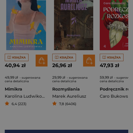
KSIĄŻKA
KSIĄŻKA
KSIĄŻKA
40,94 zł
26,96 zł
47,93 zł
49,99 zł
29,99 zł
59,99 zł
- sugerowana
- sugerowana
- sugerowa
cena detaliczna
cena detaliczna
cena detaliczna
Mimikra
Rozmyślania
Karolina Ludwikowska
Marek Aureliusz
Caro Bukowski
6,4 (223)
7,8 (6406)