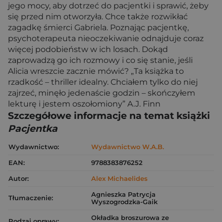
jego mocy, aby dotrzeć do pacjentki i sprawić, żeby
się przed nim otworzyła. Chce także rozwikłać
zagadkę śmierci Gabriela. Poznając pacjentkę,
psychoterapeuta nieoczekiwanie odnajduje coraz
więcej podobieństw w ich losach. Dokąd
zaprowadzą go ich rozmowy i co się stanie, jeśli
Alicia wreszcie zacznie mówić? „Ta książka to
rzadkość – thriller idealny. Chciałem tylko do niej
zajrzeć, minęło jedenaście godzin – skończyłem
lekturę i jestem oszołomiony” A.J. Finn
Szczegółowe informacje na temat książki
Pacjentka
Wydawnictwo:
Wydawnictwo W.A.B.
EAN:
9788383876252
Autor:
Alex Michaelides
Agnieszka Patrycja
Tłumaczenie:
Wyszogrodzka-Gaik
Okładka broszurowa ze
Rodzaj oprawy: