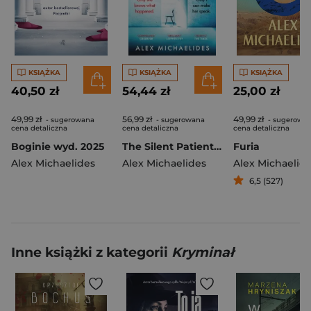
KSIĄŻKA
KSIĄŻKA
KSIĄŻKA
40,50 zł
54,44 zł
25,00 zł
49,99 zł
56,99 zł
49,99 zł
- sugerowana
- sugerowana
- sugerowa
cena detaliczna
cena detaliczna
cena detaliczna
Boginie wyd. 2025
The Silent Patient wer. angielska
Furia
Alex Michaelides
Alex Michaelides
Alex Michaelid
6,5 (527)
Inne książki z kategorii
Kryminał