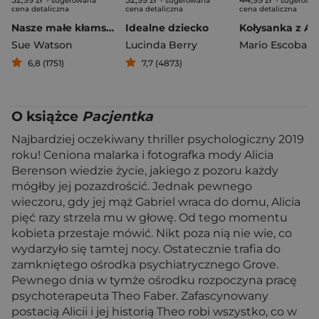
- sugerowana
- sugerowana
- sugerowa
cena detaliczna
cena detaliczna
cena detaliczna
Nasze małe kłamstwa
Idealne dziecko
Sue Watson
Lucinda Berry
Mario Escobar
6,8 (1751)
7,7 (4873)
O książce
Pacjentka
Najbardziej oczekiwany thriller psychologiczny 2019
roku! Ceniona malarka i fotografka mody Alicia
Berenson wiedzie życie, jakiego z pozoru każdy
mógłby jej pozazdrościć. Jednak pewnego
wieczoru, gdy jej mąż Gabriel wraca do domu, Alicia
pięć razy strzela mu w głowę. Od tego momentu
kobieta przestaje mówić. Nikt poza nią nie wie, co
wydarzyło się tamtej nocy. Ostatecznie trafia do
zamkniętego ośrodka psychiatrycznego Grove.
Pewnego dnia w tymże ośrodku rozpoczyna pracę
psychoterapeuta Theo Faber. Zafascynowany
postacią Alicii i jej historią Theo robi wszystko, co w