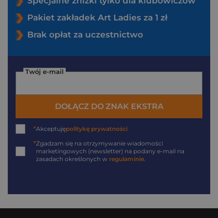
Specjalne zniżki tylko dla klubowiczów
Pakiet zakładek Art Ladies za 1 zł
Brak opłat za uczestnictwo
Twój e-mail
DOŁĄCZ DO ZNAK EKSTRA
*
Akceptuję
politykę prywatności
*
Zgadzam się na otrzymywanie wiadomości
marketingowych (newsletter) na podany
e-mail
na
zasadach określonych w
regulaminie
.