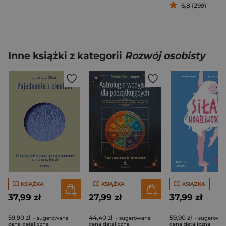
6,8 (299)
Inne książki z kategorii
Rozwój osobisty
KSIĄŻKA
KSIĄŻKA
KSIĄŻKA
37,99 zł
27,99 zł
37,99 zł
59,90 zł
44,40 zł
59,90 zł
- sugerowana
- sugerowana
- sugerowa
cena detaliczna
cena detaliczna
cena detaliczna