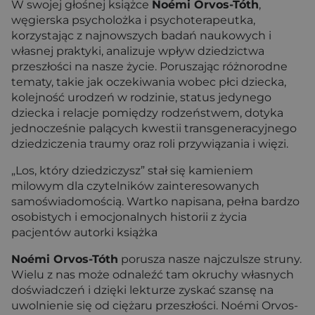
W swojej głośnej książce
Noémi Orvos-Tóth
,
węgierska psycholożka i psychoterapeutka,
korzystając z najnowszych badań naukowych i
własnej praktyki, analizuje wpływ dziedzictwa
przeszłości na nasze życie. Poruszając różnorodne
tematy, takie jak oczekiwania wobec płci dziecka,
kolejność urodzeń w rodzinie, status jedynego
dziecka i relacje pomiędzy rodzeństwem, dotyka
jednocześnie palących kwestii transgeneracyjnego
dziedziczenia traumy oraz roli przywiązania i więzi.
„Los, który dziedziczysz” stał się kamieniem
milowym dla czytelników zainteresowanych
samoświadomością. Wartko napisana, pełna bardzo
osobistych i emocjonalnych historii z życia
pacjentów autorki książka
Noémi Orvos-Tóth
porusza nasze najczulsze struny.
Wielu z nas może odnaleźć tam okruchy własnych
doświadczeń i dzięki lekturze zyskać szansę na
uwolnienie się od ciężaru przeszłości. Noémi Orvos-