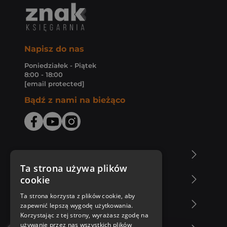
Napisz do nas
Poniedziałek - Piątek
8:00 - 18:00
[email protected]
Bądź z nami na bieżąco
O Księgarni Znak
Ta strona używa plików
cookie
Zakupy u nas
Ta strona korzysta z plików cookie, aby
Nasza oferta
zapewnić lepszą wygodę użytkowania.
Korzystając z tej strony, wyrażasz zgodę na
używanie przez nas wszystkich plików