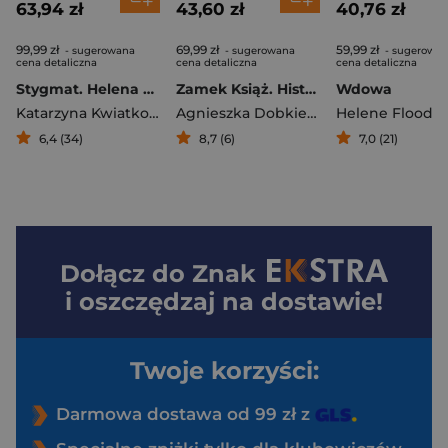
63,94 zł
43,60 zł
40,76 zł
99,99 zł
69,99 zł
59,99 zł
- sugerowana
- sugerowana
- sugerowa
cena detaliczna
cena detaliczna
cena detaliczna
Stygmat. Helena Wolińska i Włodzimierz Brus. Biografia
Zamek Książ. Historia opowiedziana głosami służących
Wdowa
Katarzyna Kwiatkowska-Moskalewicz
Agnieszka Dobkiewicz
Helene Flood
,
Mykytyszyn M
6,4 (34)
8,7 (6)
7,0 (21)
Dołącz do
Znak
i oszczędzaj na dostawie!
Twoje korzyści:
Darmowa dostawa od 99 zł z