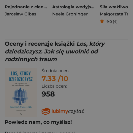
Pojednanie z cieniem. Jak zaakceptować i przejąć kontrolę nad mroczną stroną naszej osobowości, którą skrywamy przed światem i samym sobą
Astrologia wedyjska dla początkujących. 10 kroków do interpretacji horoskopu
Jarosław Gibas
Neela Groninger
9,0 (4)
Oceny i recenzje książki
Los, który
dziedziczysz. Jak się uwolnić od
rodzinnych traum
Średnia ocen:
7.33
/10
Liczba ocen:
958
Powiedz nam, co myślisz!