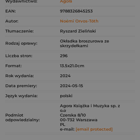
Wydawnictwo:
Agora
EAN:
9788326845253
Autor:
Noémi Orvos-Tóth
Tłumaczenie:
Ryszard Zieliński
Okładka broszurowa ze
Rodzaj oprawy:
skrzydełkami
Liczba stron:
296
Format:
13.5x21.0cm
Rok wydania:
2024
Data premiery:
2024-05-15
Język wydania:
polski
Agora Książka i Muzyka sp. z
o.o
Podmiot
Czerska 8/10
odpowiedzialny:
00-732 Warszawa
PL
e-mail:
[email protected]