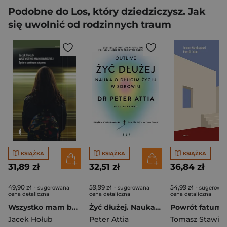
Podobne do Los, który dziedziczysz. Jak
się uwolnić od rodzinnych traum
KSIĄŻKA
KSIĄŻKA
KSIĄŻKA
31,89 zł
32,51 zł
36,84 zł
49,90 zł
59,99 zł
54,99 zł
- sugerowana
- sugerowana
- sugerowa
cena detaliczna
cena detaliczna
cena detaliczna
Wszystko mam bardziej. Życie w spektrum autyzmu wyd. 2
Żyć dłużej. Nauka o długim życiu w zdrowiu
Powrót fatum
Jacek Hołub
Peter Attia