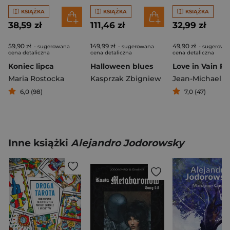
KSIĄŻKA
KSIĄŻKA
KSIĄŻKA
38,59 zł
111,46 zł
32,99 zł
59,90 zł
149,99 zł
49,90 zł
- sugerowana
- sugerowana
- sugerowa
cena detaliczna
cena detaliczna
cena detaliczna
Koniec lipca
Halloween blues
Maria Rostocka
Kasprzak Zbigniew
6,0 (98)
7,0 (47)
Inne książki
Alejandro Jodorowsky