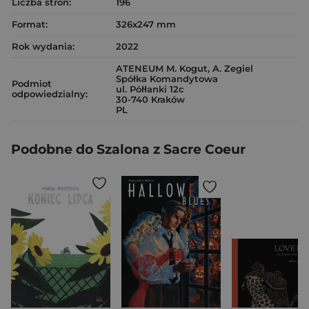
Liczba stron:
196
Format:
326x247 mm
Rok wydania:
2022
ATENEUM M. Kogut, A. Zegiel
Spółka Komandytowa
Podmiot
ul. Półłanki 12c
odpowiedzialny:
30-740 Kraków
PL
Podobne do Szalona z Sacre Coeur