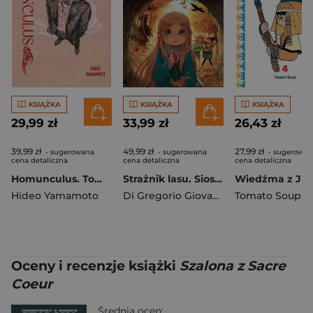
KSIĄŻKA
KSIĄŻKA
KSIĄŻKA
29,99 zł
33,99 zł
26,43 zł
39,99 zł
49,99 zł
27,99 zł
- sugerowana
- sugerowana
- sugerowan
cena detaliczna
cena detaliczna
cena detaliczna
Homunculus. Tom 4
Strażnik lasu. Siostry Niezapominajki. Tom 8
Hideo Yamamoto
Di Gregorio Giovanni
,
Alessandro Bar
Tomato Soup
Oceny i recenzje książki
Szalona z Sacre
Coeur
Średnia ocen: