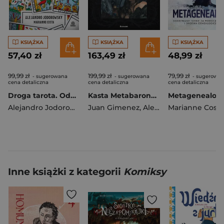
KSIĄŻKA
KSIĄŻKA
KSIĄŻKA
57,40 zł
163,49 zł
48,99 zł
99,99 zł
199,99 zł
79,99 zł
- sugerowana
- sugerowana
- sugerowa
cena detaliczna
cena detaliczna
cena detaliczna
Droga tarota. Odkrywanie tajemnic życia poprzez symbole i archetypy
Kasta Metabaronów T.5-8 w.2
Alejandro Jodorowsky
Juan Gimenez
,
Alejandro Jodorowsky
Marianne Costa
Inne książki z kategorii
Komiksy