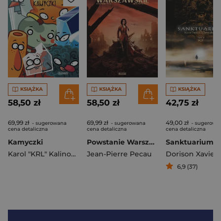
KSIĄŻKA
KSIĄŻKA
KSIĄŻKA
58,50 zł
58,50 zł
42,75 zł
69,99 zł
69,99 zł
49,00 zł
- sugerowana
- sugerowana
- sugerowa
cena detaliczna
cena detaliczna
cena detaliczna
Kamyczki
Powstanie Warszawskie
Karol "KRL" Kalinowski
Jean-Pierre Pecau
Dorison Xavier
,
6,9 (37)