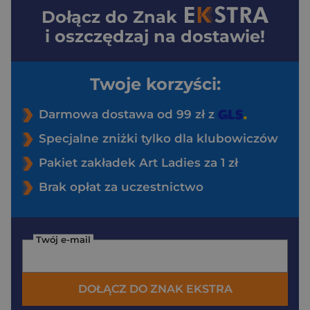
Dołącz do
Znak
i oszczędzaj na dostawie!
Twoje korzyści:
Darmowa dostawa od 99 zł z
Specjalne zniżki tylko dla klubowiczów
Pakiet zakładek Art Ladies za 1 zł
Brak opłat za uczestnictwo
Twój e-mail
DOŁĄCZ DO ZNAK EKSTRA