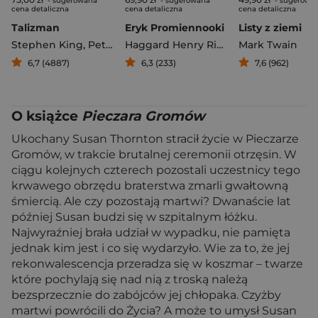
- sugerowana
- sugerowana
- sugerowa
cena detaliczna
cena detaliczna
cena detaliczna
Talizman
Eryk Promiennooki
Listy z ziemi
Stephen King
,
Peter Straub
Haggard Henry Rider
Mark Twain
6,7 (4887)
6,3 (233)
7,6 (962)
O książce
Pieczara Gromów
Ukochany Susan Thornton stracił życie w Pieczarze
Gromów, w trakcie brutalnej ceremonii otrzęsin. W
ciągu kolejnych czterech pozostali uczestnicy tego
krwawego obrzędu braterstwa zmarli gwałtowną
śmiercią. Ale czy pozostają martwi? Dwanaście lat
później Susan budzi się w szpitalnym łóżku.
Najwyraźniej brała udział w wypadku, nie pamięta
jednak kim jest i co się wydarzyło. Wie za to, że jej
rekonwalescencja przeradza się w koszmar – twarze
które pochylają się nad nią z troską należą
bezsprzecznie do zabójców jej chłopaka. Czyżby
martwi powrócili do Życia? A może to umysł Susan