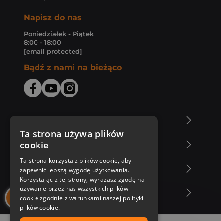
Napisz do nas
Poniedziałek - Piątek
8:00 - 18:00
[email protected]
Bądź z nami na bieżąco
O Księgarni Znak
Ta strona używa plików
cookie
Zakupy u nas
Ta strona korzysta z plików cookie, aby
Nasza oferta
zapewnić lepszą wygodę użytkowania.
Korzystając z tej strony, wyrażasz zgodę na
używanie przez nas wszystkich plików
Nasi autorzy
cookie zgodnie z warunkami naszej polityki
plików cookie.