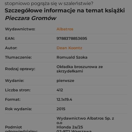
stopniowo pogrąża się w szaleństwie?
Szczegółowe informacje na temat książki
Pieczara Gromów
Wydawnictwo:
Albatros
EAN:
9788378853695
Autor:
Dean Koontz
Tłumaczenie:
Romuald Szoka
Okładka broszurowa ze
Rodzaj oprawy:
skrzydełkami
Wydanie:
pierwsze
Liczba stron:
412
Format:
12.1x19.4
Rok wydania:
2015
Wydawnictwo Albatros Sp. z
o.o
Podmiot
Hlonda 2a/25
odpowiedzialny:
02-972 Warszawa