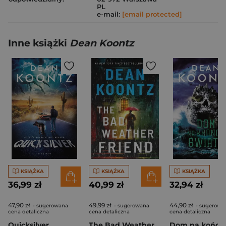
PL
e-mail:
[email protected]
Inne książki
Dean Koontz
KSIĄŻKA
KSIĄŻKA
KSIĄŻKA
36,99 zł
40,99 zł
32,94 zł
47,90 zł
49,99 zł
44,90 zł
- sugerowana
- sugerowana
- sugerowa
cena detaliczna
cena detaliczna
cena detaliczna
Quicksilver
The Bad Weather Friend wer. angielska