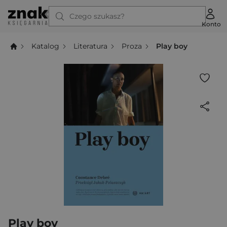
Czego szukasz?
Konto
Katalog
Literatura
Proza
Play boy
Play boy