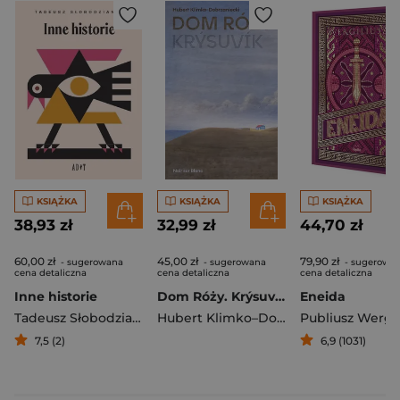
KSIĄŻKA
KSIĄŻKA
KSIĄŻKA
38,93 zł
32,99 zł
44,70 zł
60,00 zł
45,00 zł
79,90 zł
- sugerowana
- sugerowana
- sugerowa
cena detaliczna
cena detaliczna
cena detaliczna
Inne historie
Dom Róży. Krýsuvik
Eneida
Tadeusz Słobodzianek
Hubert Klimko–Dobrzaniecki
Publiusz Wergil
7,5 (2)
6,9 (1031)