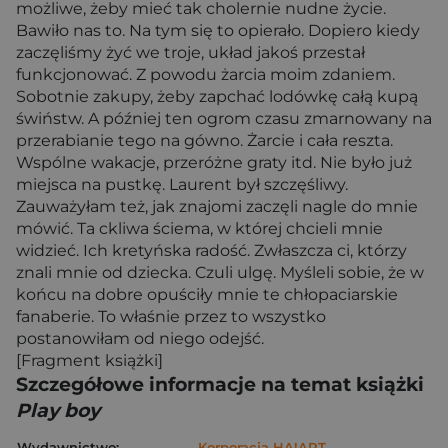
możliwe, żeby mieć tak cholernie nudne życie.
Bawiło nas to. Na tym się to opierało. Dopiero kiedy
zaczęliśmy żyć we troje, układ jakoś przestał
funkcjonować. Z powodu żarcia moim zdaniem.
Sobotnie zakupy, żeby zapchać lodówkę całą kupą
świństw. A później ten ogrom czasu zmarnowany na
przerabianie tego na gówno. Żarcie i cała reszta.
Wspólne wakacje, przeróżne graty itd. Nie było już
miejsca na pustkę. Laurent był szczęśliwy.
Zauważyłam też, jak znajomi zaczęli nagle do mnie
mówić. Ta ckliwa ściema, w której chcieli mnie
widzieć. Ich kretyńska radość. Zwłaszcza ci, którzy
znali mnie od dziecka. Czuli ulgę. Myśleli sobie, że w
końcu na dobre opuściły mnie te chłopaciarskie
fanaberie. To właśnie przez to wszystko
postanowiłam od niego odejść.
[Fragment książki]
Szczegółowe informacje na temat książki
Play boy
Wydawnictwo:
Korporacja HA!ART