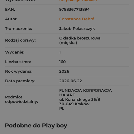
EAN:
9788367713894
Autor:
Constance Debré
Tłumaczenie:
Jakub Polaszczyk
Okładka broszurowa
Rodzaj oprawy:
(miękka)
Wydanie:
1
Liczba stron:
160
Rok wydania:
2026
Data premiery:
2026-06-22
FUNDACJA KORPORACJA
HA!ART
Podmiot
ul. Konarskiego 35/8
odpowiedzialny:
30-049 Kraków
PL
Podobne do Play boy