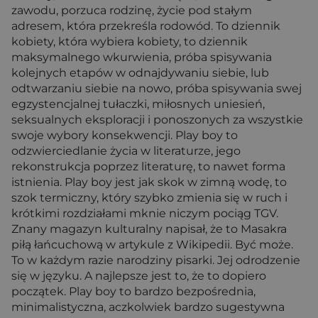
zawodu, porzuca rodzinę, życie pod stałym
adresem, która przekreśla rodowód. To dziennik
kobiety, która wybiera kobiety, to dziennik
maksymalnego wkurwienia, próba spisywania
kolejnych etapów w odnajdywaniu siebie, lub
odtwarzaniu siebie na nowo, próba spisywania swej
egzystencjalnej tułaczki, miłosnych uniesień,
seksualnych eksploracji i ponoszonych za wszystkie
swoje wybory konsekwencji. Play boy to
odzwierciedlanie życia w literaturze, jego
rekonstrukcja poprzez literaturę, to nawet forma
istnienia. Play boy jest jak skok w zimną wodę, to
szok termiczny, który szybko zmienia się w ruch i
krótkimi rozdziałami mknie niczym pociąg TGV.
Znany magazyn kulturalny napisał, że to Masakra
piłą łańcuchową w artykule z Wikipedii. Być może.
To w każdym razie narodziny pisarki. Jej odrodzenie
się w języku. A najlepsze jest to, że to dopiero
początek. Play boy to bardzo bezpośrednia,
minimalistyczna, aczkolwiek bardzo sugestywna