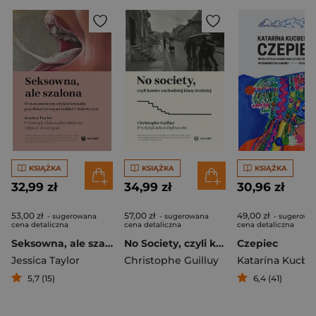
KSIĄŻKA
KSIĄŻKA
KSIĄŻKA
32,99 zł
34,99 zł
30,96 zł
53,00 zł
57,00 zł
49,00 zł
- sugerowana
- sugerowana
- sugerowa
cena detaliczna
cena detaliczna
cena detaliczna
Seksowna, ale szalona. O systemowym etykietowaniu psychiatrycznym kobiet i dziewczyn
No Society, czyli koniec zachodniej klasy średniej
Czepiec
Jessica Taylor
Christophe Guilluy
Katarína Kucbe
5,7 (15)
6,4 (41)