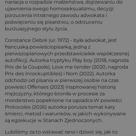
narracja o rozpadzie małżeństwa, dojrzewaniu do
ujawnienia swego homoseksualizmu, decyzji
porzucenia intratnego zawodu adwokata i
poświęceniu się pisarstwu, o odrzuceniu
burżuazyjnego stylu życia.
Constance Debré (ur. 1972) - była adwokat, jest
francuską powieściopisarką, jedną z
pierwszoplanowych przedstawicielek współczesnej
autofikcji. Autorka tryptyku Play boy (2018, nagroda
Prix de la Coupole), Love me tender (2020, nagroda
Prix des Inrockuptibles) i Nom (2022). Autorka
odchodzi od pisania w pierwszej osobie na czas
powieści Offenses (2023) inspirowanej historią
mężczyzny, którego broniła w procesie za
morderstwo popełnione na sąsiadce.W powieści
Protocoles (2026) autorka porusza temat kary
śmierci, metod i warunków, w jakich wykonywane
są egzekucje w Stanach Zjednoczonych.
Lubiliśmy za to wstawać rano i dziwić się, jak to