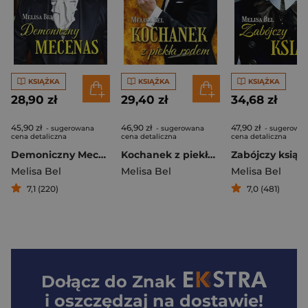
KSIĄŻKA
KSIĄŻKA
KSIĄŻKA
28,90 zł
29,40 zł
34,68 zł
45,90 zł
46,90 zł
47,90 zł
- sugerowana
- sugerowana
- sugerowa
cena detaliczna
cena detaliczna
cena detaliczna
Demoniczny Mecenas
Kochanek z piekła rodem Co to za para Tom 4
Zabójczy książ
Melisa Bel
Melisa Bel
Melisa Bel
7,1 (220)
7,0 (481)
Dołącz do
Znak
i oszczędzaj na dostawie!