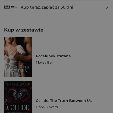
Kup teraz, zapłać za
30 dni
Kup w zestawie
Pocałunek szatana
Melisa Bel
Collide. The Truth Between Us
Hope S. Ward