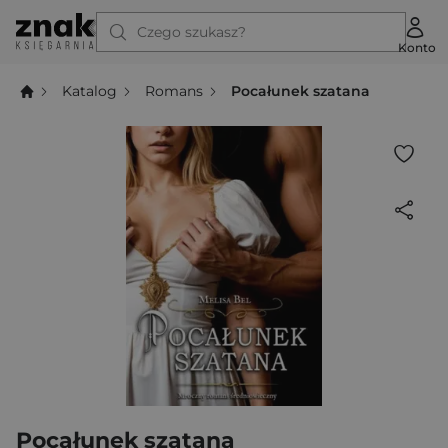
Czego szukasz?
Konto
Katalog
Romans
Pocałunek szatana
Pocałunek szatana