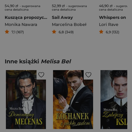
54,90 zł
52,99 zł
46,90 zł
- sugerowana
- sugerowana
- sugerowa
cena detaliczna
cena detaliczna
cena detaliczna
Kusząca propozycja
Sail Away
Whispers on Ic
Monika Nawara
Marcelina Bobeł
Lori Rave
7,1 (167)
6,8 (349)
6,9 (132)
Inne książki
Melisa Bel