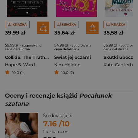
KSIĄŻKA
KSIĄŻKA
KSIĄŻKA
39,99 zł
35,64 zł
35,58 zł
59,99 zł
54,99 zł
56,99 zł
- sugerowana
- sugerowana
- sugerowa
cena detaliczna
cena detaliczna
cena detaliczna
Collide. The Truth Between Us
Świat jej oczami
Hope S. Ward
Kim Holden
Kate Canterbar
10,0 (1)
10,0 (2)
Oceny i recenzje książki
Pocałunek
szatana
Średnia ocen:
7.16
/10
Liczba ocen: