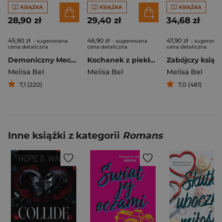
KSIĄŻKA
KSIĄŻKA
KSIĄŻKA
28,90 zł
29,40 zł
34,68 zł
45,90 zł
46,90 zł
47,90 zł
- sugerowana
- sugerowana
- sugerowa
cena detaliczna
cena detaliczna
cena detaliczna
Demoniczny Mecenas
Kochanek z piekła rodem Co to za para Tom 4
Zabójczy książ
Melisa Bel
Melisa Bel
Melisa Bel
7,1 (220)
7,0 (481)
Inne książki z kategorii
Romans