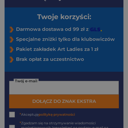
Twoje korzyści:
Darmowa dostawa od 99 zł z
Specjalne zniżki tylko dla klubowiczów
Pakiet zakładek Art Ladies za 1 zł
Brak opłat za uczestnictwo
Twój e-mail
DOŁĄCZ DO ZNAK EKSTRA
*
Akceptuję
politykę prywatności
*
Zgadzam się na otrzymywanie wiadomości
marketingowych (newsletter) na podany
e-mail
na