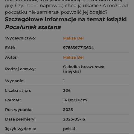
grę. Czy Thorn naprawdę chce ją ukarać? A może od
początku nie zamierzał pozwolić jej odejść?
Szczegółowe informacje na temat książki
Pocałunek szatana
Wydawnictwo:
Melisa Bel
EAN:
9788397713604
Autor:
Melisa Bel
Okładka broszurowa
Rodzaj oprawy:
(miękka)
Wydanie:
1
Liczba stron:
306
Format:
14.0x21.0cm
Rok wydania:
2025
Data premiery:
2025-09-16
Język wydania:
polski