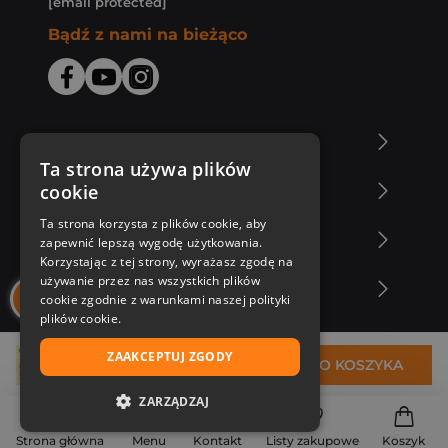
[email protected]
Bądź z nami na bieżąco
O Księgarni Znak
Ta strona używa plików
cookie
Zakupy u nas
Ta strona korzysta z plików cookie, aby
Nasza oferta
zapewnić lepszą wygodę użytkowania.
Korzystając z tej strony, wyrażasz zgodę na
używanie przez nas wszystkich plików
Nasi autorzy
cookie zgodnie z warunkami naszej polityki
plików cookie.
ZAAKCEPTUJ ZGODY
124,01 zł
DO KOSZYKA
ZARZĄDZAJ
NIEZBĘDNE
Strona główna
Menu
Kontakt
Listy zakupowe
Koszyk