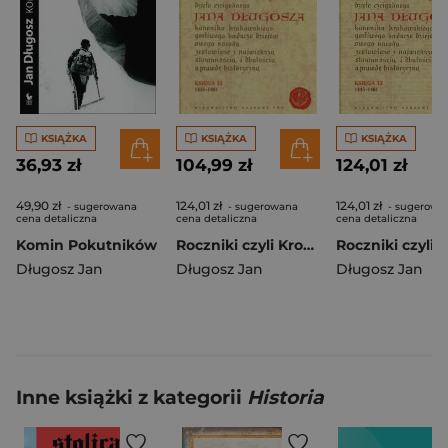
KSIĄŻKA
KSIĄŻKA
KSIĄŻKA
36,93 zł
104,99 zł
124,01 zł
49,90 zł
124,01 zł
124,01 zł
- sugerowana
- sugerowana
- sugerowa
cena detaliczna
cena detaliczna
cena detaliczna
Komin Pokutników
Roczniki czyli Kroniki sławnego Królestwa Polskiego Księga jedenasta Księga dwunasta 1431-1444
Długosz Jan
Długosz Jan
Długosz Jan
Inne książki z kategorii
Historia