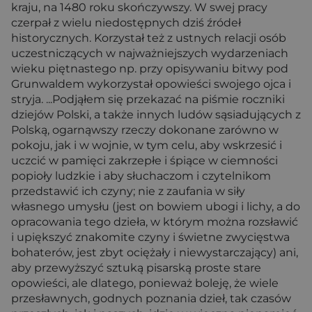
kraju, na 1480 roku skończywszy. W swej pracy
czerpał z wielu niedostępnych dziś źródeł
historycznych. Korzystał też z ustnych relacji osób
uczestniczących w najważniejszych wydarzeniach
wieku piętnastego np. przy opisywaniu bitwy pod
Grunwaldem wykorzystał opowieści swojego ojca i
stryja. ...Podjąłem się przekazać na piśmie roczniki
dziejów Polski, a także innych ludów sąsiadujących z
Polską, ogarnąwszy rzeczy dokonane zarówno w
pokoju, jak i w wojnie, w tym celu, aby wskrzesić i
uczcić w pamięci zakrzepłe i śpiące w ciemności
popioły ludzkie i aby słuchaczom i czytelnikom
przedstawić ich czyny; nie z zaufania w siły
własnego umysłu (jest on bowiem ubogi i lichy, a do
opracowania tego dzieła, w którym można rozsławić
i upiększyć znakomite czyny i świetne zwycięstwa
bohaterów, jest zbyt ociężały i niewystarczający) ani,
aby przewyższyć sztuką pisarską proste stare
opowieści, ale dlatego, ponieważ boleję, że wiele
przesławnych, godnych poznania dzieł, tak czasów