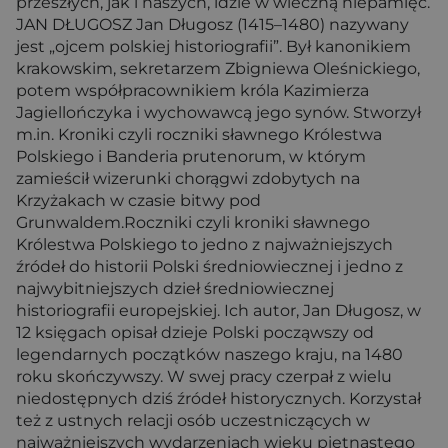
przeszłych, jak i naszych, idzie w wieczną niepamięć.
JAN DŁUGOSZ Jan Długosz (1415–1480) nazywany
jest „ojcem polskiej historiografii”. Był kanonikiem
krakowskim, sekretarzem Zbigniewa Oleśnickiego,
potem współpracownikiem króla Kazimierza
Jagiellończyka i wychowawcą jego synów. Stworzył
m.in. Kroniki czyli roczniki sławnego Królestwa
Polskiego i Banderia prutenorum, w którym
zamieścił wizerunki chorągwi zdobytych na
Krzyżakach w czasie bitwy pod
Grunwaldem.Roczniki czyli kroniki sławnego
Królestwa Polskiego to jedno z najważniejszych
źródeł do historii Polski średniowiecznej i jedno z
najwybitniejszych dzieł średniowiecznej
historiografii europejskiej. Ich autor, Jan Długosz, w
12 księgach opisał dzieje Polski począwszy od
legendarnych początków naszego kraju, na 1480
roku skończywszy. W swej pracy czerpał z wielu
niedostępnych dziś źródeł historycznych. Korzystał
też z ustnych relacji osób uczestniczących w
najważniejszych wydarzeniach wieku piętnastego