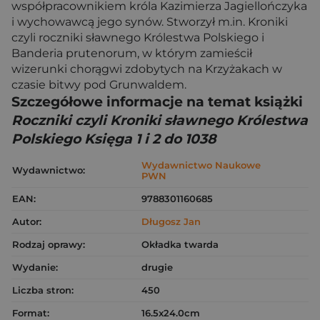
współpracownikiem króla Kazimierza Jagiellończyka
i wychowawcą jego synów. Stworzył m.in. Kroniki
czyli roczniki sławnego Królestwa Polskiego i
Banderia prutenorum, w którym zamieścił
wizerunki chorągwi zdobytych na Krzyżakach w
czasie bitwy pod Grunwaldem.
Szczegółowe informacje na temat książki
Roczniki czyli Kroniki sławnego Królestwa
Polskiego Księga 1 i 2 do 1038
Wydawnictwo Naukowe
Wydawnictwo:
PWN
EAN:
9788301160685
Autor:
Długosz Jan
Rodzaj oprawy:
Okładka twarda
Wydanie:
drugie
Liczba stron:
450
Format:
16.5x24.0cm