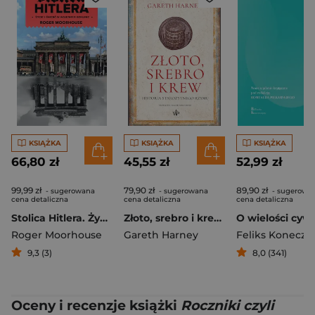
KSIĄŻKA
KSIĄŻKA
KSIĄŻKA
66,80 zł
45,55 zł
52,99 zł
99,99 zł
79,90 zł
89,90 zł
- sugerowana
- sugerowana
- sugerowa
cena detaliczna
cena detaliczna
cena detaliczna
Stolica Hitlera. Życie i śmierć w wojennym Berlinie (wyd. 2026)
Złoto, srebro i krew. Historia starożytnego Rzymu
Roger Moorhouse
Gareth Harney
Feliks Koneczn
9,3 (3)
8,0 (341)
Oceny i recenzje książki
Roczniki czyli