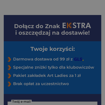
Dołącz do
Znak
i oszczędzaj na dostawie!
Twoje korzyści:
Darmowa dostawa od 99 zł z
Specjalne zniżki tylko dla klubowiczów
Pakiet zakładek Art Ladies za 1 zł
Brak opłat za uczestnictwo
Twój e-mail