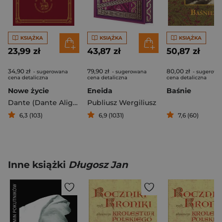
KSIĄŻKA
KSIĄŻKA
KSIĄŻKA
23,99 zł
43,87 zł
50,87 zł
34,90 zł
79,90 zł
80,00 zł
- sugerowana
- sugerowana
- sugerowa
cena detaliczna
cena detaliczna
cena detaliczna
Nowe życie
Eneida
Baśnie
Dante (Dante Alighieri)
Publiusz Wergiliusz
6,3 (103)
6,9 (1031)
7,6 (60)
Inne książki
Długosz Jan