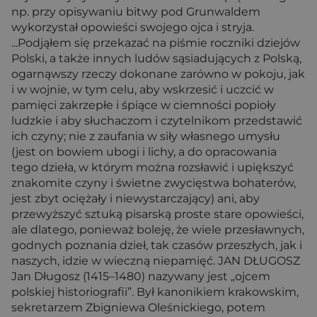
np. przy opisywaniu bitwy pod Grunwaldem
wykorzystał opowieści swojego ojca i stryja.
...Podjąłem się przekazać na piśmie roczniki dziejów
Polski, a także innych ludów sąsiadujących z Polską,
ogarnąwszy rzeczy dokonane zarówno w pokoju, jak
i w wojnie, w tym celu, aby wskrzesić i uczcić w
pamięci zakrzepłe i śpiące w ciemności popioły
ludzkie i aby słuchaczom i czytelnikom przedstawić
ich czyny; nie z zaufania w siły własnego umysłu
(jest on bowiem ubogi i lichy, a do opracowania
tego dzieła, w którym można rozsławić i upiększyć
znakomite czyny i świetne zwycięstwa bohaterów,
jest zbyt ociężały i niewystarczający) ani, aby
przewyższyć sztuką pisarską proste stare opowieści,
ale dlatego, ponieważ boleję, że wiele przesławnych,
godnych poznania dzieł, tak czasów przeszłych, jak i
naszych, idzie w wieczną niepamięć. JAN DŁUGOSZ
Jan Długosz (1415–1480) nazywany jest „ojcem
polskiej historiografii”. Był kanonikiem krakowskim,
sekretarzem Zbigniewa Oleśnickiego, potem